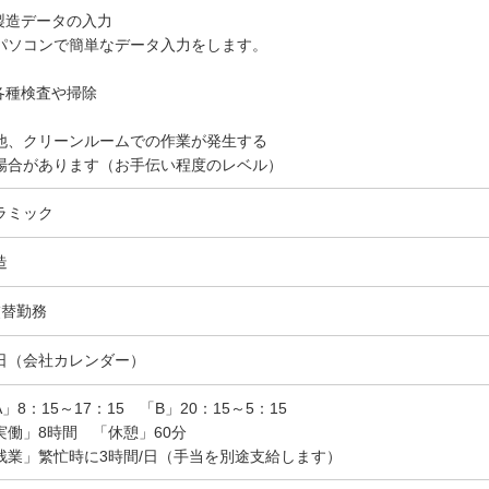
.製造データの入力
ソコンで簡単なデータ入力をします。
.各種検査や掃除
他、クリーンルームでの作業が発生する
合があります（お手伝い程度のレベル）
ラミック
造
交替勤務
日（会社カレンダー）
A」8：15～17：15 「B」20：15～5：15
実働」8時間 「休憩」60分
残業」繁忙時に3時間/日（手当を別途支給します）