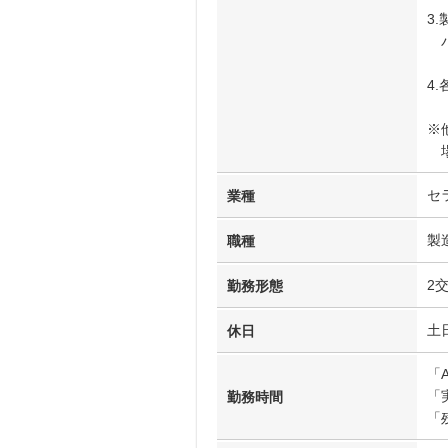
3
パ
4
※
場
セ
業種
製
職種
2
勤務形態
土
休日
「
「
勤務時間
「