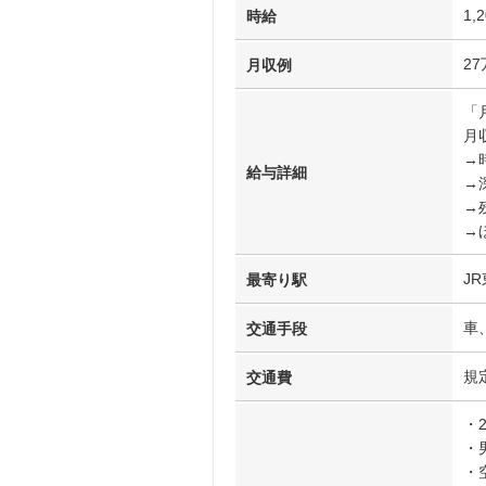
1,
時給
2
月収例
「
月収
→時
給与詳細
→
→
→
J
最寄り駅
車
交通手段
規
交通費
・
・
・