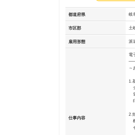
岐
都道府県
土
市区郡
派
雇用形態
電
──
～
1
チ
電
印
2
仕事内容
機
セ