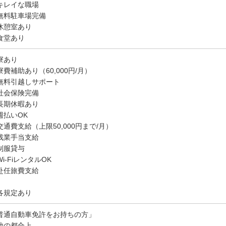
キレイな職場
無料駐車場完備
休憩室あり
食堂あり
寮あり
寮費補助あり（60,000円/月）
無料引越しサポート
社会保険完備
長期休暇あり
週払いOK
交通費支給（上限50,000円まで/月）
残業手当支給
制服貸与
i-FiレンタルOK
赴任旅費支給
各規定あり
普通自動車免許をお持ちの方」
地の都合上、