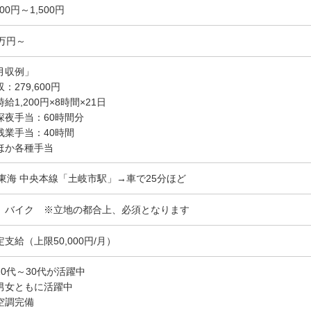
200円～1,500円
7万円～
月収例」
：279,600円
給1,200円×8時間×21日
深夜手当：60時間分
残業手当：40時間
ほか各種手当
R東海 中央本線「土岐市駅」→車で25分ほど
、バイク ※立地の都合上、必須となります
定支給（上限50,000円/月）
20代～30代が活躍中
男女ともに活躍中
空調完備