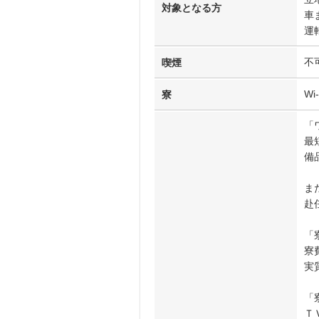
対象となる方
車
運
不
喫煙
W
寮
「
最
備
ま
赴
「
寮
実
「
Ｔ