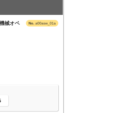
の機械オペ
a00asw_01a
。
5