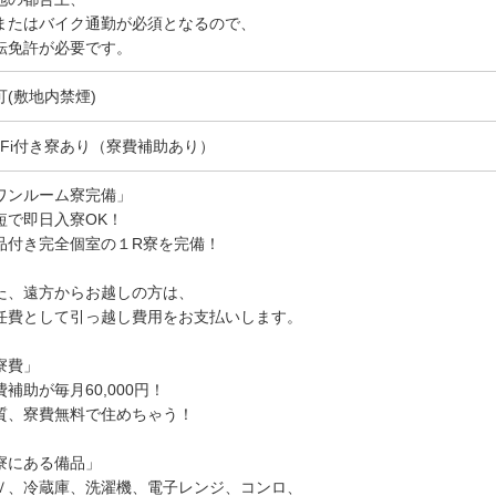
またはバイク通勤が必須となるので、
転免許が必要です。
可(敷地内禁煙)
i-Fi付き寮あり（寮費補助あり）
ワンルーム寮完備」
短で即日入寮OK！
品付き完全個室の１R寮を完備！
た、遠方からお越しの方は、
任費として引っ越し費用をお支払いします。
寮費」
費補助が毎月60,000円！
質、寮費無料で住めちゃう！
寮にある備品」
Ｖ、冷蔵庫、洗濯機、電子レンジ、コンロ、