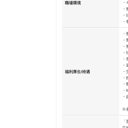
・
職場環境
・
・
・
・
・
・
・
・
・
・
福利厚生/待遇
・
・
・W
・
※
「
立