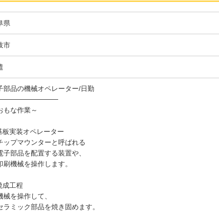
阜県
岐市
遣
子部品の機械オペレーター/日勤
────────────
おもな作業～
.基板実装オペレーター
ップマウンターと呼ばれる
子部品を配置する装置や、
刷機械を操作します。
.焼成工程
械を操作して、
ラミック部品を焼き固めます。