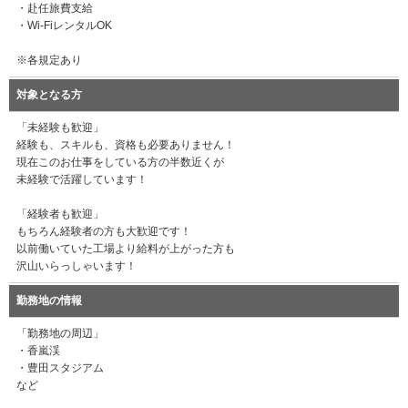
・赴任旅費支給
・Wi-FiレンタルOK
※各規定あり
対象となる方
「未経験も歓迎」
経験も、スキルも、資格も必要ありません！
現在このお仕事をしている方の半数近くが
未経験で活躍しています！
「経験者も歓迎」
もちろん経験者の方も大歓迎です！
以前働いていた工場より給料が上がった方も
沢山いらっしゃいます！
勤務地の情報
「勤務地の周辺」
・香嵐渓
・豊田スタジアム
など