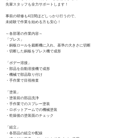
先輩スタッフも全力サポートします！
事前の研修も4日間ほどしっかり行うので、
未経験で作業を始める方も安心！
～各部署の作業内容～
「プレス」
・銅板ロールを裁断機に入れ、基準の大きさに切断
・切断した銅板をプレス機で成形
「ボデー溶接」
・部品を自動溶接機で成形
・機械で部品取り付け
・手作業で目視検査
「塗装」
・塗装前の部品洗浄
・手作業でのスプレー塗装
・ロボットアームでの機械塗装
・乾燥後の塗装面のチェック
「組立」
・各部品の組立や配線