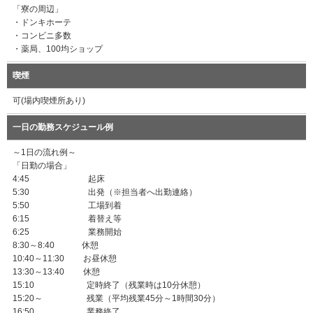
「寮の周辺」
・ドンキホーテ
・コンビニ多数
・薬局、100均ショップ
喫煙
可(場内喫煙所あり)
一日の勤務スケジュール例
～1日の流れ例～
「日勤の場合」
4:45 起床
5:30 出発（※担当者へ出勤連絡）
5:50 工場到着
6:15 着替え等
6:25 業務開始
8:30～8:40 休憩
10:40～11:30 お昼休憩
13:30～13:40 休憩
15:10 定時終了（残業時は10分休憩）
15:20～ 残業（平均残業45分～1時間30分）
16:50 業務終了