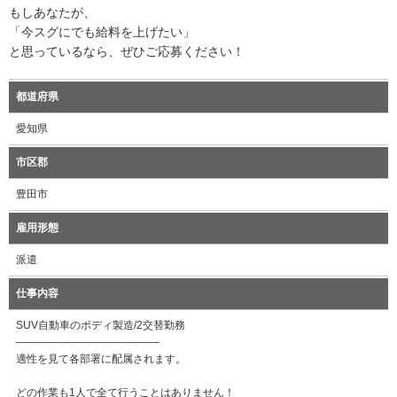
もしあなたが、
「今スグにでも給料を上げたい」
と思っているなら、ぜひご応募ください！
都道府県
愛知県
市区郡
豊田市
雇用形態
派遣
仕事内容
SUV自動車のボディ製造/2交替勤務
──────────────────
適性を見て各部署に配属されます。
どの作業も1人で全て行うことはありません！