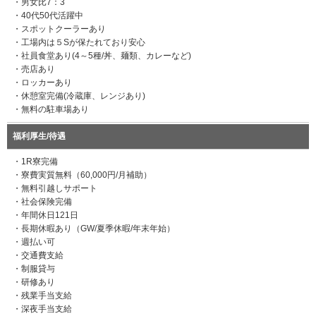
・男女比7：3
・40代50代活躍中
・スポットクーラーあり
・工場内は５Sが保たれており安心
・社員食堂あり(4～5種/丼、麺類、カレーなど)
・売店あり
・ロッカーあり
・休憩室完備(冷蔵庫、レンジあり)
・無料の駐車場あり
福利厚生/待遇
・1R寮完備
・寮費実質無料（60,000円/月補助）
・無料引越しサポート
・社会保険完備
・年間休日121日
・長期休暇あり（GW/夏季休暇/年末年始）
・週払い可
・交通費支給
・制服貸与
・研修あり
・残業手当支給
・深夜手当支給