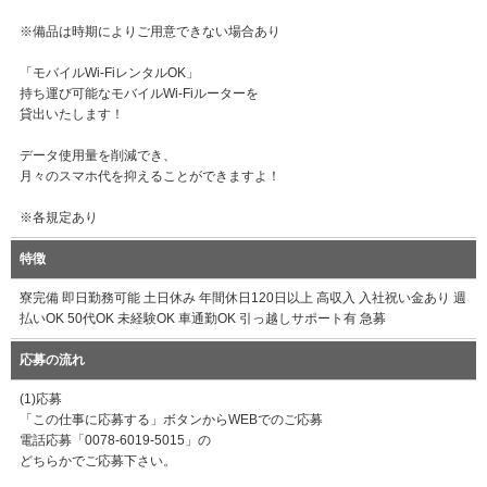
※備品は時期によりご用意できない場合あり
「モバイルWi-FiレンタルOK」
持ち運び可能なモバイルWi-Fiルーターを
貸出いたします！
データ使用量を削減でき、
月々のスマホ代を抑えることができますよ！
※各規定あり
特徴
寮完備 即日勤務可能 土日休み 年間休日120日以上 高収入 入社祝い金あり 週
払いOK 50代OK 未経験OK 車通勤OK 引っ越しサポート有 急募
応募の流れ
(1)応募
「この仕事に応募する」ボタンからWEBでのご応募
電話応募「0078-6019-5015」の
どちらかでご応募下さい。