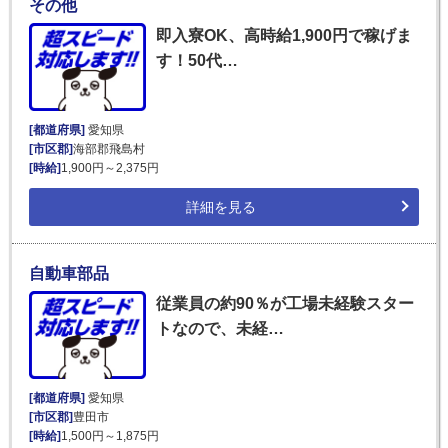
その他
即入寮OK、高時給1,900円で稼げま
す！50代…
[都道府県]
愛知県
[市区郡]
海部郡飛島村
[時給]
1,900円～2,375円
詳細を見る
自動車部品
従業員の約90％が工場未経験スター
トなので、未経…
[都道府県]
愛知県
[市区郡]
豊田市
[時給]
1,500円～1,875円