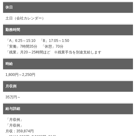
休日
土日（会社カレンダー）
勤務時間
「A」6:25～15:10 「B」17:05～1:50
「実働」7時間35分 「休憩」70分
「残業」月20～25時間ほど ※残業手当を別途支給します
時給
1,800円～2,250円
月収例
35万円～
給与詳細
「月収例」
「月収例」
月収：359,874円