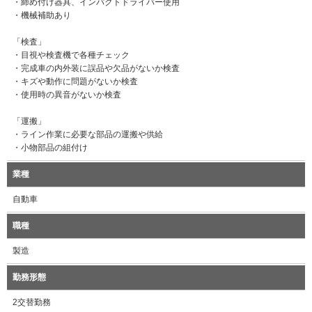
・締め付け器具、インパクトドライバー使用
・機械補助あり
「検査」
・目視や検査機で各種チェック
・完成車の内外装に誤品や欠品がないか検査
・キズや動作に問題がないか検査
・使用時の異音がないか検査
「運搬」
・ライン作業に必要な部品の運搬や供給
・小物部品の組付け
業種
自動車
職種
製造
勤務形態
2交替勤務