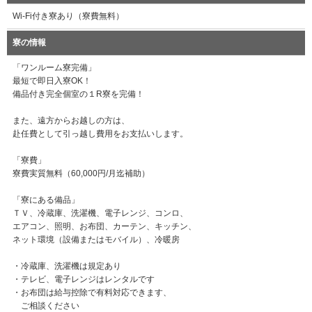
Wi-Fi付き寮あり（寮費無料）
寮の情報
「ワンルーム寮完備」
最短で即日入寮OK！
備品付き完全個室の１R寮を完備！
また、遠方からお越しの方は、
赴任費として引っ越し費用をお支払いします。
「寮費」
寮費実質無料（60,000円/月迄補助）
「寮にある備品」
ＴＶ、冷蔵庫、洗濯機、電子レンジ、コンロ、
エアコン、照明、お布団、カーテン、キッチン、
ネット環境（設備またはモバイル）、冷暖房
・冷蔵庫、洗濯機は規定あり
・テレビ、電子レンジはレンタルです
・お布団は給与控除で有料対応できます、
ご相談ください