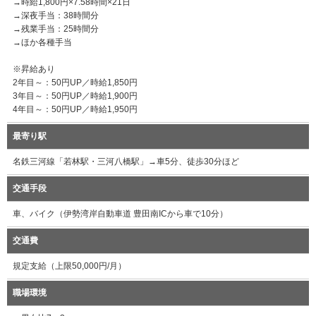
→時給1,800円×7.58時間×21日
→深夜手当：38時間分
→残業手当：25時間分
→ほか各種手当
※昇給あり
2年目～：50円UP／時給1,850円
3年目～：50円UP／時給1,900円
4年目～：50円UP／時給1,950円
最寄り駅
名鉄三河線「若林駅・三河八橋駅」→車5分、徒歩30分ほど
交通手段
車、バイク（伊勢湾岸自動車道 豊田南ICから車で10分）
交通費
規定支給（上限50,000円/月）
職場環境