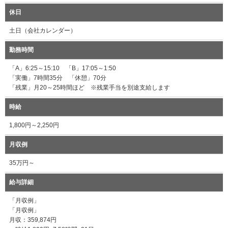
休日
土日（会社カレンダー）
勤務時間
「A」6:25～15:10 「B」17:05～1:50
「実働」7時間35分 「休憩」70分
「残業」月20～25時間ほど ※残業手当を別途支給します
時給
1,800円～2,250円
月収例
35万円～
給与詳細
「月収例」
「月収例」
月収：359,874円