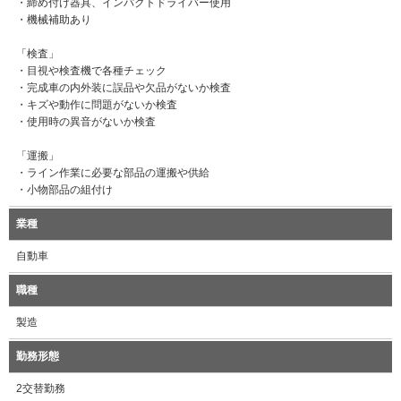
・締め付け器具、インパクトドライバー使用
・機械補助あり
「検査」
・目視や検査機で各種チェック
・完成車の内外装に誤品や欠品がないか検査
・キズや動作に問題がないか検査
・使用時の異音がないか検査
「運搬」
・ライン作業に必要な部品の運搬や供給
・小物部品の組付け
業種
自動車
職種
製造
勤務形態
2交替勤務