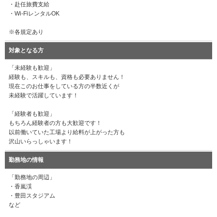
・赴任旅費支給
・Wi-FiレンタルOK
※各規定あり
対象となる方
「未経験も歓迎」
経験も、スキルも、資格も必要ありません！
現在このお仕事をしている方の半数近くが
未経験で活躍しています！
「経験者も歓迎」
もちろん経験者の方も大歓迎です！
以前働いていた工場より給料が上がった方も
沢山いらっしゃいます！
勤務地の情報
「勤務地の周辺」
・香嵐渓
・豊田スタジアム
など