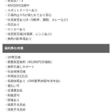
・男女比7：3
・40代50代活躍中
・スポットクーラーあり
・工場内は５Sが保たれており安心
・社員食堂あり(4～5種/丼、麺類、カレーなど)
・売店あり
・ロッカーあり
・休憩室完備(冷蔵庫、レンジあり)
・無料の駐車場あり
福利厚生/待遇
・1R寮完備
・寮費実質無料（60,000円/月補助）
・無料引越しサポート
・社会保険完備
・年間休日121日
・長期休暇あり（GW/夏季休暇/年末年始）
・週払い可
・交通費支給
・制服貸与
・研修あり
・残業手当支給
・深夜手当支給