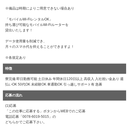
※備品は時期によりご用意できない場合あり
「モバイルWi-FiレンタルOK」
持ち運び可能なモバイルWi-Fiルーターを
貸出いたします！
データ使用量を削減でき、
月々のスマホ代を抑えることができますよ！
※各規定あり
特徴
寮完備 即日勤務可能 土日休み 年間休日120日以上 高収入 入社祝い金あり 週
払いOK 50代OK 未経験OK 車通勤OK 引っ越しサポート有 急募
応募の流れ
(1)応募
「この仕事に応募する」ボタンからWEBでのご応募
電話応募「0078-6019-5015」の
どちらかでご応募下さい。