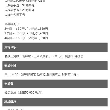
→時給1,800円×7.58時間×21日
→深夜手当：38時間分
→残業手当：25時間分
→ほか各種手当
※昇給あり
2年目～：50円UP／時給1,850円
3年目～：50円UP／時給1,900円
4年目～：50円UP／時給1,950円
最寄り駅
名鉄三河線「若林駅・三河八橋駅」→車5分、徒歩30分ほど
交通手段
車、バイク（伊勢湾岸自動車道 豊田南ICから車で10分）
交通費
規定支給（上限50,000円/月）
職場環境