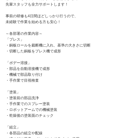
先輩スタッフも全力サポートします！
事前の研修も4日間ほどしっかり行うので、
未経験で作業を始める方も安心！
～各部署の作業内容～
「プレス」
・銅板ロールを裁断機に入れ、基準の大きさに切断
・切断した銅板をプレス機で成形
「ボデー溶接」
・部品を自動溶接機で成形
・機械で部品取り付け
・手作業で目視検査
「塗装」
・塗装前の部品洗浄
・手作業でのスプレー塗装
・ロボットアームでの機械塗装
・乾燥後の塗装面のチェック
「組立」
・各部品の組立や配線