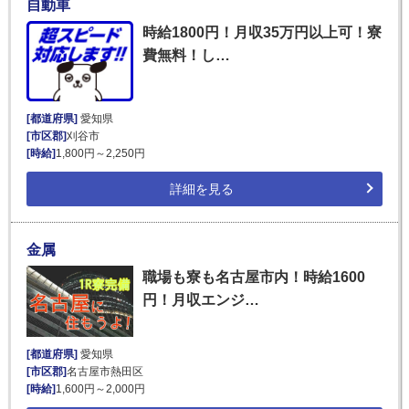
自動車
時給1800円！月収35万円以上可！寮
費無料！し…
[都道府県]
愛知県
[市区郡]
刈谷市
[時給]
1,800円～2,250円
詳細を見る
金属
職場も寮も名古屋市内！時給1600
円！月収エンジ…
[都道府県]
愛知県
[市区郡]
名古屋市熱田区
[時給]
1,600円～2,000円