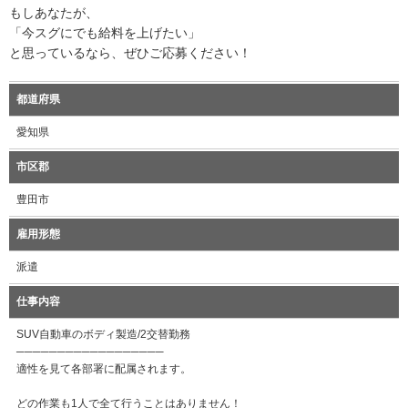
もしあなたが、
「今スグにでも給料を上げたい」
と思っているなら、ぜひご応募ください！
都道府県
愛知県
市区郡
豊田市
雇用形態
派遣
仕事内容
SUV自動車のボディ製造/2交替勤務
──────────────────
適性を見て各部署に配属されます。
どの作業も1人で全て行うことはありません！