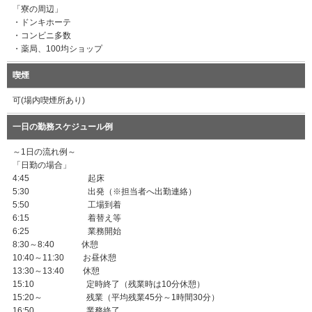
「寮の周辺」
・ドンキホーテ
・コンビニ多数
・薬局、100均ショップ
喫煙
可(場内喫煙所あり)
一日の勤務スケジュール例
～1日の流れ例～
「日勤の場合」
4:45 起床
5:30 出発（※担当者へ出勤連絡）
5:50 工場到着
6:15 着替え等
6:25 業務開始
8:30～8:40 休憩
10:40～11:30 お昼休憩
13:30～13:40 休憩
15:10 定時終了（残業時は10分休憩）
15:20～ 残業（平均残業45分～1時間30分）
16:50 業務終了