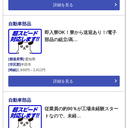
詳細を見る
自動車部品
即入寮OK！寮から送迎あり！/電子
部品の組立/高…
[都道府県]
愛知県
[市区郡]
半田市
[時給]
1,930円～2,412円
詳細を見る
自動車部品
従業員の約90％が工場未経験スター
トなので、未経…