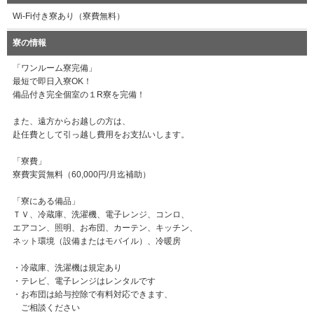
Wi-Fi付き寮あり（寮費無料）
寮の情報
「ワンルーム寮完備」
最短で即日入寮OK！
備品付き完全個室の１R寮を完備！
また、遠方からお越しの方は、
赴任費として引っ越し費用をお支払いします。
「寮費」
寮費実質無料（60,000円/月迄補助）
「寮にある備品」
ＴＶ、冷蔵庫、洗濯機、電子レンジ、コンロ、
エアコン、照明、お布団、カーテン、キッチン、
ネット環境（設備またはモバイル）、冷暖房
・冷蔵庫、洗濯機は規定あり
・テレビ、電子レンジはレンタルです
・お布団は給与控除で有料対応できます、
ご相談ください