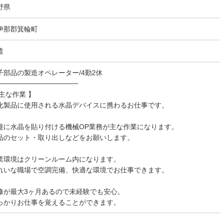
野県
伊那郡箕輪町
遣
子部品の製造オペレーター/4勤2休
────────────────
 主な作業 】
化製品に使用される水晶デバイスに携わるお仕事です。
盤に水晶を貼り付ける機械OP業務が主な作業になります。
品のセット・取り出しなどをお願いします。
業環境はクリーンルーム内になります。
れいな職場で空調完備、快適な環境でお仕事できます。
修が最大3ヶ月あるので未経験でも安心。
っかりお仕事を覚えることができます。