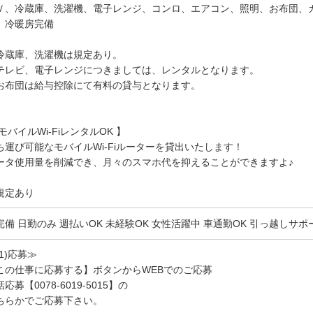
Ｖ、冷蔵庫、洗濯機、電子レンジ、コンロ、エアコン、照明、お布団、
、冷暖房完備
冷蔵庫、洗濯機は規定あり。
テレビ、電子レンジにつきましては、レンタルとなります。
お布団は給与控除にて有料の貸与となります。
 モバイルWi-FiレンタルOK 】
ち運び可能なモバイルWi-Fiルーターを貸出いたします！
ータ使用量を削減でき、月々のスマホ代を抑えることができますよ♪
規定あり
完備 日勤のみ 週払いOK 未経験OK 女性活躍中 車通勤OK 引っ越しサポ
(1)応募≫
この仕事に応募する】ボタンからWEBでのご応募
応募【0078-6019-5015】の
ちらかでご応募下さい。