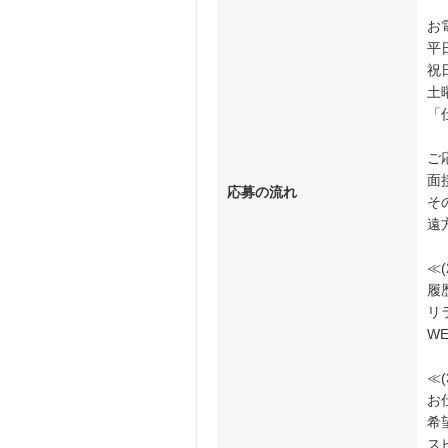
お
平日
祝日
土
「
ご
面
応募の流れ
そ
遠
≪
履
リ
W
≪
お
希
ス