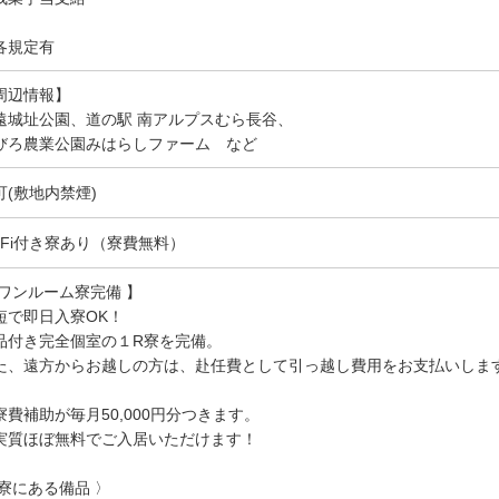
各規定有
周辺情報】
遠城址公園、道の駅 南アルプスむら長谷、
びろ農業公園みはらしファーム など
可(敷地内禁煙)
i-Fi付き寮あり（寮費無料）
 ワンルーム寮完備 】
短で即日入寮OK！
品付き完全個室の１R寮を完備。
た、遠方からお越しの方は、赴任費として引っ越し費用をお支払いしま
寮費補助が毎月50,000円分つきます。
質ほぼ無料でご入居いただけます！
 寮にある備品 〉