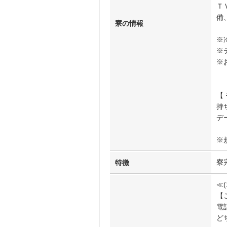
Ｔ
備
寮の情報
※
※
※
【
持
デ
※
寮
特徴
≪
【
電話
ど