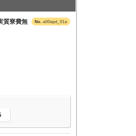
実質寮費無
a00apd_01a
。
5