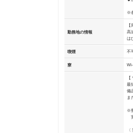
※
【
高
勤務地の情報
は
不
喫煙
W
寮
【
最
備
ま
※
実
〈