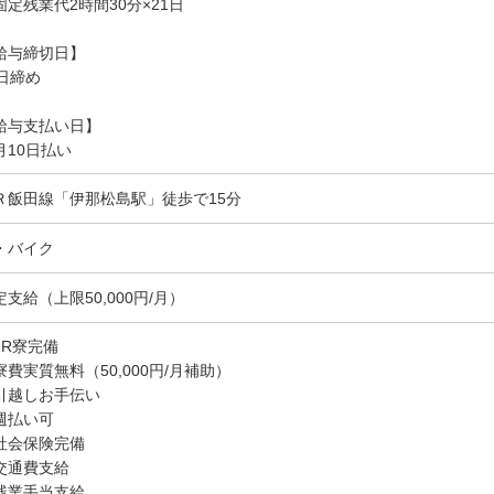
固定残業代2時間30分×21日
給与締切日】
0日締め
給与支払い日】
月10日払い
Ｒ飯田線「伊那松島駅」徒歩で15分
・バイク
定支給（上限50,000円/月）
1R寮完備
寮費実質無料（50,000円/月補助）
引越しお手伝い
週払い可
社会保険完備
交通費支給
残業手当支給