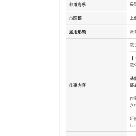
長
都道府県
上
市区郡
派
雇用形態
電
──
【
電
基
部
仕事内容
作
き
研
し