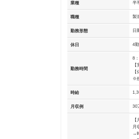
半
業種
製
職種
日
勤務形態
4
休日
8：
【
勤務時間
【
※
1,
時給
3
月収例
【
月収
→時