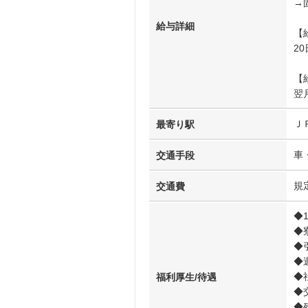
→
給与詳細
【
2
【
翌
Ｊ
最寄り駅
車
交通手段
規
交通費
◆
◆
◆
◆
◆
福利厚生/待遇
◆
◆