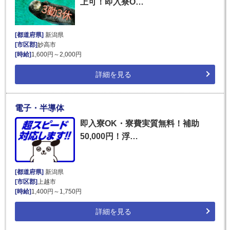
上可！即入寮O…
[都道府県]
新潟県
[市区郡]
妙高市
[時給]
1,600円～2,000円
詳細を見る
電子・半導体
即入寮OK・寮費実質無料！補助
50,000円！浮…
[都道府県]
新潟県
[市区郡]
上越市
[時給]
1,400円～1,750円
詳細を見る