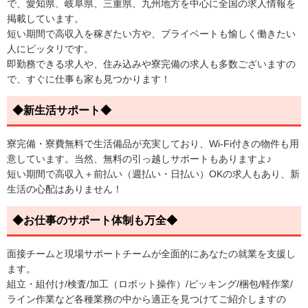
で、愛知県、岐阜県、三重県、九州地方を中心に全国の求人情報を
掲載しています。
短い期間で高収入を稼ぎたい方や、プライベートも愉しく働きたい
人にピッタリです。
即勤務できる求人や、住み込みや寮完備の求人も多数ございますの
で、すぐに仕事も家も見つかります！
◆新生活サポート◆
寮完備・寮費無料で生活備品が充実しており、Wi-Fi付きの物件も用
意しています。当然、無料の引っ越しサポートもありますよ♪
短い期間で高収入＋前払い（週払い・日払い）OKの求人もあり、新
生活の心配はありません！
◆お仕事のサポート体制も万全◆
面接チームと現場サポートチームが全面的にあなたの就業を支援し
ます。
組立・組付け/検査/加工（ロボット操作）/ピッキング/梱包/軽作業/
ライン作業など各種業務の中から適正を見つけてご紹介しますの