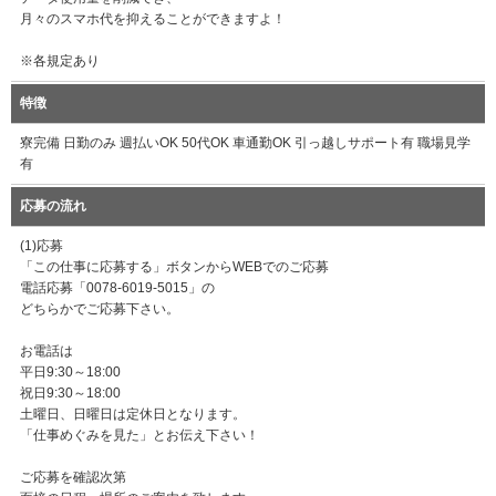
月々のスマホ代を抑えることができますよ！
※各規定あり
特徴
寮完備 日勤のみ 週払いOK 50代OK 車通勤OK 引っ越しサポート有 職場見学
有
応募の流れ
(1)応募
「この仕事に応募する」ボタンからWEBでのご応募
電話応募「0078-6019-5015」の
どちらかでご応募下さい。
お電話は
平日9:30～18:00
祝日9:30～18:00
土曜日、日曜日は定休日となります。
「仕事めぐみを見た」とお伝え下さい！
ご応募を確認次第