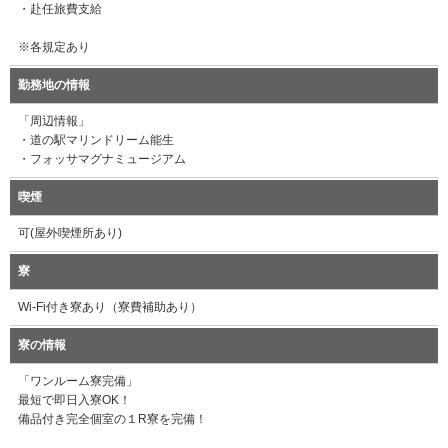
・赴任旅費支給
※各規定あり
勤務地の情報
「周辺情報」
・道の駅マリンドリーム能生
・フォッサマグナミュージアム
喫煙
可(屋外喫煙所あり)
寮
Wi-Fi付き寮あり（寮費補助あり）
寮の情報
「ワンルーム寮完備」
最短で即日入寮OK！
備品付き完全個室の１R寮を完備！