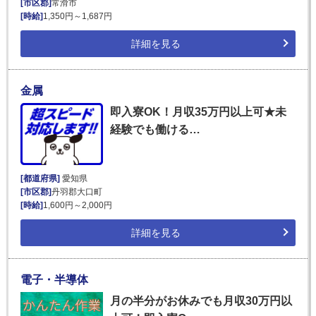
[市区郡]
常滑市
[時給]
1,350円～1,687円
詳細を見る
金属
即入寮OK！月収35万円以上可★未
経験でも働ける…
[都道府県]
愛知県
[市区郡]
丹羽郡大口町
[時給]
1,600円～2,000円
詳細を見る
電子・半導体
月の半分がお休みでも月収30万円以