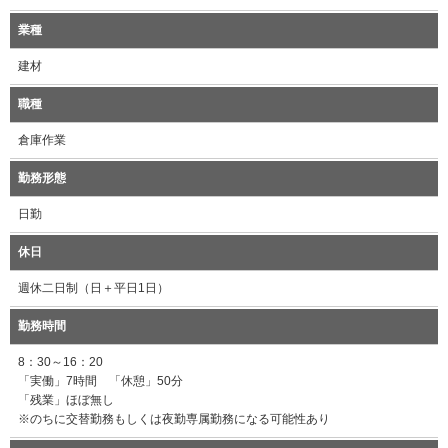
業種
建材
職種
倉庫作業
勤務形態
日勤
休日
週休二日制（日＋平日1日）
勤務時間
8：30～16：20
「実働」7時間 「休憩」50分
「残業」ほぼ無し
※のちに交替勤務もしくは夜勤専属勤務になる可能性あり