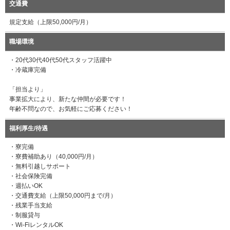
交通費
規定支給（上限50,000円/月）
職場環境
・20代30代40代50代スタッフ活躍中
・冷蔵庫完備
「担当より」
事業拡大により、新たな仲間が必要です！
年齢不問なので、お気軽にご応募ください！
福利厚生/待遇
・寮完備
・寮費補助あり（40,000円/月）
・無料引越しサポート
・社会保険完備
・週払いOK
・交通費支給（上限50,000円まで/月）
・残業手当支給
・制服貸与
・Wi-FiレンタルOK