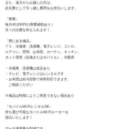
また、遠方からお越しの方は、
赴任費として引っ越し費用をお支払いします。
「寮費」
毎月40,000円の寮費補助あり！
月々の出費を抑えられます！
「寮にある備品」
ＴＶ、冷蔵庫、洗濯機、電子レンジ、コンロ、
エアコン、照明、お布団、カーテン、キッチン、
ネット環境（設備またはモバイル）、冷暖房
・冷蔵庫、洗濯機は規定あり
・テレビ、電子レンジはレンタルです
・お布団は給与控除で有料対応できます、
ご相談ください
※備品は時期によりご用意できない場合あり
「モバイルWi-FiレンタルOK」
持ち運び可能なモバイルWi-Fiルーターを
貸出いたします！
データ使用量を削減でき、