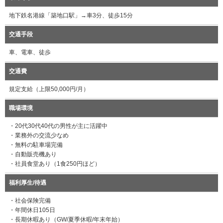
地下鉄名港線「築地口駅」→車3分、徒歩15分
交通手段
車、電車、徒歩
交通費
規定支給（上限50,000円/月）
職場環境
・20代30代40代の男性が主に活躍中
・業務外の交流少なめ
・無料の駐車場完備
・自動販売機あり
・社員食堂あり（1食250円ほど）
福利厚生/待遇
・社会保険完備
・年間休日105日
・長期休暇あり（GW/夏季休暇/年末年始）