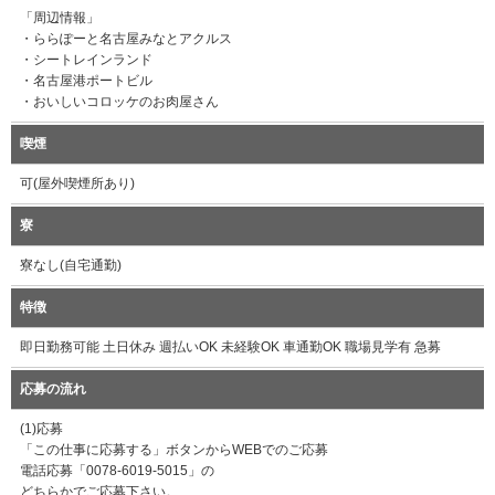
「周辺情報」
・ららぽーと名古屋みなとアクルス
・シートレインランド
・名古屋港ポートビル
・おいしいコロッケのお肉屋さん
喫煙
可(屋外喫煙所あり)
寮
寮なし(自宅通勤)
特徴
即日勤務可能 土日休み 週払いOK 未経験OK 車通勤OK 職場見学有 急募
応募の流れ
(1)応募
「この仕事に応募する」ボタンからWEBでのご応募
電話応募「0078-6019-5015」の
どちらかでご応募下さい。