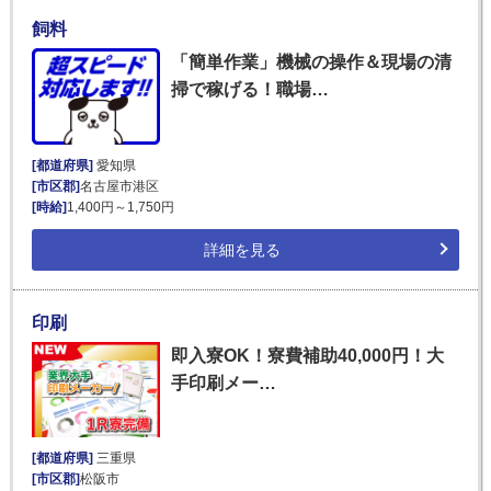
飼料
「簡単作業」機械の操作＆現場の清
掃で稼げる！職場…
[都道府県]
愛知県
[市区郡]
名古屋市港区
[時給]
1,400円～1,750円
詳細を見る
印刷
即入寮OK！寮費補助40,000円！大
手印刷メー…
[都道府県]
三重県
[市区郡]
松阪市