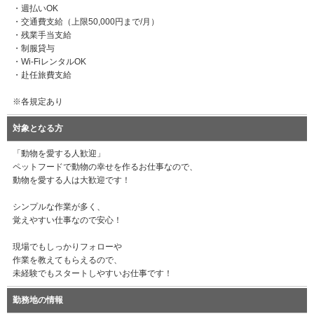
・週払いOK
・交通費支給（上限50,000円まで/月）
・残業手当支給
・制服貸与
・Wi-FiレンタルOK
・赴任旅費支給
※各規定あり
対象となる方
「動物を愛する人歓迎」
ペットフードで動物の幸せを作るお仕事なので、
動物を愛する人は大歓迎です！
シンプルな作業が多く、
覚えやすい仕事なので安心！
現場でもしっかりフォローや
作業を教えてもらえるので、
未経験でもスタートしやすいお仕事です！
勤務地の情報