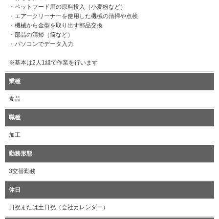
・ペットフード用の原料投入（小麦粉など）
・エアークリーナーを使用した機械の清掃や点検
・機械から金型を取り出す部品交換
・部品の清掃（筒など）
・パソコンでデータ入力
※基本は2人1組で作業を行います
業種
食品
職種
加工
勤務形態
3交替勤務
休日
日祝または土日祝（会社カレンダー）