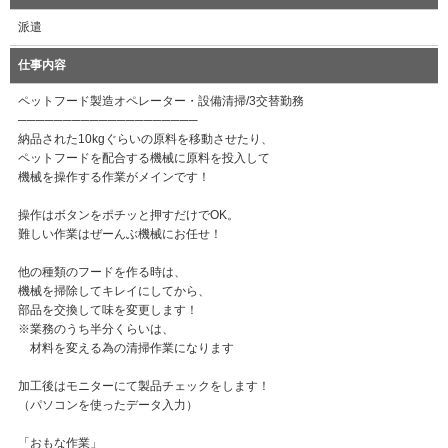
派遣
仕事内容
ペットフード製造オペレーター・設備清掃/3交替勤務
────────────────────
納品された10kgぐらいの原料を移動させたり、
ペットフードを配合する機械に原料を投入して
機械を操作する作業がメインです！
操作はボタンをポチッと押すだけでOK。
難しい作業はぜーんぶ機械にお任せ！
他の種類のフードを作る時は、
機械を掃除してキレイにしてから、
部品を交換して味を変更します！
※業務のうち半分くらいは、
材料を変える為の清掃作業になります
加工後はモニターにて製品チェックをします！
（パソコンを使ったデータ入力）
「おもな作業」