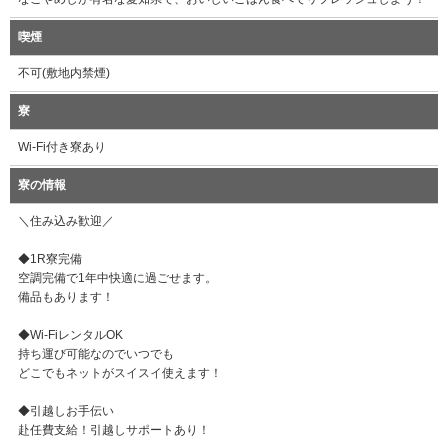
喫煙
不可(敷地内禁煙)
寮
Wi-Fi付き寮あり
寮の情報
＼住み込み歓迎／
◆1R寮完備
空調完備で1年中快適に過ごせます。
備品もあります！
◆Wi-FiレンタルOK
持ち運び可能なのでいつでも
どこでもネットがスイスイ使えます！
◆引越しお手伝い
赴任費支給！引越しサポートあり！