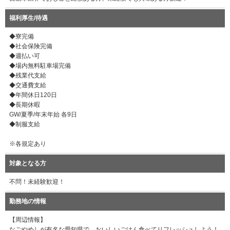
福利厚生/待遇
◆寮完備
◆社会保険完備
◆週払い可
◆場内無料駐車場完備
◆残業代支給
◆交通費支給
◆年間休日120日
◆長期休暇
GW/夏季/年末年始 各9日
◆制服支給
※各規定あり
対象となる方
不問！未経験歓迎！
勤務地の情報
【周辺情報】
なごやめしが有名な愛知県で、おいしいごはん食べてリフレッシュしよう！