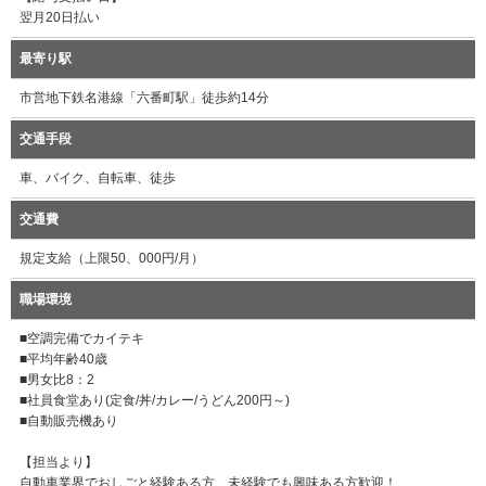
翌月20日払い
最寄り駅
市営地下鉄名港線「六番町駅」徒歩約14分
交通手段
車、バイク、自転車、徒歩
交通費
規定支給（上限50、000円/月）
職場環境
■空調完備でカイテキ
■平均年齢40歳
■男女比8：2
■社員食堂あり(定食/丼/カレー/うどん200円～)
■自動販売機あり
【担当より】
自動車業界でおしごと経験ある方、未経験でも興味ある方歓迎！