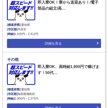
即入寮OK！寮から送迎あり！/電子
部品の組立/高…
[都道府県]
愛知県
[市区郡]
半田市
[時給]
1,930円～2,412円
詳細を見る
その他
即入寮OK、高時給1,900円で稼げま
す！50代…
[都道府県]
愛知県
[市区郡]
海部郡飛島村
[時給]
1,900円～2,375円
詳細を見る