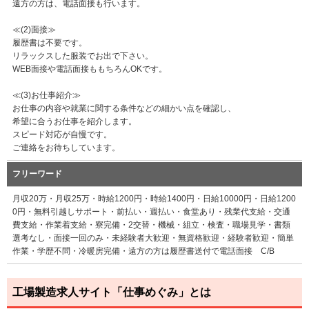
遠方の方は、電話面接も行います。
≪(2)面接≫
履歴書は不要です。
リラックスした服装でお出で下さい。
WEB面接や電話面接ももちろんOKです。
≪(3)お仕事紹介≫
お仕事の内容や就業に関する条件などの細かい点を確認し、
希望に合うお仕事を紹介します。
スピード対応が自慢です。
ご連絡をお待ちしています。
フリーワード
月収20万・月収25万・時給1200円・時給1400円・日給10000円・日給1200
0円・無料引越しサポート・前払い・週払い・食堂あり・残業代支給・交通
費支給・作業着支給・寮完備・2交替・機械・組立・検査・職場見学・書類
選考なし・面接一回のみ・未経験者大歓迎・無資格歓迎・経験者歓迎・簡単
作業・学歴不問・冷暖房完備・遠方の方は履歴書送付で電話面接 C/B
工場製造求人サイト「仕事めぐみ」とは