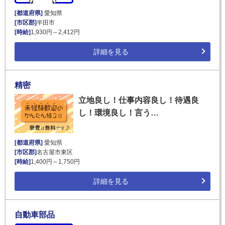
[都道府県]
愛知県
[市区郡]
半田市
[時給]
1,930円～2,412円
詳細を見る
精密
立地良し！仕事内容良し！待遇良
し！環境良し！言う…
[都道府県]
愛知県
[市区郡]
名古屋市東区
[時給]
1,400円～1,750円
詳細を見る
自動車部品