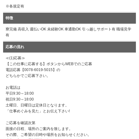
※各規定有
特徴
寮完備 高収入 週払いOK 未経験OK 車通勤OK 引っ越しサポート有 職場見学
有
応募の流れ
≪(1)応募≫
【この仕事に応募する】ボタンからWEBでのご応募
電話応募【0078-6019-5015】の
どちらかでご応募下さい。
お電話は
平日9:30～18:00
祝日9:30～18:00
土曜日、日曜日は定休日となります。
「仕事めぐみを見た」とお伝え下さい!
ご応募を確認次第
面接の日程、場所のご案内を致します。
その際、ご希望の日時や場所をお知らせください。