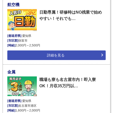
航空機
日勤専属！研修時はNO残業で始め
やすい！それでも…
[都道府県]
愛知県
[市区郡]
弥富市
[時給]
2,000円～2,500円
詳細を見る
金属
職場も寮も名古屋市内！即入寮
OK！月収35万円以…
[都道府県]
愛知県
[市区郡]
名古屋市港区
[時給]
1,600円～2,000円