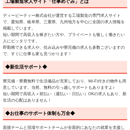
工場製造求人サイト「仕事めぐみ」とは
ディーピーティー株式会社が運営する工場製造の専門求人サイト
で、愛知県、岐阜県、三重県、九州地方を中心に全国の求人情報を
掲載しています。
短い期間で高収入を稼ぎたい方や、プライベートも愉しく働きたい
人にピッタリです。
即勤務できる求人や、住み込みや寮完備の求人も多数ございますの
で、すぐに仕事も家も見つかります！
◆新生活サポート◆
寮完備・寮費無料で生活備品が充実しており、Wi-Fi付きの物件も用
意しています。当然、無料の引っ越しサポートもありますよ♪
短い期間で高収入＋前払い（週払い・日払い）OKの求人もあり、新
生活の心配はありません！
◆お仕事のサポート体制も万全◆
面接チームと現場サポートチームが全面的にあなたの就業を支援し