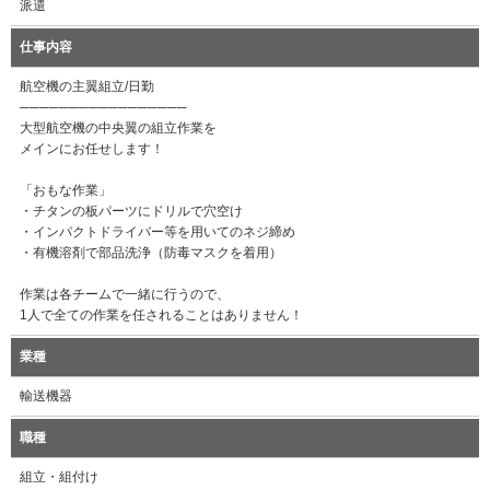
派遣
仕事内容
航空機の主翼組立/日勤
─────────────────
大型航空機の中央翼の組立作業を
メインにお任せします！
「おもな作業」
・チタンの板パーツにドリルで穴空け
・インパクトドライバー等を用いてのネジ締め
・有機溶剤で部品洗浄（防毒マスクを着用）
作業は各チームで一緒に行うので、
1人で全ての作業を任されることはありません！
業種
輸送機器
職種
組立・組付け