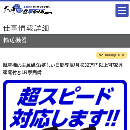
仕事情報詳細
輸送機器
a00agi_01a
航空機の主翼組立/嬉しい日勤専属/月収32万円以上可/家具
家電付き1R寮完備