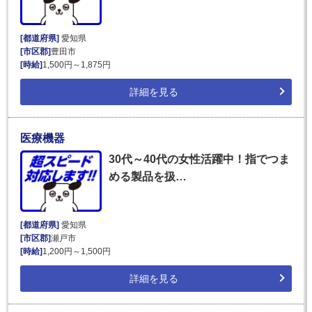
[都道府県]
愛知県
[市区郡]
豊田市
[時給]
1,500円～1,875円
詳細を見る
医療機器
30代～40代の女性活躍中！指でつま
める製品を扱…
[都道府県]
愛知県
[市区郡]
瀬戸市
[時給]
1,200円～1,500円
詳細を見る