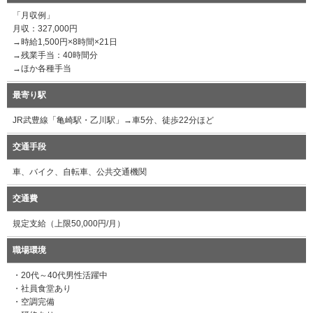
「月収例」
月収：327,000円
→時給1,500円×8時間×21日
→残業手当：40時間分
→ほか各種手当
最寄り駅
JR武豊線「亀崎駅・乙川駅」→車5分、徒歩22分ほど
交通手段
車、バイク、自転車、公共交通機関
交通費
規定支給（上限50,000円/月）
職場環境
・20代～40代男性活躍中
・社員食堂あり
・空調完備