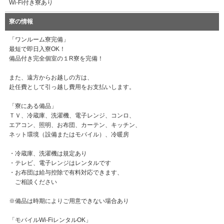
Wi-Fi付き寮あり
寮の情報
「ワンルーム寮完備」
最短で即日入寮OK！
備品付き完全個室の１R寮を完備！
また、遠方からお越しの方は、
赴任費として引っ越し費用をお支払いします。
「寮にある備品」
ＴＶ、冷蔵庫、洗濯機、電子レンジ、コンロ、
エアコン、照明、お布団、カーテン、キッチン、
ネット環境（設備またはモバイル）、冷暖房
・冷蔵庫、洗濯機は規定あり
・テレビ、電子レンジはレンタルです
・お布団は給与控除で有料対応できます、
ご相談ください
※備品は時期によりご用意できない場合あり
「モバイルWi-FiレンタルOK」