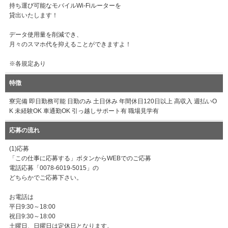
持ち運び可能なモバイルWi-Fiルーターを
貸出いたします！
データ使用量を削減でき、
月々のスマホ代を抑えることができますよ！
※各規定あり
特徴
寮完備 即日勤務可能 日勤のみ 土日休み 年間休日120日以上 高収入 週払いO
K 未経験OK 車通勤OK 引っ越しサポート有 職場見学有
応募の流れ
(1)応募
「この仕事に応募する」ボタンからWEBでのご応募
電話応募「0078-6019-5015」の
どちらかでご応募下さい。
お電話は
平日9:30～18:00
祝日9:30～18:00
土曜日、日曜日は定休日となります。