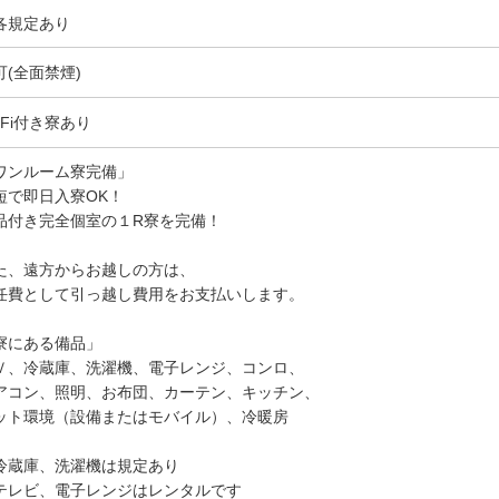
各規定あり
可(全面禁煙)
-Fi付き寮あり
ワンルーム寮完備」
短で即日入寮OK！
品付き完全個室の１R寮を完備！
た、遠方からお越しの方は、
任費として引っ越し費用をお支払いします。
寮にある備品」
Ｖ、冷蔵庫、洗濯機、電子レンジ、コンロ、
アコン、照明、お布団、カーテン、キッチン、
ット環境（設備またはモバイル）、冷暖房
冷蔵庫、洗濯機は規定あり
テレビ、電子レンジはレンタルです