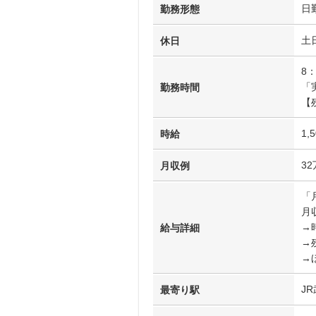
日
勤務形態
土
休日
8：
「
勤務時間
【
1,
時給
3
月収例
「
月収
→時
給与詳細
→
→
J
最寄り駅