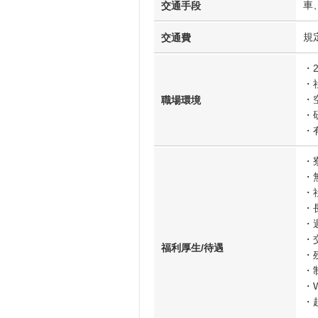
車
交通手段
規
交通費
・
・
・
職場環境
・
・
・
・
・
・
・
・
福利厚生/待遇
・
・
・W
・