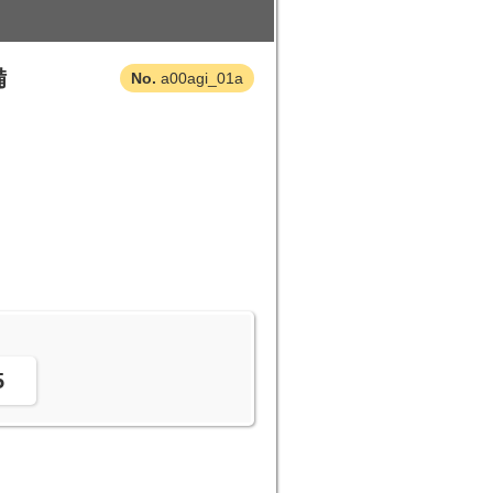
備
a00agi_01a
。
5