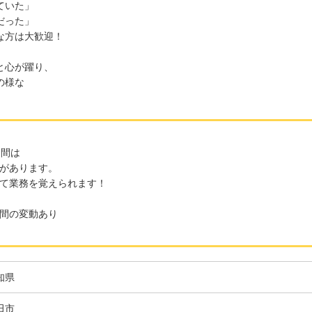
ていた」
だった」
な方は大歓迎！
と心が躍り、
の様な
月間は
があります。
て業務を覚えられます！
間の変動あり
知県
田市