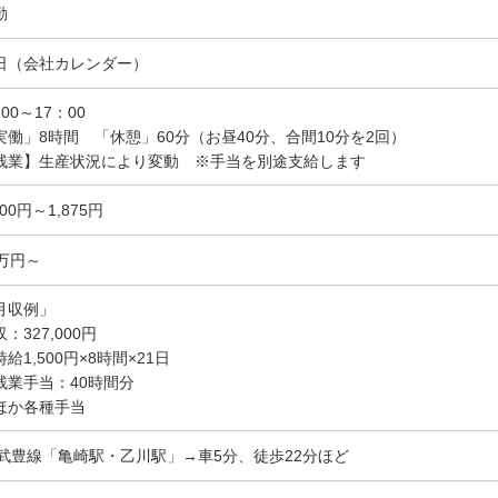
勤
日（会社カレンダー）
00～17：00
実働」8時間 「休憩」60分（お昼40分、合間10分を2回）
残業】生産状況により変動 ※手当を別途支給します
500円～1,875円
2万円～
月収例」
：327,000円
給1,500円×8時間×21日
残業手当：40時間分
ほか各種手当
R武豊線「亀崎駅・乙川駅」→車5分、徒歩22分ほど