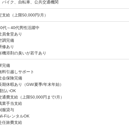
、バイク、自転車、公共交通機関
定支給（上限50,000円/月）
20代～40代男性活躍中
社員食堂あり
空調完備
研修あり
有機溶剤の臭いが若干あり
寮完備
無料引越しサポート
社会保険完備
長期休暇あり（GW/夏季/年末年始）
週払いOK
交通費支給（上限50,000円まで/月）
残業手当支給
制服貸与
i-FiレンタルOK
赴任旅費支給