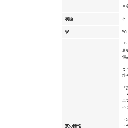
※
不
喫煙
Wi
寮
「
最
備
ま
赴
「
Ｔ
エ
ネ
・
・
寮の情報