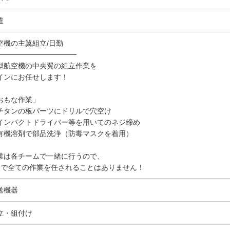
遣
空機の主翼組立/日勤
───────────────
型航空機の中央翼の組立作業を
インにお任せします！
おもな作業」
チタンの板パーツにドリルで穴空け
インパクトドライバー等を用いてのネジ締め
有機溶剤で部品洗浄（防毒マスクを着用）
業は各チームで一緒に行うので、
人で全ての作業を任されることはありません！
送機器
立・組付け