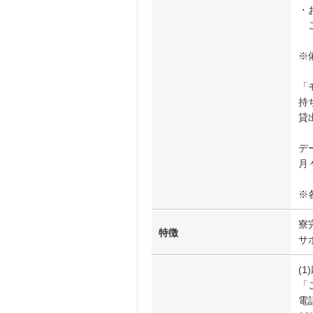
・
ご
※
「
持
貸
デ
月
※
寮
特徴
サ
(1
「
電話