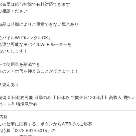
お布団は給与控除で有料対応できます、
相談ください
備品は時期によりご用意できない場合あり
モバイルWi-FiレンタルOK」
ち運び可能なモバイルWi-Fiルーターを
出いたします！
ータ使用量を削減でき、
々のスマホ代を抑えることができますよ！
各規定あり
完備 即日勤務可能 日勤のみ 土日休み 年間休日120日以上 高収入 週払いO
ポート有 職場見学有
)応募
この仕事に応募する」ボタンからWEBでのご応募
応募「0078-6019-5015」の