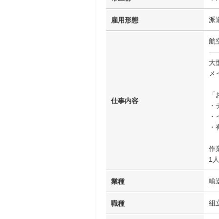
派
雇用形態
航
──
大
メ
「
仕事内容
・
・
・
作
1
輸
業種
組
職種