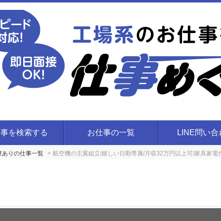
仕事を検索する
お仕事の一覧
LINE問い
き寮ありの仕事一覧
航空機の主翼組立/嬉しい日勤専属/月収32万円以上可/家具家電