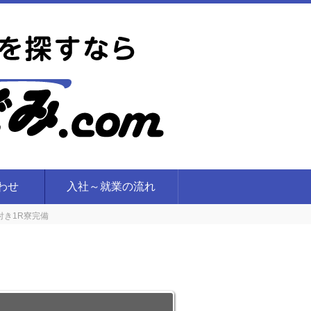
合わせ
入社～就業の流れ
付き1R寮完備