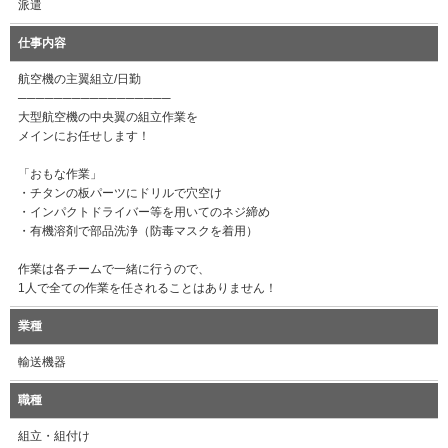
派遣
仕事内容
航空機の主翼組立/日勤
─────────────────
大型航空機の中央翼の組立作業を
メインにお任せします！
「おもな作業」
・チタンの板パーツにドリルで穴空け
・インパクトドライバー等を用いてのネジ締め
・有機溶剤で部品洗浄（防毒マスクを着用）
作業は各チームで一緒に行うので、
1人で全ての作業を任されることはありません！
業種
輸送機器
職種
組立・組付け