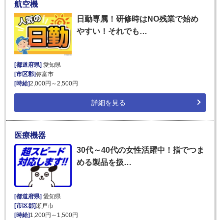
航空機
日勤専属！研修時はNO残業で始め
やすい！それでも…
[都道府県]
愛知県
[市区郡]
弥富市
[時給]
2,000円～2,500円
詳細を見る
医療機器
30代～40代の女性活躍中！指でつま
める製品を扱…
[都道府県]
愛知県
[市区郡]
瀬戸市
[時給]
1,200円～1,500円