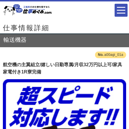
仕事情報詳細
輸送機器
a00agi_01a
航空機の主翼組立/嬉しい日勤専属/月収32万円以上可/家具
家電付き1R寮完備