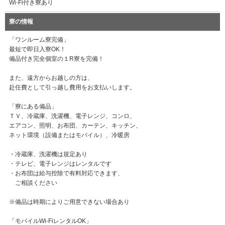
Wi-Fi付き寮あり
寮の情報
「ワンルーム寮完備」
最短で即日入寮OK！
備品付き完全個室の１R寮を完備！
また、遠方からお越しの方は、
赴任費として引っ越し費用をお支払いします。
「寮にある備品」
ＴＶ、冷蔵庫、洗濯機、電子レンジ、コンロ、
エアコン、照明、お布団、カーテン、キッチン、
ネット環境（設備またはモバイル）、冷暖房
・冷蔵庫、洗濯機は規定あり
・テレビ、電子レンジはレンタルです
・お布団は給与控除で有料対応できます、
ご相談ください
※備品は時期によりご用意できない場合あり
「モバイルWi-FiレンタルOK」