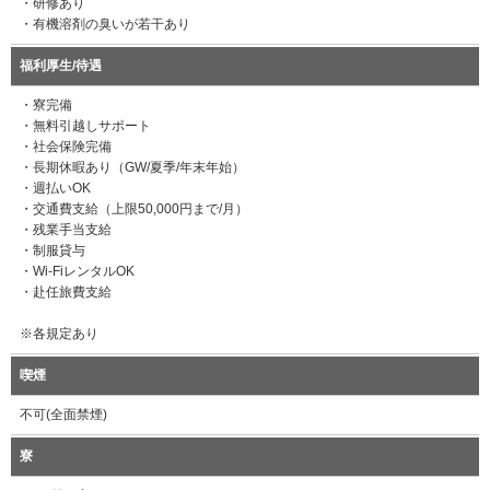
・研修あり
・有機溶剤の臭いが若干あり
福利厚生/待遇
・寮完備
・無料引越しサポート
・社会保険完備
・長期休暇あり（GW/夏季/年末年始）
・週払いOK
・交通費支給（上限50,000円まで/月）
・残業手当支給
・制服貸与
・Wi-FiレンタルOK
・赴任旅費支給
※各規定あり
喫煙
不可(全面禁煙)
寮