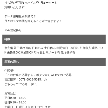
持ち運び可能なモバイルWi-Fiルーターを
貸出いたします！
データ使用量を削減でき、
月々のスマホ代を抑えることができますよ！
※各規定あり
特徴
寮完備 即日勤務可能 日勤のみ 土日休み 年間休日120日以上 高収入 週払いO
K 未経験OK 車通勤OK 引っ越しサポート有 職場見学有
応募の流れ
(1)応募
「この仕事に応募する」ボタンからWEBでのご応募
電話応募「0078-6019-5015」の
どちらかでご応募下さい。
お電話は
平日9:30～18:00
祝日9:30～18:00
土曜日、日曜日は定休日となります。