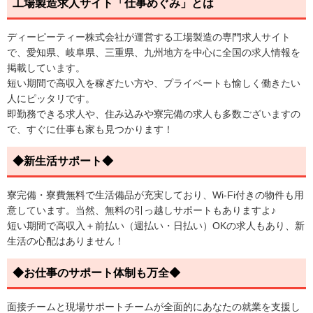
工場製造求人サイト「仕事めぐみ」とは
ディーピーティー株式会社が運営する工場製造の専門求人サイト
で、愛知県、岐阜県、三重県、九州地方を中心に全国の求人情報を
掲載しています。
短い期間で高収入を稼ぎたい方や、プライベートも愉しく働きたい
人にピッタリです。
即勤務できる求人や、住み込みや寮完備の求人も多数ございますの
で、すぐに仕事も家も見つかります！
◆新生活サポート◆
寮完備・寮費無料で生活備品が充実しており、Wi-Fi付きの物件も用
意しています。当然、無料の引っ越しサポートもありますよ♪
短い期間で高収入＋前払い（週払い・日払い）OKの求人もあり、新
生活の心配はありません！
◆お仕事のサポート体制も万全◆
面接チームと現場サポートチームが全面的にあなたの就業を支援し