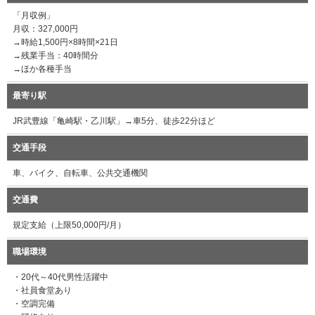
「月収例」
月収：327,000円
→時給1,500円×8時間×21日
→残業手当：40時間分
→ほか各種手当
最寄り駅
JR武豊線「亀崎駅・乙川駅」→車5分、徒歩22分ほど
交通手段
車、バイク、自転車、公共交通機関
交通費
規定支給（上限50,000円/月）
職場環境
・20代～40代男性活躍中
・社員食堂あり
・空調完備