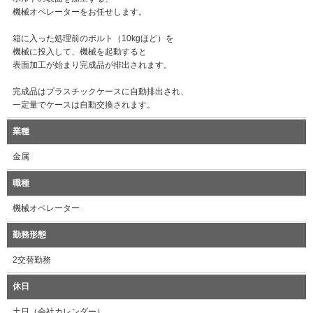
機械オペレーターをお任せします。
箱に入った処理前のボルト（10kgほど）を
機械に投入して、機械を起動すると
表面加工が始まり完成品が排出されます。
完成品はプラスチックケースに自動排出され、
一定量でケースは自動交換されます。
業種
金属
職種
機械オペレーター
勤務形態
2交替勤務
休日
土日（会社カレンダー）