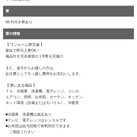
寮
Wi-Fi付き寮あり
寮の情報
【 ワンルーム寮完備 】
最短で即日入寮OK！
備品付き完全個室の１R寮を完備◎
また、遠方からお越しの方は、
赴任費として引っ越し費用をお支払いします。
【 寮にある備品 】
ＴＶ、冷蔵庫、洗濯機、電子レンジ、コンロ、
エアコン、照明、お布団、カーテン、キッチン、
ネット環境（設備またはモバイル）、冷暖房
■冷蔵庫、洗濯機は規定あり
■テレビ、電子レンジはレンタルです
■お布団は給与控除で有料対応できます、
ご相談ください