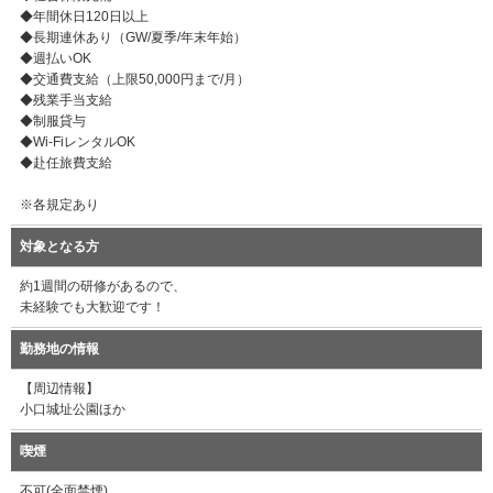
◆年間休日120日以上
◆長期連休あり（GW/夏季/年末年始）
◆週払いOK
◆交通費支給（上限50,000円まで/月）
◆残業手当支給
◆制服貸与
◆Wi-FiレンタルOK
◆赴任旅費支給
※各規定あり
対象となる方
約1週間の研修があるので、
未経験でも大歓迎です！
勤務地の情報
【周辺情報】
小口城址公園ほか
喫煙
不可(全面禁煙)