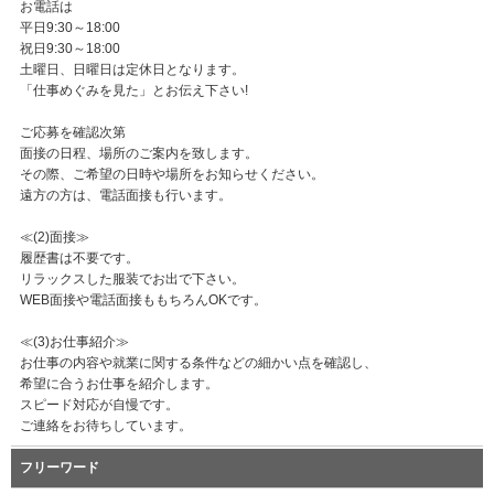
お電話は
平日9:30～18:00
祝日9:30～18:00
土曜日、日曜日は定休日となります。
「仕事めぐみを見た」とお伝え下さい!
ご応募を確認次第
面接の日程、場所のご案内を致します。
その際、ご希望の日時や場所をお知らせください。
遠方の方は、電話面接も行います。
≪(2)面接≫
履歴書は不要です。
リラックスした服装でお出で下さい。
WEB面接や電話面接ももちろんOKです。
≪(3)お仕事紹介≫
お仕事の内容や就業に関する条件などの細かい点を確認し、
希望に合うお仕事を紹介します。
スピード対応が自慢です。
ご連絡をお待ちしています。
フリーワード