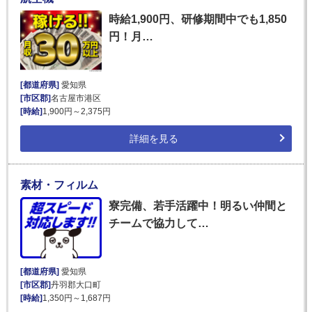
時給1,900円、研修期間中でも1,850
円！月…
[都道府県]
愛知県
[市区郡]
名古屋市港区
[時給]
1,900円～2,375円
詳細を見る
素材・フィルム
寮完備、若手活躍中！明るい仲間と
チームで協力して…
[都道府県]
愛知県
[市区郡]
丹羽郡大口町
[時給]
1,350円～1,687円