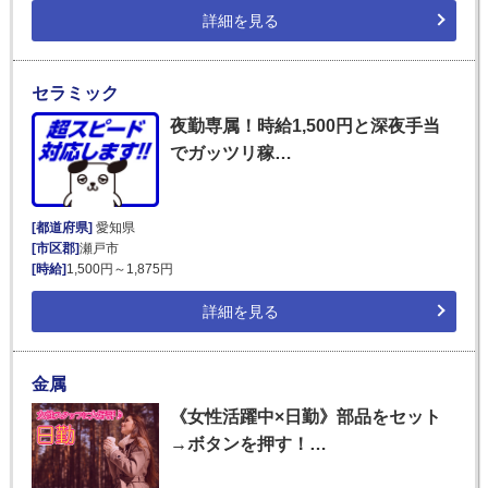
詳細を見る
セラミック
夜勤専属！時給1,500円と深夜手当
でガッツリ稼…
[都道府県]
愛知県
[市区郡]
瀬戸市
[時給]
1,500円～1,875円
詳細を見る
金属
《女性活躍中×日勤》部品をセット
→ボタンを押す！…