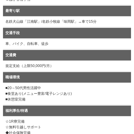
最寄り駅
名鉄犬山線「江南駅」/名鉄小牧線「味岡駅」→車で15分
交通手段
車、バイク、自転車、徒歩
交通費
規定支給（上限50,000円/月）
職場環境
■20～50代男性活躍中
■食堂あり(メニュー豊富/電子レンジあり)
■休憩室完備
福利厚生/待遇
☆1R寮完備
☆無料引越しサポート
◆社会保険完備