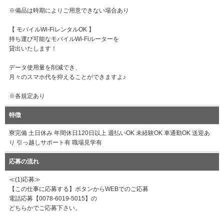
※備品は時期によりご用意できない場合あり
【 モバイルWi-FiレンタルOK 】
持ち運び可能なモバイルWi-Fiルーターを
貸出いたします！
データ使用量を削減でき、
月々のスマホ代を抑えることができますよ♪
※各規定あり
特徴
寮完備 土日休み 年間休日120日以上 週払いOK 未経験OK 車通勤OK 送迎あ
り 引っ越しサポート有 職場見学有
応募の流れ
≪(1)応募≫
【この仕事に応募する】ボタンからWEBでのご応募
電話応募【0078-6019-5015】の
どちらかでご応募下さい。