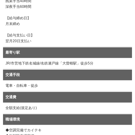
残業手当40時間
深夜手当60時間
【給与締め日】
月末締め
【給与支払い日】
翌月20日支払い
最寄り駅
JR/市営地下鉄名城線/名鉄瀬戸線「大曽根駅」徒歩5分
交通手段
電車・自転車・徒歩
交通費
全額支給(規定あり)
職場環境
◆空調完備でカイテキ