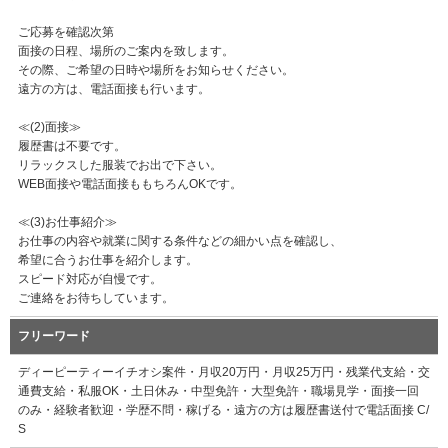
ご応募を確認次第
面接の日程、場所のご案内を致します。
その際、ご希望の日時や場所をお知らせください。
遠方の方は、電話面接も行います。
≪(2)面接≫
履歴書は不要です。
リラックスした服装でお出で下さい。
WEB面接や電話面接ももちろんOKです。
≪(3)お仕事紹介≫
お仕事の内容や就業に関する条件などの細かい点を確認し、
希望に合うお仕事を紹介します。
スピード対応が自慢です。
ご連絡をお待ちしています。
フリーワード
ディーピーティーイチオシ案件・月収20万円・月収25万円・残業代支給・交
通費支給・私服OK・土日休み・中型免許・大型免許・職場見学・面接一回
のみ・経験者歓迎・学歴不問・稼げる・遠方の方は履歴書送付で電話面接 C/
S