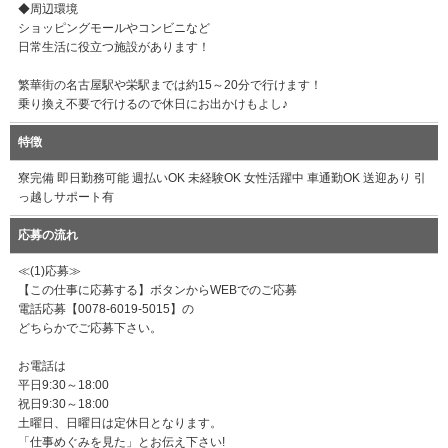
◆周辺環境
ショッピングモールやコンビニなど
日常生活に役立つ施設があります！
繁華街の名古屋駅や栄駅までは約15～20分で行けます！
乗り換え不要で行けるので休日にお出かけもよし♪
特徴
寮完備 即日勤務可能 週払いOK 未経験OK 女性活躍中 車通勤OK 送迎あり 引
っ越しサポート有
応募の流れ
≪(1)応募≫
【この仕事に応募する】ボタンからWEBでのご応募
電話応募【0078-6019-5015】の
どちらかでご応募下さい。
お電話は
平日9:30～18:00
祝日9:30～18:00
土曜日、日曜日は定休日となります。
「仕事めぐみを見た」とお伝え下さい!