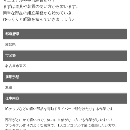
マニュアルや事前練習あり！
まずは道具や装置の使い方から習います。
簡単な部品の組立業務から始めていき、
ゆっくりと経験を積んでいきましょう♪
都道府県
愛知県
市区郡
名古屋市東区
雇用形態
派遣
仕事内容
ICチップなどの軽い部品を電動ドライバーで組付けたりする作業です。
部品がとにかく軽いので、体力に自信がない方でも作業がしやすい！
プラモデル作りのような感覚で、1人コツコツと作業に没頭したい方や、