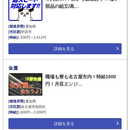
部品の組立/高…
[都道府県]
愛知県
[市区郡]
半田市
[時給]
1,930円～2,412円
詳細を見る
金属
職場も寮も名古屋市内！時給1600
円！月収エンジ…
[都道府県]
愛知県
[市区郡]
名古屋市熱田区
[時給]
1,600円～2,000円
詳細を見る