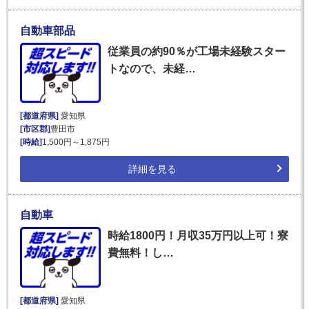
自動車部品
従業員の約90％が工場未経験スター
トなので、未経…
[都道府県]
愛知県
[市区郡]
豊田市
[時給]
1,500円～1,875円
詳細を見る
自動車
時給1800円！月収35万円以上可！寮
費無料！し…
[都道府県]
愛知県