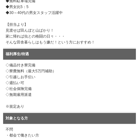
◆無料駐車場完備
◆男女比5：5
◆30～40代の男女スタッフ活躍中
【担当より】
見渡せば田んぼと山ばかり！
家に帰れば虫との格闘の日々・・・
そんな田舎暮らしはもう嫌だ！という方におすすめ！
福利厚生/待遇
◇備品付き寮完備
◇寮費無料（最大5万円補助）
◇引越しお手伝い
◇週払い可
◇社会保険完備
◇無期雇用派遣
※規定あり
対象となる方
不問
・都会で働きたい方