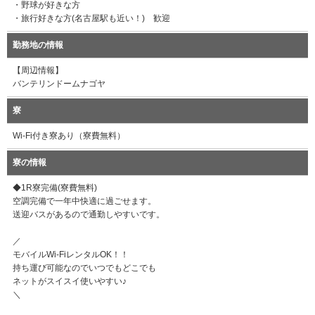
・野球が好きな方
・旅行好きな方(名古屋駅も近い！) 歓迎
勤務地の情報
【周辺情報】
バンテリンドームナゴヤ
寮
Wi-Fi付き寮あり（寮費無料）
寮の情報
◆1R寮完備(寮費無料)
空調完備で一年中快適に過ごせます。
送迎バスがあるので通勤しやすいです。
／
モバイルWi-FiレンタルOK！！
持ち運び可能なのでいつでもどこでも
ネットがスイスイ使いやすい♪
＼