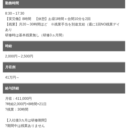
勤務時間
8:30～17:30
【実労働】8時間 【休憩】お昼1時間＋合間10分を2回
【残業】月20～30時間ほど ※残業手当を別途支給（週に1回NO残業デイ
あり
研修時は基本残業無し（研修3ヵ月間）
時給
2,000円～2,500円
月収例
41万円～
給与詳細
月収：411,000円
?時給2,000円×8時間×21日
?残業：30時間
【入社後3カ月は研修期間】
?期間中は残業ありません