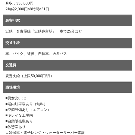
月収：336,000円
?時給2,000円×8時間×21日
最寄り駅
近鉄 名古屋線『近鉄弥富駅』 車で25分ほど
交通手段
車、バイク、徒歩、自転車、送迎バス
交通費
規定支給（上限50,000円/月）
職場環境
■男女比8：2
■場内駐車場あり（無料）
■空調設備あり（エアコン）
■キレイな工場内
■自動販売機あり
■休憩室あり
→冷蔵庫・電子レンジ・ウォーターサーバー常設