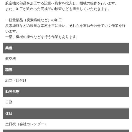
航空機の部品を加工する設備へ資材を投入し、機械の操作を行います。
また、加工が終わった完成品の検査なども担当していただきます。
・軽量部品（炭素繊維など）の加工
炭素繊維などの軽量な素材を主に扱い、それらを重ね合わせていく作業を行
います。
一部、機械の操作などを行う作業もあります。
業種
航空機
職種
組立・組付け
勤務形態
日勤
休日
土日祝（会社カレンダー）