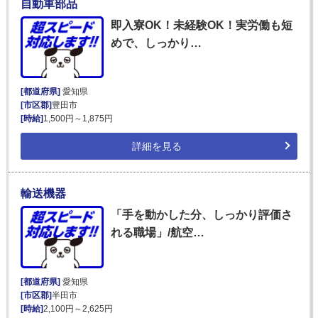
自動車部品
即入寮OK！未経験OK！実労働も短
めで、しっかり…
[都道府県]
愛知県
[市区郡]
豊田市
[時給]
1,500円～1,875円
詳細を見る
輸送機器
「手を動かした分、しっかり評価さ
れる職場」/航空…
[都道府県]
愛知県
[市区郡]
半田市
[時給]
2,100円～2,625円