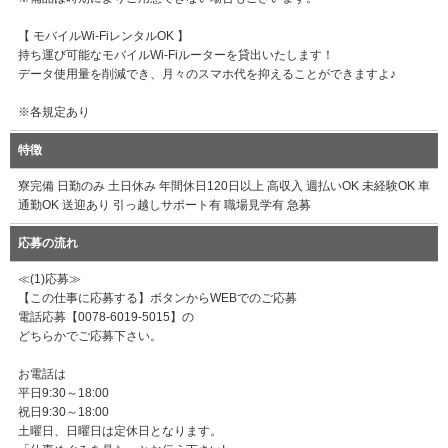
【 モバイルWi-FiレンタルOK 】
持ち運び可能なモバイルWi-Fiルーターを貸出いたします！
データ使用量を削減でき、月々のスマホ代を抑えることができますよ♪
※各規定あり
特徴
寮完備 日勤のみ 土日休み 年間休日120日以上 高収入 週払いOK 未経験OK 車
通勤OK 送迎あり 引っ越しサポート有 職場見学有 急募
応募の流れ
≪(1)応募≫
【この仕事に応募する】ボタンからWEBでのご応募
電話応募【0078-6019-5015】の
どちらかでご応募下さい。
お電話は
平日9:30～18:00
祝日9:30～18:00
土曜日、日曜日は定休日となります。