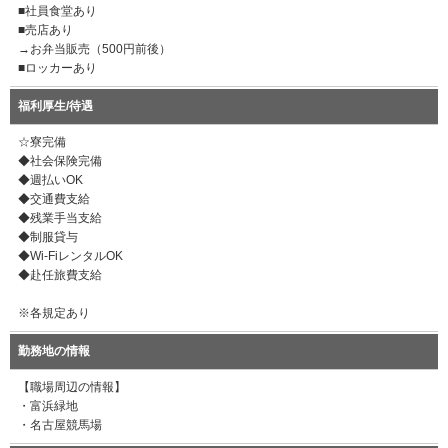
■社員食堂あり
■売店あり
→お弁当販売（500円前後）
■ロッカーあり
福利厚生/待遇
☆寮完備
◆社会保険完備
◆週払いOK
◆交通費支給
◆残業手当支給
◆制服貸与
◆Wi-FiレンタルOK
◆赴任旅費支給
※各規定あり
勤務地の情報
【職場周辺の情報】
・富浜緑地
・名古屋競馬場