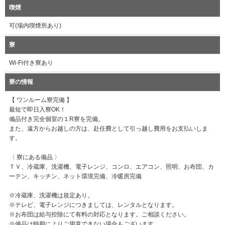
喫煙
可(場内喫煙所あり)
寮
Wi-Fi付き寮あり
寮の情報
【 ワンルーム寮完備 】
最短で即日入寮OK！
備品付き完全個室の１R寮を完備。
また、遠方からお越しの方は、赴任費として引っ越し費用をお支払いしま
す。
〈 寮にある備品 〉
ＴＶ、冷蔵庫、洗濯機、電子レンジ、コンロ、エアコン、照明、お布団、カ
ーテン、キッチン、ネット環境完備、冷暖房完備
※冷蔵庫、洗濯機は規定あり。
※テレビ、電子レンジにつきましては、レンタルとなります。
※お布団は給与控除にて有料の対応となります。ご相談ください。
※備品は時期によりご用意できない場合もございます。