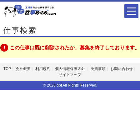
仕事検索
この仕事は既に削除されたか、募集を終了しております。
TOP
会社概要
利用規約
個人情報保護方針
免責事項
お問い合わせ
サイトマップ
© 2026 dpt All Rights Reserved.