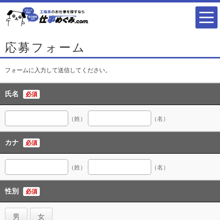
応募フォーム
フォームに入力して送信してください。
氏名
必須
（姓）
（名）
カナ
必須
（姓）
（名）
性別
必須
男
女