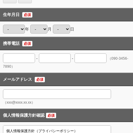
生年月日
必須
年
月
日
携帯電話
必須
-
-
（090-3456-
7890）
メールアドレス
必須
（xxx@xxxx.xx.xx）
個人情報保護方針確認
必須