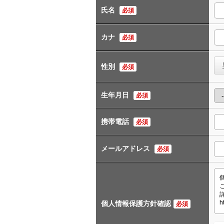
氏名
必須
カナ
必須
性別
必須
生年月日
必須
携帯電話
必須
メールアドレス
必須
個人情報保護方針確認
必須