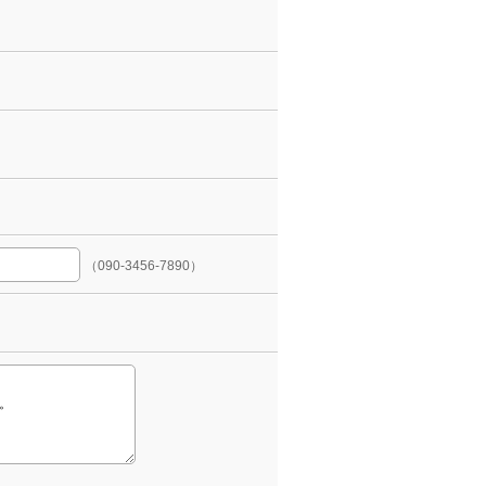
（090-3456-7890）