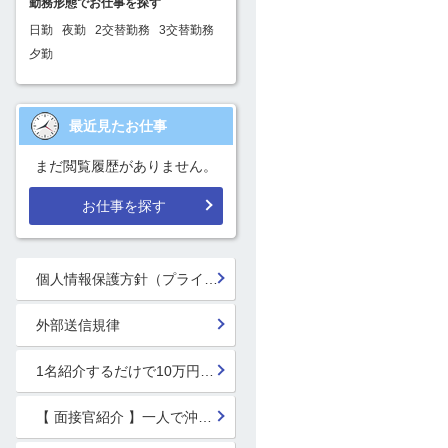
勤務形態でお仕事を探す
日勤
夜勤
2交替勤務
3交替勤務
夕勤
最近見たお仕事
まだ閲覧履歴がありません。
お仕事を探す
個人情報保護方針（プライバシーポリシー）
外部送信規律
1名紹介するだけで10万円GET!!★
【 面接官紹介 】一人で沖縄行っちゃう系面接官 鈴木 楓