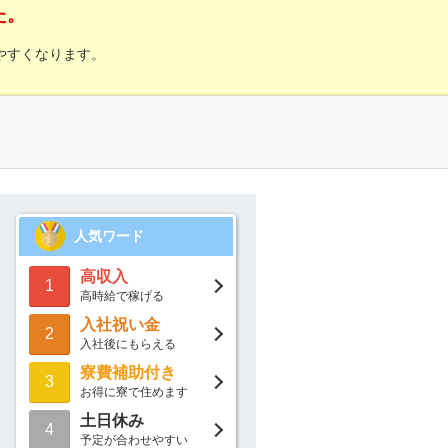
た。
やすくなります。
人気ワード
高収入
1
高時給で稼げる
入社祝い金
2
入社後にもらえる
寮費補助付き
3
お得に寮で住めます
土日休み
4
予定が合わせやすい