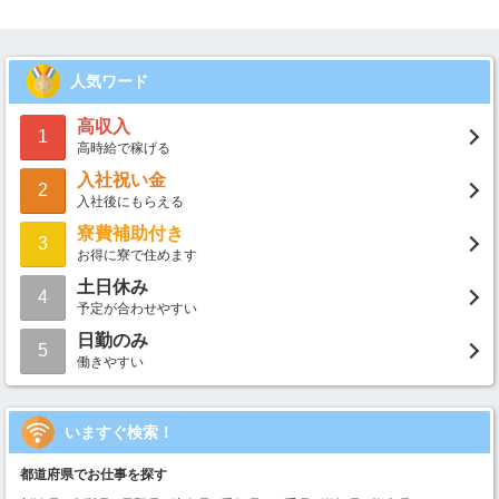
人気ワード
高収入
1
高時給で稼げる
入社祝い金
2
入社後にもらえる
寮費補助付き
3
お得に寮で住めます
土日休み
4
予定が合わせやすい
日勤のみ
5
働きやすい
いますぐ検索！
都道府県でお仕事を探す