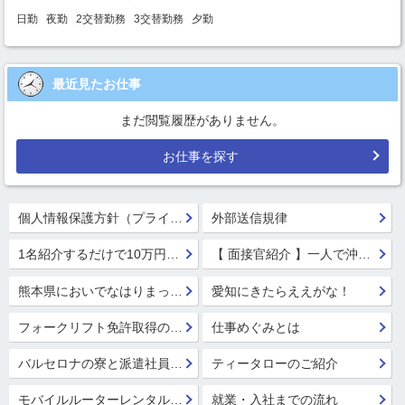
日勤
夜勤
2交替勤務
3交替勤務
夕勤
最近見たお仕事
まだ閲覧履歴がありません。
お仕事を探す
個人情報保護方針（プライバシーポリシー）
外部送信規律
1名紹介するだけで10万円GET!!★
【 面接官紹介 】一人で沖縄行っちゃう系面接官 鈴木 楓
熊本県においでなはりまっせ!
愛知にきたらええがな！
フォークリフト免許取得のススメ！
仕事めぐみとは
バルセロナの寮と派遣社員の寮
ティータローのご紹介
モバイルルーターレンタル開始！
就業・入社までの流れ