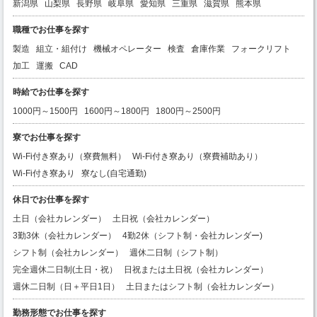
新潟県
山梨県
長野県
岐阜県
愛知県
三重県
滋賀県
熊本県
職種でお仕事を探す
製造
組立・組付け
機械オペレーター
検査
倉庫作業
フォークリフト
加工
運搬
CAD
時給でお仕事を探す
1000円～1500円
1600円～1800円
1800円～2500円
寮でお仕事を探す
Wi-Fi付き寮あり（寮費無料）
Wi-Fi付き寮あり（寮費補助あり）
Wi-Fi付き寮あり
寮なし(自宅通勤)
休日でお仕事を探す
土日（会社カレンダー）
土日祝（会社カレンダー）
3勤3休（会社カレンダー）
4勤2休（シフト制・会社カレンダー)
シフト制（会社カレンダー）
週休二日制（シフト制）
完全週休二日制(土日・祝）
日祝または土日祝（会社カレンダー）
週休二日制（日＋平日1日）
土日またはシフト制（会社カレンダー）
勤務形態でお仕事を探す