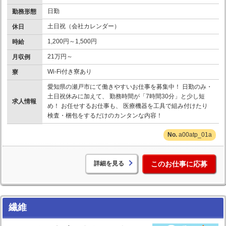
日勤
勤務形態
土日祝（会社カレンダー）
休日
1,200円～1,500円
時給
21万円～
月収例
Wi-Fi付き寮あり
寮
愛知県の瀬戸市にて働きやすいお仕事を募集中！ 日勤のみ・
土日祝休みに加えて、 勤務時間が「7時間30分」と少し短
求人情報
め！ お任せするお仕事も、 医療機器を工具で組み付けたり
検査・梱包をするだけのカンタンな内容！
a00atp_01a
詳細を見る
このお仕事に応募
繊維