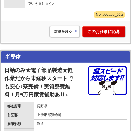
でいきましょう♪
a00abo_01a
詳細を見る
このお仕事に応募
半導体
日勤のみ★電子部品製造★軽
作業だから未経験スタートで
も安心♪寮完備！実質寮費無
料！月5万円家賃補助あり♪
都道府県
長野県
上伊那郡箕輪町
市区郡
派遣
雇用形態