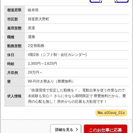
都道府県
岐阜県
揖斐郡大野町
市区郡
派遣
雇用形態
運搬
職種
2交替勤務
勤務形態
4勤2休（シフト制・会社カレンダー)
休日
1,300円～1,625円
時給
28万円～
月収例
Wi-Fi付き寮あり（寮費無料）
寮
「快適環境で安定した勤務を！」 電動台車を使う作業なので
未経験も安心！ さらに今なら期間限定で 寮費無料だから、費
求人情報
用の心配も無し！ 県外からの応募も大歓迎です！
a00avq_01a
詳細を見る
このお仕事に応募