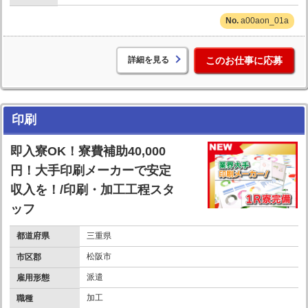
a00aon_01a
詳細を見る
このお仕事に応募
印刷
即入寮OK！寮費補助40,000
円！大手印刷メーカーで安定
収入を！/印刷・加工工程スタ
ッフ
都道府県
三重県
松阪市
市区郡
派遣
雇用形態
加工
職種