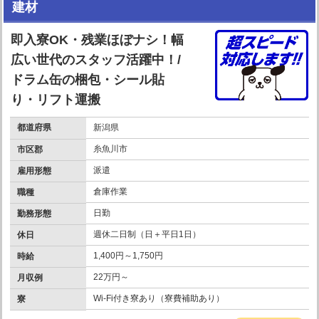
建材
即入寮OK・残業ほぼナシ！幅
広い世代のスタッフ活躍中！/
ドラム缶の梱包・シール貼
り・リフト運搬
都道府県
新潟県
糸魚川市
市区郡
派遣
雇用形態
倉庫作業
職種
日勤
勤務形態
週休二日制（日＋平日1日）
休日
1,400円～1,750円
時給
22万円～
月収例
Wi-Fi付き寮あり（寮費補助あり）
寮