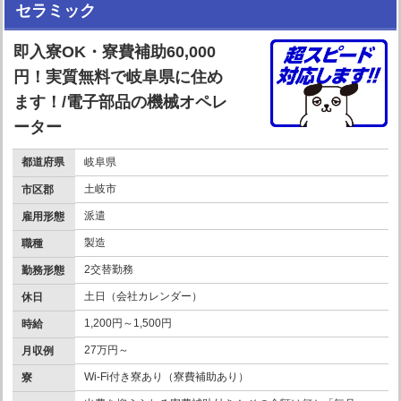
セラミック
即入寮OK・寮費補助60,000
円！実質無料で岐阜県に住め
ます！/電子部品の機械オペレ
ーター
都道府県
岐阜県
土岐市
市区郡
派遣
雇用形態
製造
職種
2交替勤務
勤務形態
土日（会社カレンダー）
休日
1,200円～1,500円
時給
27万円～
月収例
Wi-Fi付き寮あり（寮費補助あり）
寮