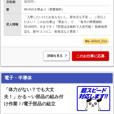
30万円～
月収例
Wi-Fi付き寮あり（寮費無料）
寮
「入寮したいけどお金もないし、新生活も不安...」 ご安心く
ださい！ このお仕事は「寮あり」で、 「毎月の寮費補助
求人情報
50,000円」付きです！ ?実質ほぼ無料で入居可能！ 勤務地周
辺も、駅やコンビニ・飲食店など豊富！
a00art_01a
詳細を見る
このお仕事に応募
電子・半導体
「体力がない？でも大丈
夫！」かる～い部品の組み付
け作業！/電子部品の組立