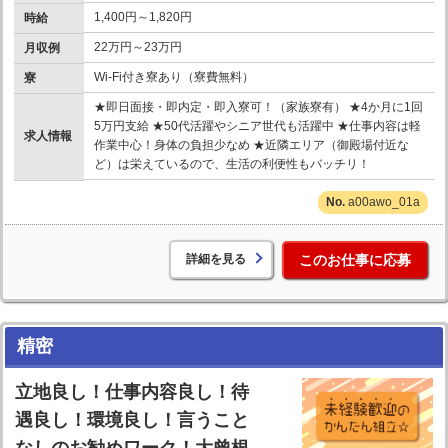
1,400円～1,820円
時給
22万円～23万円
月収例
Wi-Fi付き寮あり（寮費無料）
寮
★即日面接・即内定・即入寮可！（家族寮有） ★4か月に1回
5万円支給 ★50代活躍やシニア世代も活躍中 ★仕事内容は軽
求人情報
作業中心！身体の負担少なめ ★近隣エリア（御殿場付近な
ど）は栄えているので、生活の利便性もバッチリ！
a00awo_01a
詳細を見る
このお仕事に応募
精密
立地良し！仕事内容良し！待
遇良し！環境良し！言うこと