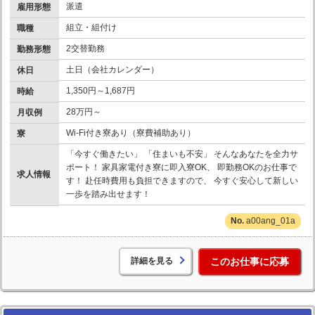
派遣
雇用形態
組立・組付け
職種
2交替勤務
勤務形態
土日（会社カレンダー）
休日
1,350円～1,687円
時給
28万円～
月収例
Wi-Fi付き寮あり（寮費補助あり）
寮
「今すぐ働きたい」 「住まいも不安」 そんなあなたを全力サ
ポート！ 家具家電付き寮に即入寮OK、 即勤務OKのお仕事で
求人情報
す！ 赴任時費用も負担できますので、 今すぐ安心して新しい
一歩を踏み出せます！
a00ang_01a
詳細を見る
このお仕事に応募