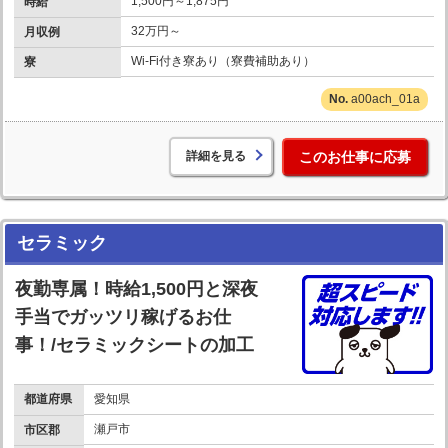
1,500円～1,875円
時給
32万円～
月収例
Wi-Fi付き寮あり（寮費補助あり）
寮
a00ach_01a
詳細を見る
このお仕事に応募
セラミック
夜勤専属！時給1,500円と深夜
手当でガッツリ稼げるお仕
事！/セラミックシートの加工
都道府県
愛知県
瀬戸市
市区郡