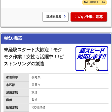
a00all_01a
詳細を見る
このお仕事に応募
輸送機器
未経験スタート大歓迎！モク
モク作業！女性も活躍中！/ピ
ストンリングの製造
都道府県
長野県
岡谷市
市区郡
派遣
雇用形態
製造
職種
2交替勤務
勤務形態