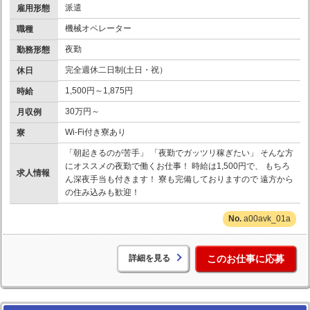
派遣
雇用形態
機械オペレーター
職種
夜勤
勤務形態
完全週休二日制(土日・祝）
休日
1,500円～1,875円
時給
30万円～
月収例
Wi-Fi付き寮あり
寮
「朝起きるのが苦手」 「夜勤でガッツリ稼ぎたい」 そんな方
にオススメの夜勤で働くお仕事！ 時給は1,500円で、 もちろ
求人情報
ん深夜手当も付きます！ 寮も完備しておりますので 遠方から
の住み込みも歓迎！
a00avk_01a
詳細を見る
このお仕事に応募