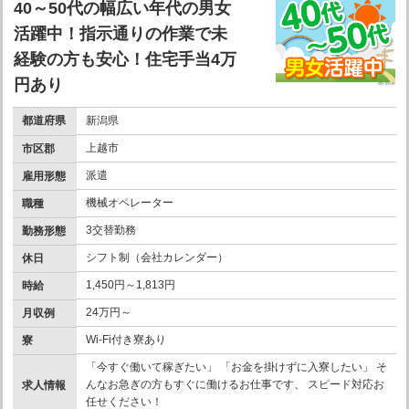
40～50代の幅広い年代の男女
活躍中！指示通りの作業で未
経験の方も安心！住宅手当4万
円あり
都道府県
新潟県
上越市
市区郡
派遣
雇用形態
機械オペレーター
職種
3交替勤務
勤務形態
シフト制（会社カレンダー）
休日
1,450円～1,813円
時給
24万円～
月収例
Wi-Fi付き寮あり
寮
「今すぐ働いて稼ぎたい」 「お金を掛けずに入寮したい」 そ
んなお急ぎの方もすぐに働けるお仕事です、 スピード対応お
求人情報
任せください！