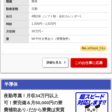
製造
職種
日勤
勤務形態
4勤2休（シフト制・会社カレンダー)
休日
1,300円～1,625円
時給
30万円～
月収例
Wi-Fi付き寮あり（寮費無料）
寮
a00apd_01a
詳細を見る
このお仕事に応募
半導体
夜勤専属！月収34万円以上
可！寮完備＆月50,000円の寮
費補助あり♪だから寮費は実質