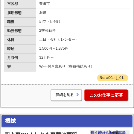
豊田市
市区郡
派遣
雇用形態
組立・組付け
職種
2交替勤務
勤務形態
土日（会社カレンダー）
休日
1,500円～1,875円
時給
32万円～
月収例
Wi-Fi付き寮あり（寮費補助あり）
寮
a00acj_01a
詳細を見る
このお仕事に応募
機械