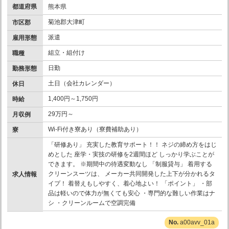
都道府県
熊本県
菊池郡大津町
市区郡
派遣
雇用形態
組立・組付け
職種
日勤
勤務形態
土日（会社カレンダー）
休日
1,400円～1,750円
時給
29万円～
月収例
Wi-Fi付き寮あり（寮費補助あり）
寮
「研修あり」 充実した教育サポート！！ ネジの締め方をはじ
めとした 座学・実技の研修を2週間ほど しっかり学ぶことが
できます。 ※期間中の待遇変動なし 「制服貸与」 着用する
クリーンスーツは、 メーカー共同開発した上下が分かれるタ
求人情報
イプ！ 着替えもしやすく、着心地よい！ 「ポイント」 ・部
品は軽いので体力が無くても安心 ・専門的な難しい作業はナ
シ ・クリーンルームで空調完備
a00avv_01a