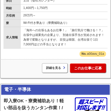
土日（会社カレンダー）
休日
1,400円～1,750円
時給
29万円～
月収例
Wi-Fi付き寮あり（寮費補助あり）
寮
「海外への出張もあるお仕事！」 「旅行気分で働ける！？」
出張中は就業先の企業より、 別途出張手当が支給されます！
求人情報
為替で変動となりますが、 目安は韓国、台湾出張で 1日
7,000円ほどの手当となります！
a00avu_01a
詳細を見る
このお仕事に応募
電子・半導体
即入寮OK・寮費補助あり！軽
い部品を扱うカンタン作業！/