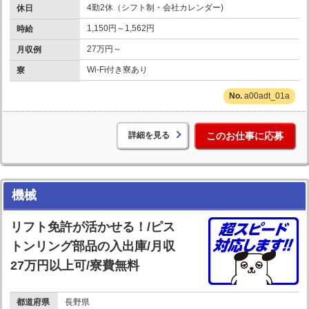
4勤2休（シフト制・会社カレンダー)
休日
1,150円～1,562円
時給
27万円～
月収例
Wi-Fi付き寮あり
寮
a00adt_01a
詳細を見る
このお仕事に応募
機械
リフト免許が活かせる！/ピス
トンリング部品の入出庫/月収
27万円以上可/寮費無料
都道府県
長野県