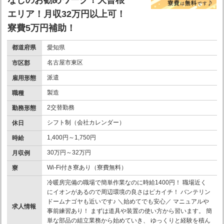
なしのお勧めワーク！大曾根
エリア！月収32万円以上可！
寮費5万円補助！
都道府県
愛知県
名古屋市東区
市区郡
派遣
雇用形態
製造
職種
2交替勤務
勤務形態
シフト制（会社カレンダー）
休日
1,400円～1,750円
時給
30万円～32万円
月収例
Wi-Fi付き寮あり（寮費無料）
寮
冷暖房完備の職場で簡単作業なのに時給1400円！ 職場近く
にイオンがあるので周辺環境の良さはピカイチ！ バンテリン
ドームナゴヤも近いです♪ ＼始めてでも安心／ マニュアルや
求人情報
事前練習あり！ まずは道具や装置の使い方から習います。 簡
単な部品の組立業務から始めていき、 ゆっくりと経験を積ん