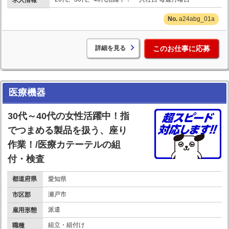
a24abg_01a
詳細を見る
このお仕事に応募
医療機器
30代～40代の女性活躍中！指
でつまめる製品を扱う、座り
作業！/医療カテーテルの組
付・検査
都道府県
愛知県
瀬戸市
市区郡
派遣
雇用形態
組立・組付け
職種