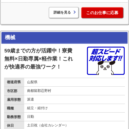
詳細を見る
このお仕事に応募
機械
59歳までの方が活躍中！寮費
無料×日勤専属×軽作業！これ
が快適界の最強ワーク！
都道府県
山梨県
南都留郡忍野村
市区郡
派遣
雇用形態
組立・組付け
職種
日勤
勤務形態
土日祝（会社カレンダー）
休日