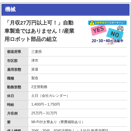
機械
「月収27万円以上可！」自動
車製造ではありません！/産業
用ロボット部品の組立
都道府県
三重県
津市
市区郡
派遣
雇用形態
製造
職種
2交替勤務
勤務形態
土日（会社カレンダー）
休日
1,400円～1,750円
時給
25万円～31万円
月収例
Wi-Fi付き寮あり（寮費補助あり）
寮
20代、30代、40代活躍中！ ・入社日 毎週月曜日
求人情報