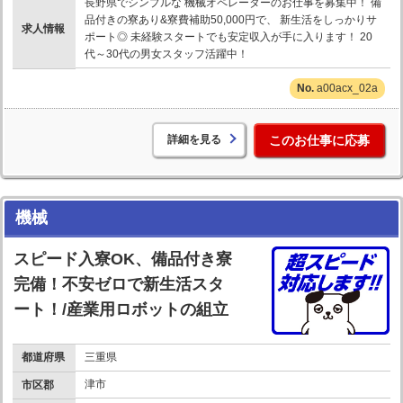
長野県でシンプルな 機械オペレーターのお仕事を募集中！ 備
品付きの寮あり&寮費補助50,000円で、 新生活をしっかりサ
求人情報
ポート◎ 未経験スタートでも安定収入が手に入ります！ 20
代～30代の男女スタッフ活躍中！
a00acx_02a
詳細を見る
このお仕事に応募
機械
スピード入寮OK、備品付き寮
完備！不安ゼロで新生活スタ
ート！/産業用ロボットの組立
都道府県
三重県
津市
市区郡