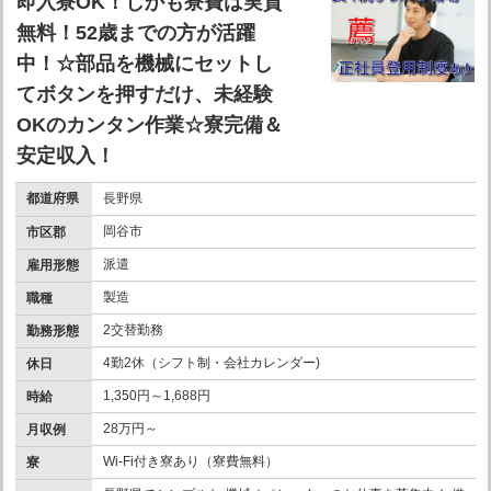
即入寮OK！しかも寮費は実質
無料！52歳までの方が活躍
中！☆部品を機械にセットし
てボタンを押すだけ、未経験
OKのカンタン作業☆寮完備＆
安定収入！
都道府県
長野県
岡谷市
市区郡
派遣
雇用形態
製造
職種
2交替勤務
勤務形態
4勤2休（シフト制・会社カレンダー)
休日
1,350円～1,688円
時給
28万円～
月収例
Wi-Fi付き寮あり（寮費無料）
寮