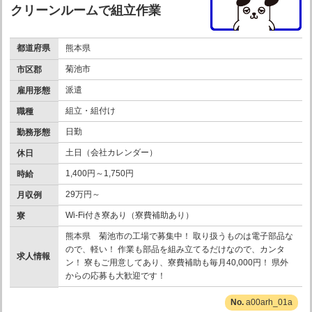
クリーンルームで組立作業
都道府県
熊本県
菊池市
市区郡
派遣
雇用形態
組立・組付け
職種
日勤
勤務形態
土日（会社カレンダー）
休日
1,400円～1,750円
時給
29万円～
月収例
Wi-Fi付き寮あり（寮費補助あり）
寮
熊本県 菊池市の工場で募集中！ 取り扱うものは電子部品な
ので、軽い！ 作業も部品を組み立てるだけなので、カンタ
求人情報
ン！ 寮もご用意してあり、寮費補助も毎月40,000円！ 県外
からの応募も大歓迎です！
a00arh_01a