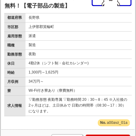
無料！【電子部品の製造】
都道府県
長野県
上伊那郡箕輪町
市区郡
派遣
雇用形態
製造
職種
夜勤
勤務形態
4勤2休（シフト制・会社カレンダー)
休日
1,300円～1,625円
時給
34万円～
月収例
Wi-Fi付き寮あり（寮費無料）
寮
▽勤務形態 夜勤専属 ▽勤務時間 20：30～8：45 ※入社後の
2ヶ月ほどは、土日休みで 日勤の時間帯（08:30～17：30）
求人情報
になります。
a00avz_01a