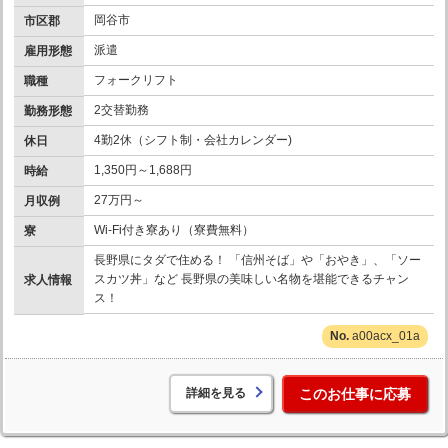
岡谷市
市区郡
派遣
雇用形態
フォークリフト
職種
2交替勤務
勤務形態
4勤2休（シフト制・会社カレンダー)
休日
1,350円～1,688円
時給
27万円～
月収例
Wi-Fi付き寮あり（寮費無料）
寮
長野県にタダで住める！ 「信州そば」や「おやき」、「ソー
スカツ丼」など 長野県の美味しい名物を堪能できるチャン
求人情報
ス！
a00acx_01a
詳細を見る
このお仕事に応募