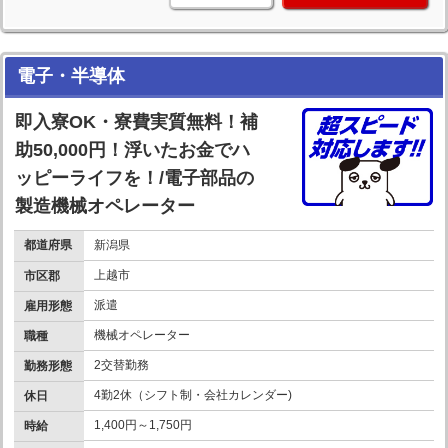
電子・半導体
即入寮OK・寮費実質無料！補
助50,000円！浮いたお金でハ
ッピーライフを！/電子部品の
製造機械オペレーター
都道府県
新潟県
上越市
市区郡
派遣
雇用形態
機械オペレーター
職種
2交替勤務
勤務形態
4勤2休（シフト制・会社カレンダー)
休日
1,400円～1,750円
時給