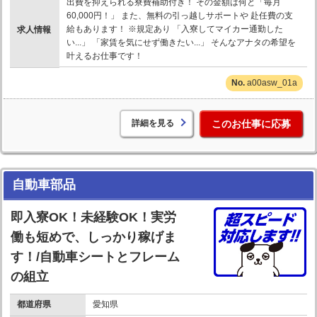
出費を抑えられる寮費補助付き！ その金額は何と「毎月
60,000円！」 また、無料の引っ越しサポートや 赴任費の支
給もあります！ ※規定あり 「入寮してマイカー通勤した
求人情報
い...」 「家賃を気にせず働きたい...」 そんなアナタの希望を
叶えるお仕事です！
a00asw_01a
詳細を見る
このお仕事に応募
自動車部品
即入寮OK！未経験OK！実労
働も短めで、しっかり稼げま
す！/自動車シートとフレーム
の組立
都道府県
愛知県