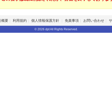
社概要
利用規約
個人情報保護方針
免責事項
お問い合わせ
© 2026 dpt All Rights Reserved.