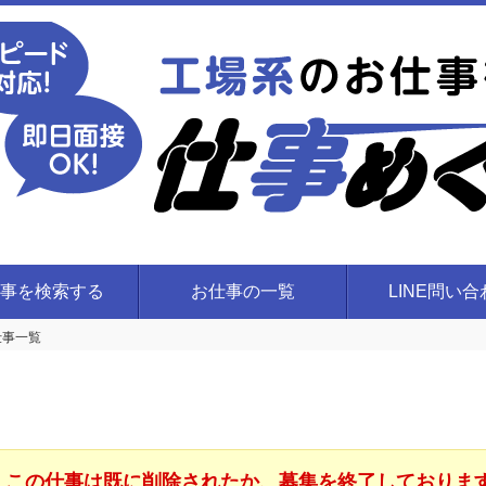
事を検索する
お仕事の一覧
LINE問い
仕事一覧
この仕事は既に削除されたか、募集を終了しておりま