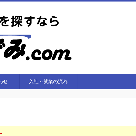
合わせ
入社～就業の流れ
す。