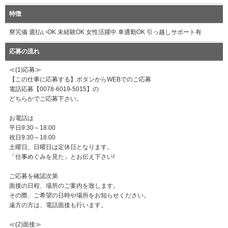
特徴
寮完備 週払いOK 未経験OK 女性活躍中 車通勤OK 引っ越しサポート有
応募の流れ
≪(1)応募≫
【この仕事に応募する】ボタンからWEBでのご応募
電話応募【0078-6019-5015】の
どちらかでご応募下さい。
お電話は
平日9:30～18:00
祝日9:30～18:00
土曜日、日曜日は定休日となります。
「仕事めぐみを見た」とお伝え下さい!
ご応募を確認次第
面接の日程、場所のご案内を致します。
その際、ご希望の日時や場所をお知らせください。
遠方の方は、電話面接も行います。
≪(2)面接≫