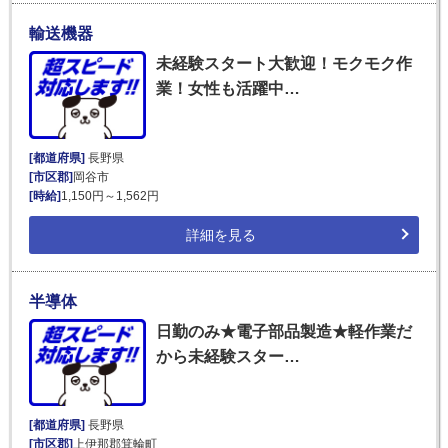
輸送機器
未経験スタート大歓迎！モクモク作
業！女性も活躍中…
[都道府県]
長野県
[市区郡]
岡谷市
[時給]
1,150円～1,562円
詳細を見る
半導体
日勤のみ★電子部品製造★軽作業だ
から未経験スター…
[都道府県]
長野県
[市区郡]
上伊那郡箕輪町