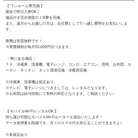
【 ワンルーム寮完備 】
最短で即日入寮OK！
備品付き完全個室の１R寮を完備。
また、遠方からお越しの方は、赴任費として引っ越し費用をお支払いしま
す。
寮費は実質無料です！
※寮費補助が毎月50,000円分つきます。
〈 寮にある備品 〉
ＴＶ、冷蔵庫、洗濯機、電子レンジ、コンロ、エアコン、照明、お布団、カ
ーテン、キッチン、ネット環境完備、冷暖房完備
※冷蔵庫、洗濯機は規定あり。
※テレビ、電子レンジにつきましては、レンタルとなります。
※お布団は給与控除にて有料の対応となります。ご相談ください。
【 モバイルWi-FiレンタルOK 】
持ち運び可能なモバイルWi-Fiルーターを貸出いたします！
データ使用量を削減でき、月々のスマホ代を抑えることができますよ♪
※各規定あり