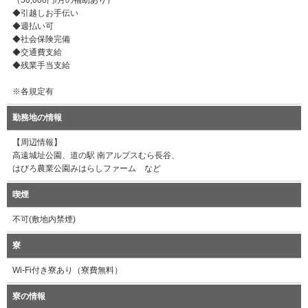
（50,000円/月の補助あり）
◆引越しお手伝い
◆週払い可
◆社会保険完備
◆交通費支給
◆残業手当支給
※各規定有
勤務地の情報
【周辺情報】
高遠城址公園、道の駅 南アルプスむら長谷、
はびろ農業公園みはらしファーム など
喫煙
不可(敷地内禁煙)
寮
Wi-Fi付き寮あり（寮費無料）
寮の情報