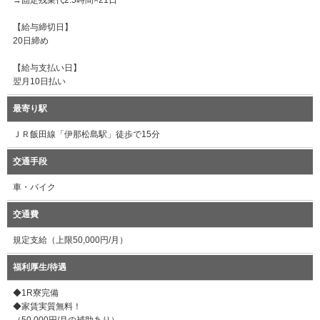
→固定残業代2.5時間×21日
【給与締切日】
20日締め
【給与支払い日】
翌月10日払い
最寄り駅
ＪＲ飯田線「伊那松島駅」徒歩で15分
交通手段
車・バイク
交通費
規定支給（上限50,000円/月）
福利厚生/待遇
◆1R寮完備
◆家賃実質無料！