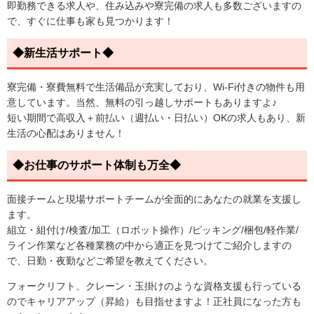
即勤務できる求人や、住み込みや寮完備の求人も多数ございますの
で、すぐに仕事も家も見つかります！
◆新生活サポート◆
寮完備・寮費無料で生活備品が充実しており、Wi-Fi付きの物件も用
意しています。当然、無料の引っ越しサポートもありますよ♪
短い期間で高収入＋前払い（週払い・日払い）OKの求人もあり、新
生活の心配はありません！
◆お仕事のサポート体制も万全◆
面接チームと現場サポートチームが全面的にあなたの就業を支援し
ます。
組立・組付け/検査/加工（ロボット操作）/ピッキング/梱包/軽作業/
ライン作業など各種業務の中から適正を見つけてご紹介しますの
で、日勤・夜勤などご希望を教えてください。
フォークリフト、クレーン・玉掛けのような資格支援も行っている
のでキャリアアップ（昇給）も目指せますよ！正社員になった方も