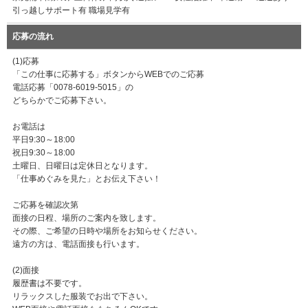
引っ越しサポート有 職場見学有
応募の流れ
(1)応募
「この仕事に応募する」ボタンからWEBでのご応募
電話応募「0078-6019-5015」の
どちらかでご応募下さい。
お電話は
平日9:30～18:00
祝日9:30～18:00
土曜日、日曜日は定休日となります。
「仕事めぐみを見た」とお伝え下さい！
ご応募を確認次第
面接の日程、場所のご案内を致します。
その際、ご希望の日時や場所をお知らせください。
遠方の方は、電話面接も行います。
(2)面接
履歴書は不要です。
リラックスした服装でお出で下さい。