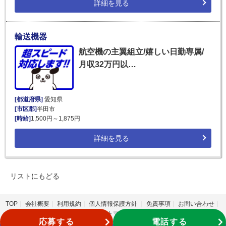
詳細を見る
輸送機器
航空機の主翼組立/嬉しい日勤専属/
月収32万円以…
[都道府県]
愛知県
[市区郡]
半田市
[時給]
1,500円～1,875円
詳細を見る
リストにもどる
TOP
会社概要
利用規約
個人情報保護方針
免責事項
お問い合わせ
サイトマップ
応募する
電話する