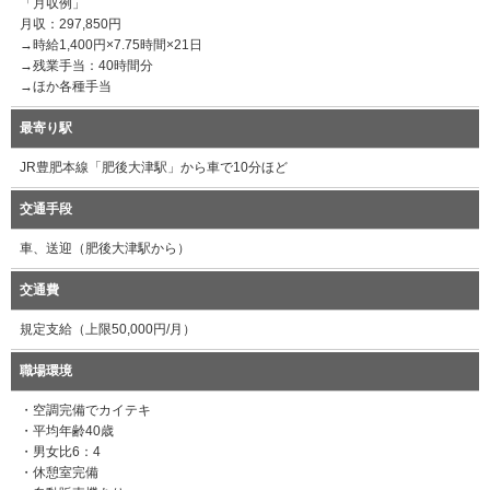
「月収例」
月収：297,850円
→時給1,400円×7.75時間×21日
→残業手当：40時間分
→ほか各種手当
最寄り駅
JR豊肥本線「肥後大津駅」から車で10分ほど
交通手段
車、送迎（肥後大津駅から）
交通費
規定支給（上限50,000円/月）
職場環境
・空調完備でカイテキ
・平均年齢40歳
・男女比6：4
・休憩室完備