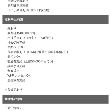
・自動販売機あり
・無料駐車場完備
・仕出し弁当あり(1食500円程度)
福利厚生/待遇
・寮あり
・寮費補助40,000円/月
・出張手当あり（目安：7,000円/日）
・社会保険完備
・年間休日105日
・長期休暇あり（GW6日/夏季5日/年末年始7日）
・週払いOK
・交通費支給（上限50,000円まで/月）
・残業手当支給
・制服貸与
・Wi-FiレンタルOK
・赴任旅費支給
※各規定あり
勤務地の情報
「周辺情報」