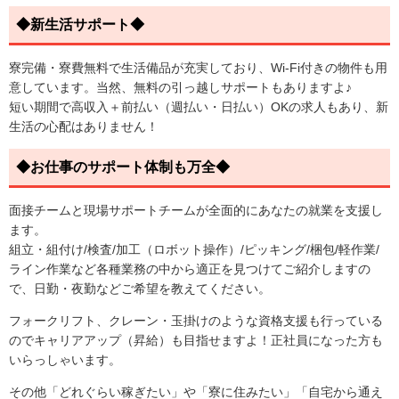
◆新生活サポート◆
寮完備・寮費無料で生活備品が充実しており、Wi-Fi付きの物件も用
意しています。当然、無料の引っ越しサポートもありますよ♪
短い期間で高収入＋前払い（週払い・日払い）OKの求人もあり、新
生活の心配はありません！
◆お仕事のサポート体制も万全◆
面接チームと現場サポートチームが全面的にあなたの就業を支援し
ます。
組立・組付け/検査/加工（ロボット操作）/ピッキング/梱包/軽作業/
ライン作業など各種業務の中から適正を見つけてご紹介しますの
で、日勤・夜勤などご希望を教えてください。
フォークリフト、クレーン・玉掛けのような資格支援も行っている
のでキャリアアップ（昇給）も目指せますよ！正社員になった方も
いらっしゃいます。
その他「どれぐらい稼ぎたい」や「寮に住みたい」「自宅から通え