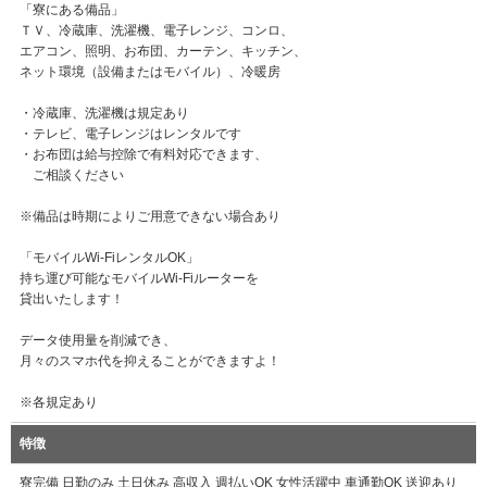
「寮にある備品」
ＴＶ、冷蔵庫、洗濯機、電子レンジ、コンロ、
エアコン、照明、お布団、カーテン、キッチン、
ネット環境（設備またはモバイル）、冷暖房
・冷蔵庫、洗濯機は規定あり
・テレビ、電子レンジはレンタルです
・お布団は給与控除で有料対応できます、
ご相談ください
※備品は時期によりご用意できない場合あり
「モバイルWi-FiレンタルOK」
持ち運び可能なモバイルWi-Fiルーターを
貸出いたします！
データ使用量を削減でき、
月々のスマホ代を抑えることができますよ！
※各規定あり
特徴
寮完備 日勤のみ 土日休み 高収入 週払いOK 女性活躍中 車通勤OK 送迎あり