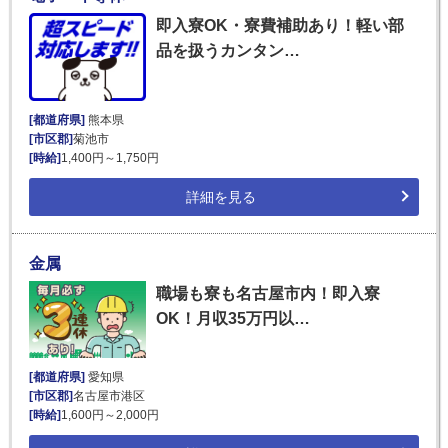
即入寮OK・寮費補助あり！軽い部
品を扱うカンタン…
[都道府県]
熊本県
[市区郡]
菊池市
[時給]
1,400円～1,750円
詳細を見る
金属
職場も寮も名古屋市内！即入寮
OK！月収35万円以…
[都道府県]
愛知県
[市区郡]
名古屋市港区
[時給]
1,600円～2,000円