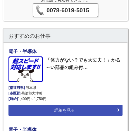
お電話でも応募できます。
0078-6019-5015
おすすめのお仕事
電子・半導体
「体力がない？でも大丈夫！」かる
～い部品の組み付…
[都道府県]
熊本県
[市区郡]
菊池郡大津町
[時給]
1,400円～1,750円
詳細を見る
電子・半導体