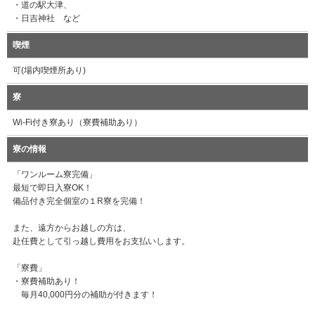
・道の駅大津、
・日吉神社 など
喫煙
可(場内喫煙所あり)
寮
Wi-Fi付き寮あり（寮費補助あり）
寮の情報
「ワンルーム寮完備」
最短で即日入寮OK！
備品付き完全個室の１R寮を完備！
また、遠方からお越しの方は、
赴任費として引っ越し費用をお支払いします。
「寮費」
・寮費補助あり！
毎月40,000円分の補助が付きます！