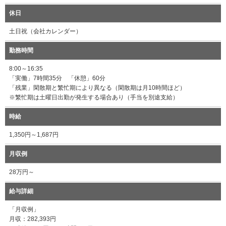
休日
土日祝（会社カレンダー）
勤務時間
8:00～16:35
「実働」7時間35分 「休憩」60分
「残業」閑散期と繁忙期により異なる（閑散期は月10時間ほど）
※繁忙期は土曜日出勤が発生する場合あり（手当を別途支給）
時給
1,350円～1,687円
月収例
28万円～
給与詳細
「月収例」
月収：282,393円