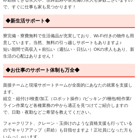
即勤務できる求人や、住み込みや寮完備の求人も多数ございますの
で、すぐに仕事も家も見つかります！
◆新生活サポート◆
寮完備・寮費無料で生活備品が充実しており、Wi-Fi付きの物件も用
意しています。当然、無料の引っ越しサポートもありますよ♪
短い期間で高収入＋前払い（週払い・日払い）OKの求人もあり、新
生活の心配はありません！
◆お仕事のサポート体制も万全◆
面接チームと現場サポートチームが全面的にあなたの就業を支援し
ます。
組立・組付け/検査/加工（ロボット操作）/ピッキング/梱包/軽作業/
ライン作業など各種業務の中から適正を見つけてご紹介しますの
で、日勤・夜勤などご希望を教えてください。
フォークリフト、クレーン・玉掛けのような資格支援も行っている
のでキャリアアップ（昇給）も目指せますよ！正社員になった方も
いらっしゃいます。