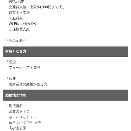
・週払いOK
・交通費支給（上限50,000円まで/月）
・残業手当支給
・制服貸与
・Wi-FiレンタルOK
・赴任旅費支給
※各規定あり
対象となる方
「必須」
・フォークリフト免許
「歓迎」
・倉庫業務の経験がある方
勤務地の情報
～周辺情報～
・武豊のトトロ
・ネコバスとトトロ
・苺舎 いちご狩り直売
・高砂山公園