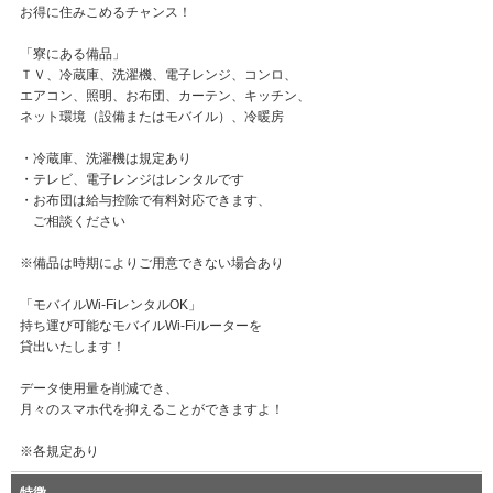
お得に住みこめるチャンス！
「寮にある備品」
ＴＶ、冷蔵庫、洗濯機、電子レンジ、コンロ、
エアコン、照明、お布団、カーテン、キッチン、
ネット環境（設備またはモバイル）、冷暖房
・冷蔵庫、洗濯機は規定あり
・テレビ、電子レンジはレンタルです
・お布団は給与控除で有料対応できます、
ご相談ください
※備品は時期によりご用意できない場合あり
「モバイルWi-FiレンタルOK」
持ち運び可能なモバイルWi-Fiルーターを
貸出いたします！
データ使用量を削減でき、
月々のスマホ代を抑えることができますよ！
※各規定あり