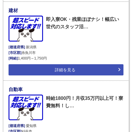
建材
即入寮OK・残業ほぼナシ！幅広い
世代のスタッフ活…
[都道府県]
新潟県
[市区郡]
糸魚川市
[時給]
1,400円～1,750円
詳細を見る
自動車
時給1800円！月収35万円以上可！寮
費無料！し…
[都道府県]
愛知県
[市区郡]
刈谷市