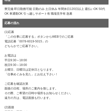
特徴
寮完備 即日勤務可能 日勤のみ 土日休み 年間休日120日以上 週払いOK 50代
OK 車通勤OK 引っ越しサポート有 職場見学有 急募
応募の流れ
(1)応募
「この仕事に応募する」ボタンからWEBでのご応募
電話応募「0078-6019-5015」の
どちらかでご応募下さい。
お電話は
平日9:30～18:00
祝日9:30～18:00
土曜日、日曜日は定休日となります。
「仕事めぐみを見た」とお伝え下さい！
ご応募を確認次第
面接の日程、場所のご案内を致します。
その際、ご希望の日時や場所をお知らせください。
遠方の方は、電話面接も行います。
(2)面接