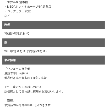
・坂井温泉 湯本館
・MEGAドン・キホーテUNY 武豊店
・ロッヂカフェ 武豊
など
喫煙
可(屋外喫煙所あり)
寮
Wi-Fi付き寮あり（寮費補助あり）
寮の情報
「ワンルーム寮完備」
最短で即日入寮OK！
備品付き完全個室の１R寮を完備！
また、遠方からお越しの方は、
赴任費として引っ越し費用をお支払いします。
「寮費」
寮費補助が毎月30,000円分つきます！