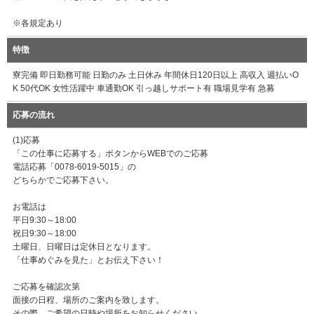
※各規定あり
特徴
寮完備 即日勤務可能 日勤のみ 土日休み 年間休日120日以上 高収入 週払いO
K 50代OK 女性活躍中 車通勤OK 引っ越しサポート有 職場見学有 急募
応募の流れ
(1)応募
「この仕事に応募する」ボタンからWEBでのご応募
電話応募「0078-6019-5015」の
どちらかでご応募下さい。
お電話は
平日9:30～18:00
祝日9:30～18:00
土曜日、日曜日は定休日となります。
「仕事めぐみを見た」とお伝え下さい！
ご応募を確認次第
面接の日程、場所のご案内を致します。
その際、ご希望の日時や場所をお知らせください。