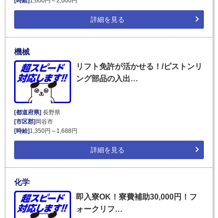
[時給]
1,600円～2,000円
詳細を見る
機械
リフト免許が活かせる！/ピストンリ
ング部品の入出…
[都道府県]
長野県
[市区郡]
岡谷市
[時給]
1,350円～1,688円
詳細を見る
化学
即入寮OK！寮費補助30,000円！フ
ォークリフ…