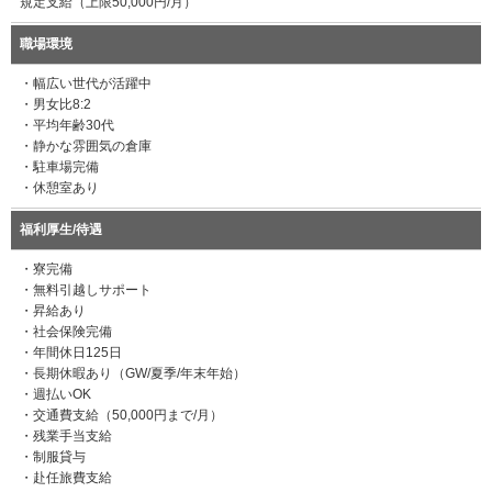
規定支給（上限50,000円/月）
職場環境
・幅広い世代が活躍中
・男女比8:2
・平均年齢30代
・静かな雰囲気の倉庫
・駐車場完備
・休憩室あり
福利厚生/待遇
・寮完備
・無料引越しサポート
・昇給あり
・社会保険完備
・年間休日125日
・長期休暇あり（GW/夏季/年末年始）
・週払いOK
・交通費支給（50,000円まで/月）
・残業手当支給
・制服貸与
・赴任旅費支給