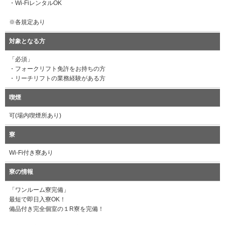
・Wi-FiレンタルOK
※各規定あり
対象となる方
「必須」
・フォークリフト免許をお持ちの方
・リーチリフトの業務経験がある方
喫煙
可(場内喫煙所あり)
寮
Wi-Fi付き寮あり
寮の情報
「ワンルーム寮完備」
最短で即日入寮OK！
備品付き完全個室の１R寮を完備！