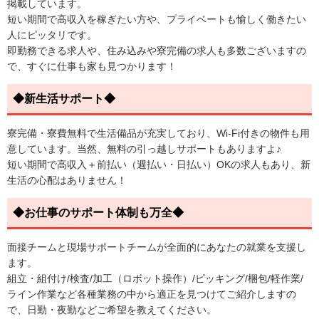
掲載しています。
短い期間で高収入を稼ぎたい方や、プライベートも愉しく働きたい
人にピッタリです。
即勤務できる求人や、住み込みや寮完備の求人も多数ございますの
で、すぐに仕事も家も見つかります！
◆新生活サポート◆
寮完備・寮費無料で生活備品が充実しており、Wi-Fi付きの物件も用
意しています。当然、無料の引っ越しサポートもありますよ♪
短い期間で高収入＋前払い（週払い・日払い）OKの求人もあり、新
生活の心配はありません！
◆お仕事のサポート体制も万全◆
面接チームと現場サポートチームが全面的にあなたの就業を支援し
ます。
組立・組付け/検査/加工（ロボット操作）/ピッキング/梱包/軽作業/
ライン作業など各種業務の中から適正を見つけてご紹介しますの
で、日勤・夜勤などご希望を教えてください。