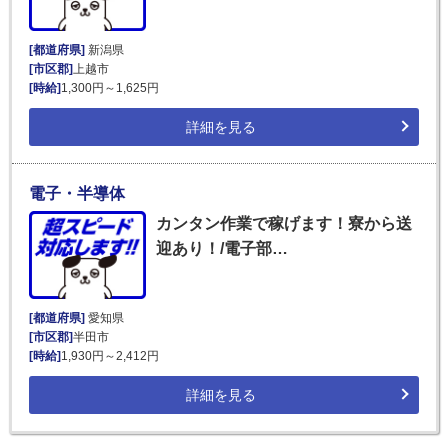
[都道府県]
新潟県
[市区郡]
上越市
[時給]
1,300円～1,625円
詳細を見る
電子・半導体
カンタン作業で稼げます！寮から送
迎あり！/電子部…
[都道府県]
愛知県
[市区郡]
半田市
[時給]
1,930円～2,412円
詳細を見る