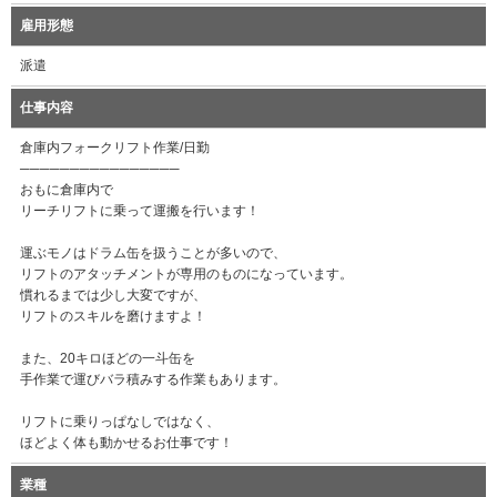
雇用形態
派遣
仕事内容
倉庫内フォークリフト作業/日勤
────────────────
おもに倉庫内で
リーチリフトに乗って運搬を行います！
運ぶモノはドラム缶を扱うことが多いので、
リフトのアタッチメントが専用のものになっています。
慣れるまでは少し大変ですが、
リフトのスキルを磨けますよ！
また、20キロほどの一斗缶を
手作業で運びバラ積みする作業もあります。
リフトに乗りっぱなしではなく、
ほどよく体も動かせるお仕事です！
業種