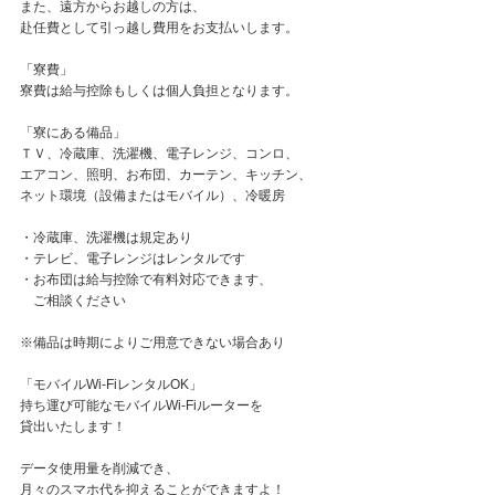
また、遠方からお越しの方は、
赴任費として引っ越し費用をお支払いします。
「寮費」
寮費は給与控除もしくは個人負担となります。
「寮にある備品」
ＴＶ、冷蔵庫、洗濯機、電子レンジ、コンロ、
エアコン、照明、お布団、カーテン、キッチン、
ネット環境（設備またはモバイル）、冷暖房
・冷蔵庫、洗濯機は規定あり
・テレビ、電子レンジはレンタルです
・お布団は給与控除で有料対応できます、
ご相談ください
※備品は時期によりご用意できない場合あり
「モバイルWi-FiレンタルOK」
持ち運び可能なモバイルWi-Fiルーターを
貸出いたします！
データ使用量を削減でき、
月々のスマホ代を抑えることができますよ！