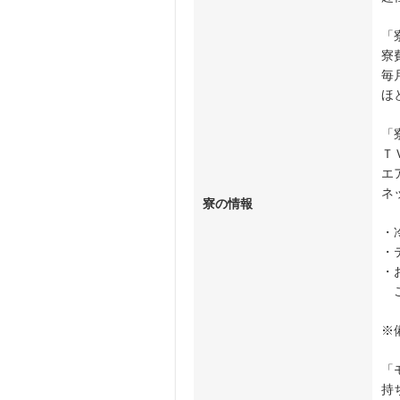
「
寮
毎
ほ
「
Ｔ
エ
ネ
寮の情報
・
・
・
ご
※
「
持