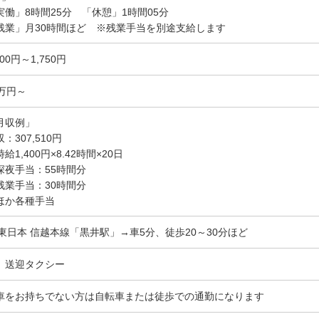
実働」8時間25分 「休憩」1時間05分
残業」月30時間ほど ※残業手当を別途支給します
400円～1,750円
0万円～
月収例」
：307,510円
給1,400円×8.42時間×20日
深夜手当：55時間分
残業手当：30時間分
ほか各種手当
R東日本 信越本線「黒井駅」→車5分、徒歩20～30分ほど
、送迎タクシー
車をお持ちでない方は自転車または徒歩での通勤になります