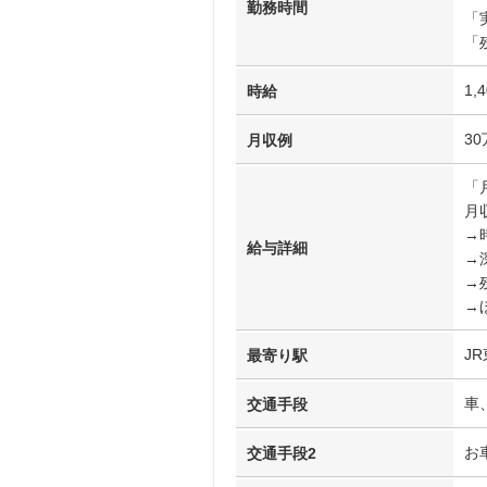
勤務時間
「
「
1,
時給
3
月収例
「
月収
→時
給与詳細
→
→
→
J
最寄り駅
車
交通手段
お
交通手段2