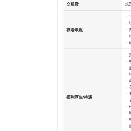
規
交通費
・
・
・
職場環境
・
・
・
・寮
・
・
・
・
・
福利厚生/待遇
・
・
・
・W
・