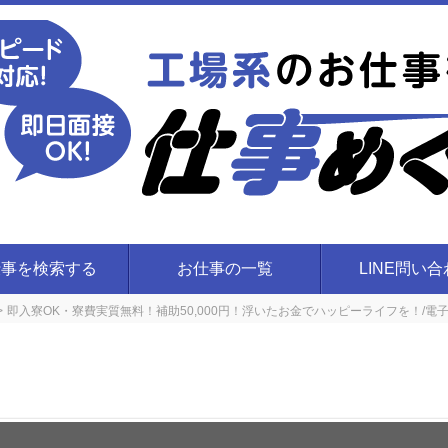
仕事を検索する
お仕事の一覧
LINE問い
即入寮OK・寮費実質無料！補助50,000円！浮いたお金でハッピーライフを！/