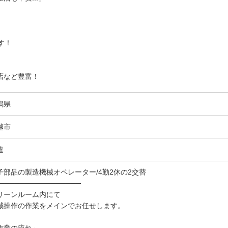
す！
店など豊富！
潟県
越市
遣
子部品の製造機械オペレーター/4勤2休の2交替
────────────────
リーンルーム内にて
械操作の作業をメインでお任せします。