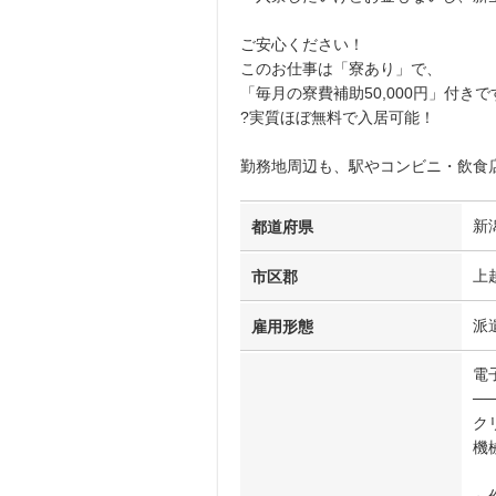
ご安心ください！
このお仕事は「寮あり」で、
「毎月の寮費補助50,000円」付きで
?実質ほぼ無料で入居可能！
勤務地周辺も、駅やコンビニ・飲食
新
都道府県
上
市区郡
派
雇用形態
電
──
ク
機