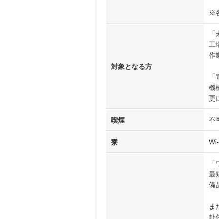
※
「
工
作
対象となる方
「
機
更
不
喫煙
W
寮
「
最
備
ま
赴