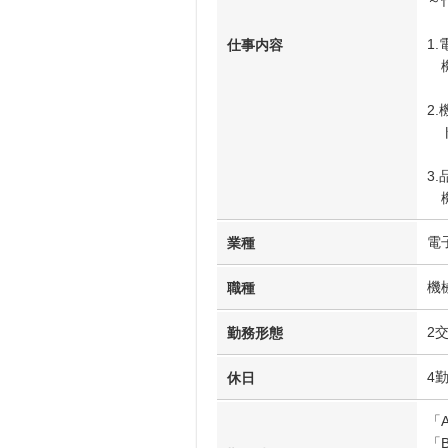
～
1
仕事内容
機
2
ト
3
機
電
業種
機
職種
2
勤務形態
4
休日
「A
「B