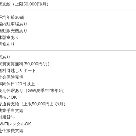
定支給（上限50,000円/月）
平均年齢30歳
場内駐車場あり
自動販売機あり
休憩室あり
研修あり
寮あり
費実質無料(50,000円/月)
無料引越しサポート
社会保険完備
年間休日120日以上
長期休暇あり（GW/夏季/年末年始）
週払いOK
交通費支給（上限50,000円まで/月）
残業手当支給
制服貸与
i-FiレンタルOK
赴任旅費支給