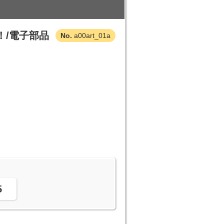
！/電子部品
a00art_01a
。
5