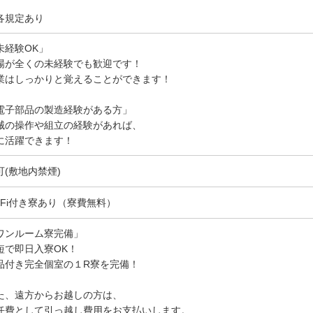
各規定あり
未経験OK」
場が全くの未経験でも歓迎です！
業はしっかりと覚えることができます！
電子部品の製造経験がある方」
械の操作や組立の経験があれば、
に活躍できます！
可(敷地内禁煙)
i-Fi付き寮あり（寮費無料）
ワンルーム寮完備」
短で即日入寮OK！
品付き完全個室の１R寮を完備！
た、遠方からお越しの方は、
任費として引っ越し費用をお支払いします。