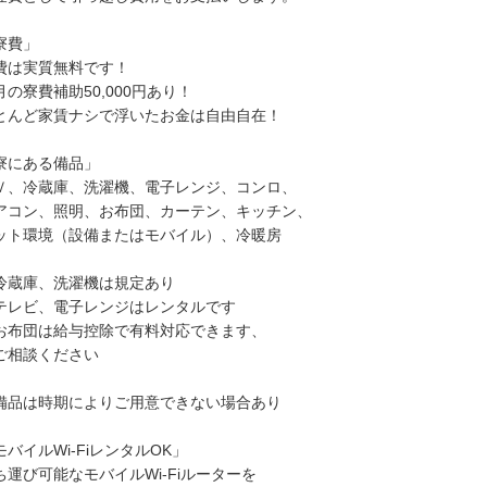
寮費」
費は実質無料です！
月の寮費補助50,000円あり！
とんど家賃ナシで浮いたお金は自由自在！
寮にある備品」
Ｖ、冷蔵庫、洗濯機、電子レンジ、コンロ、
アコン、照明、お布団、カーテン、キッチン、
ット環境（設備またはモバイル）、冷暖房
冷蔵庫、洗濯機は規定あり
テレビ、電子レンジはレンタルです
お布団は給与控除で有料対応できます、
相談ください
備品は時期によりご用意できない場合あり
モバイルWi-FiレンタルOK」
ち運び可能なモバイルWi-Fiルーターを