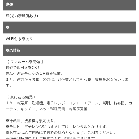
喫煙
可(場内喫煙所あり)
寮
Wi-Fi付き寮あり
寮の情報
【 ワンルーム寮完備 】
最短で即日入寮OK！
備品付き完全個室の１R寮を完備。
また、遠方からお越しの方は、赴任費として引っ越し費用をお支払いしま
す。
〈 寮にある備品 〉
ＴＶ、冷蔵庫、洗濯機、電子レンジ、コンロ、エアコン、照明、お布団、カ
ーテン、キッチン、ネット環境完備、冷暖房完備
※冷蔵庫、洗濯機は規定あり。
※テレビ、電子レンジにつきましては、レンタルとなります。
※お布団は給与控除にて有料の対応となります。ご相談ください。
※備品は時期によりご用意できない場合もございます。