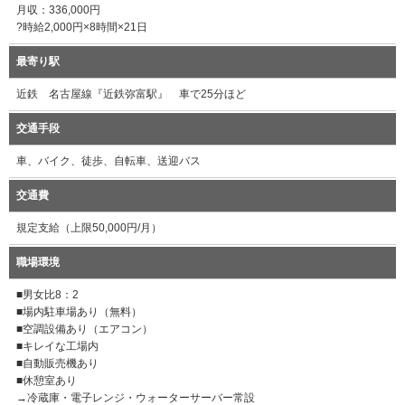
月収：336,000円
?時給2,000円×8時間×21日
最寄り駅
近鉄 名古屋線『近鉄弥富駅』 車で25分ほど
交通手段
車、バイク、徒歩、自転車、送迎バス
交通費
規定支給（上限50,000円/月）
職場環境
■男女比8：2
■場内駐車場あり（無料）
■空調設備あり（エアコン）
■キレイな工場内
■自動販売機あり
■休憩室あり
→冷蔵庫・電子レンジ・ウォーターサーバー常設