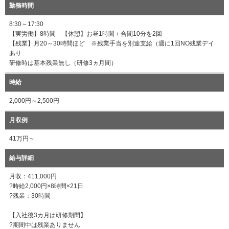
勤務時間
8:30～17:30
【実労働】8時間 【休憩】お昼1時間＋合間10分を2回
【残業】月20～30時間ほど ※残業手当を別途支給（週に1回NO残業デイ
あり
研修時は基本残業無し（研修3ヵ月間）
時給
2,000円～2,500円
月収例
41万円～
給与詳細
月収：411,000円
?時給2,000円×8時間×21日
?残業：30時間
【入社後3カ月は研修期間】
?期間中は残業ありません