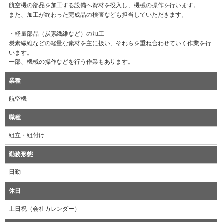
航空機の部品を加工する設備へ資材を投入し、機械の操作を行います。
また、加工が終わった完成品の検査なども担当していただきます。
・軽量部品（炭素繊維など）の加工
炭素繊維などの軽量な素材を主に扱い、それらを重ね合わせていく作業を行
います。
一部、機械の操作などを行う作業もあります。
業種
航空機
職種
組立・組付け
勤務形態
日勤
休日
土日祝（会社カレンダー）