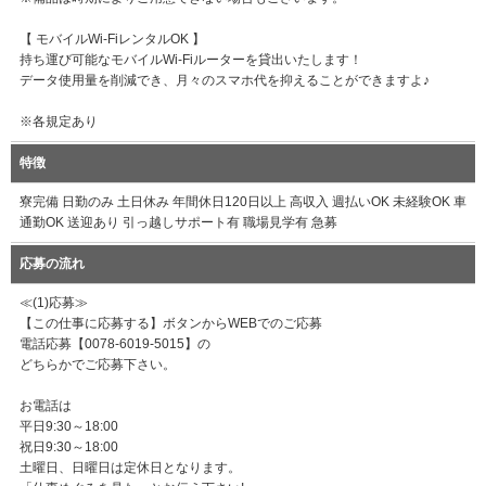
【 モバイルWi-FiレンタルOK 】
持ち運び可能なモバイルWi-Fiルーターを貸出いたします！
データ使用量を削減でき、月々のスマホ代を抑えることができますよ♪
※各規定あり
特徴
寮完備 日勤のみ 土日休み 年間休日120日以上 高収入 週払いOK 未経験OK 車
通勤OK 送迎あり 引っ越しサポート有 職場見学有 急募
応募の流れ
≪(1)応募≫
【この仕事に応募する】ボタンからWEBでのご応募
電話応募【0078-6019-5015】の
どちらかでご応募下さい。
お電話は
平日9:30～18:00
祝日9:30～18:00
土曜日、日曜日は定休日となります。