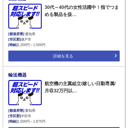
30代～40代の女性活躍中！指でつま
める製品を扱…
[都道府県]
愛知県
[市区郡]
瀬戸市
[時給]
1,200円～1,500円
詳細を見る
輸送機器
航空機の主翼組立/嬉しい日勤専属/
月収32万円以…
[都道府県]
愛知県
[市区郡]
半田市
[時給]
1,500円～1,875円