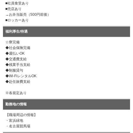
■社員食堂あり
■売店あり
→お弁当販売（500円前後）
■ロッカーあり
福利厚生/待遇
☆寮完備
◆社会保険完備
◆週払いOK
◆交通費支給
◆残業手当支給
◆制服貸与
◆Wi-FiレンタルOK
◆赴任旅費支給
※各規定あり
勤務地の情報
【職場周辺の情報】
・富浜緑地
・名古屋競馬場