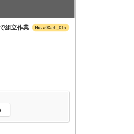
で組立作業
a00arh_01a
。
5