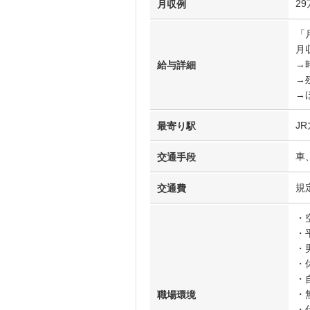
2
月収例
「
月収
→時
給与詳細
→
→
J
最寄り駅
車
交通手段
規
交通費
・
・
・
・
・
・
職場環境
・