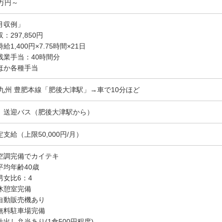
9万円～
月収例」
：297,850円
給1,400円×7.75時間×21日
残業手当：40時間分
ほか各種手当
R九州 豊肥本線「肥後大津駅」→車で10分ほど
、送迎バス（肥後大津駅から）
定支給（上限50,000円/月）
空調完備でカイテキ
平均年齢40歳
男女比6：4
休憩室完備
自動販売機あり
無料駐車場完備
仕出し弁当あり(1食500円程度)