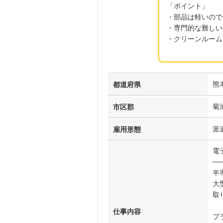
「ポイント」
・部品は軽いので
・専門的な難しい
・クリーンルーム
熊
都道府県
菊
市区郡
派
雇用形態
電
──
半
大
取
仕事内容
プ