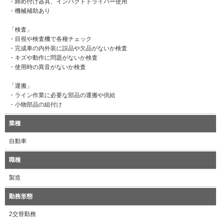
・締め付け器具、インパクトドライバー使用
・機械補助あり
「検査」
・目視や検査機で各種チェック
・完成車の内外装に誤品や欠品がないか検査
・キズや動作に問題がないか検査
・使用時の異音がないか検査
「運搬」
・ライン作業に必要な部品の運搬や供給
・小物部品の組付け
業種
自動車
職種
製造
勤務形態
2交替勤務