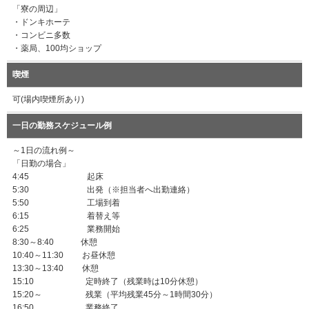
「寮の周辺」
・ドンキホーテ
・コンビニ多数
・薬局、100均ショップ
喫煙
可(場内喫煙所あり)
一日の勤務スケジュール例
～1日の流れ例～
「日勤の場合」
4:45 起床
5:30 出発（※担当者へ出勤連絡）
5:50 工場到着
6:15 着替え等
6:25 業務開始
8:30～8:40 休憩
10:40～11:30 お昼休憩
13:30～13:40 休憩
15:10 定時終了（残業時は10分休憩）
15:20～ 残業（平均残業45分～1時間30分）
16:50 業務終了