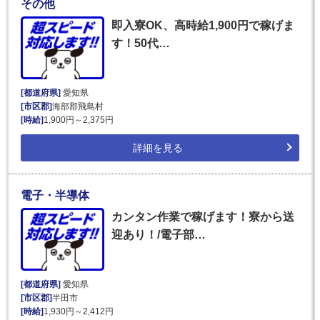
その他
即入寮OK、高時給1,900円で稼げま
す！50代…
[都道府県]
愛知県
[市区郡]
海部郡飛島村
[時給]
1,900円～2,375円
詳細を見る
電子・半導体
カンタン作業で稼げます！寮から送
迎あり！/電子部…
[都道府県]
愛知県
[市区郡]
半田市
[時給]
1,930円～2,412円