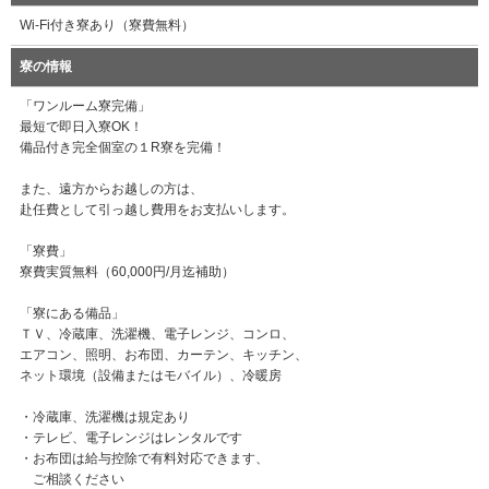
Wi-Fi付き寮あり（寮費無料）
寮の情報
「ワンルーム寮完備」
最短で即日入寮OK！
備品付き完全個室の１R寮を完備！
また、遠方からお越しの方は、
赴任費として引っ越し費用をお支払いします。
「寮費」
寮費実質無料（60,000円/月迄補助）
「寮にある備品」
ＴＶ、冷蔵庫、洗濯機、電子レンジ、コンロ、
エアコン、照明、お布団、カーテン、キッチン、
ネット環境（設備またはモバイル）、冷暖房
・冷蔵庫、洗濯機は規定あり
・テレビ、電子レンジはレンタルです
・お布団は給与控除で有料対応できます、
ご相談ください