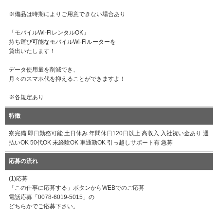
※備品は時期によりご用意できない場合あり
「モバイルWi-FiレンタルOK」
持ち運び可能なモバイルWi-Fiルーターを
貸出いたします！
データ使用量を削減でき、
月々のスマホ代を抑えることができますよ！
※各規定あり
特徴
寮完備 即日勤務可能 土日休み 年間休日120日以上 高収入 入社祝い金あり 週
払いOK 50代OK 未経験OK 車通勤OK 引っ越しサポート有 急募
応募の流れ
(1)応募
「この仕事に応募する」ボタンからWEBでのご応募
電話応募「0078-6019-5015」の
どちらかでご応募下さい。