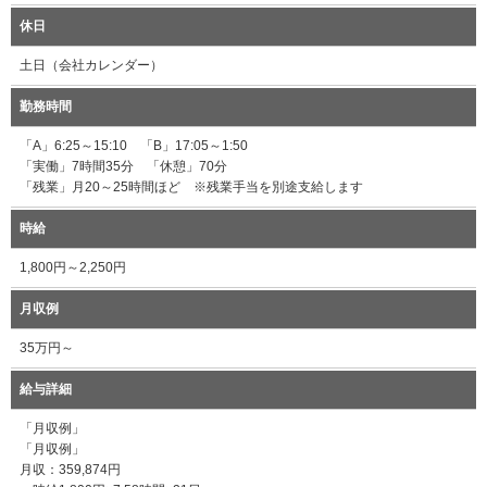
休日
土日（会社カレンダー）
勤務時間
「A」6:25～15:10 「B」17:05～1:50
「実働」7時間35分 「休憩」70分
「残業」月20～25時間ほど ※残業手当を別途支給します
時給
1,800円～2,250円
月収例
35万円～
給与詳細
「月収例」
「月収例」
月収：359,874円