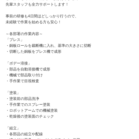
先輩スタッフも全力サポートします！
事前の研修も4日間ほどしっかり行うので、
未経験で作業を始める方も安心！
～各部署の作業内容～
「プレス」
・銅板ロールを裁断機に入れ、基準の大きさに切断
・切断した銅板をプレス機で成形
「ボデー溶接」
・部品を自動溶接機で成形
・機械で部品取り付け
・手作業で目視検査
「塗装」
・塗装前の部品洗浄
・手作業でのスプレー塗装
・ロボットアームでの機械塗装
・乾燥後の塗装面のチェック
「組立」
・各部品の組立や配線