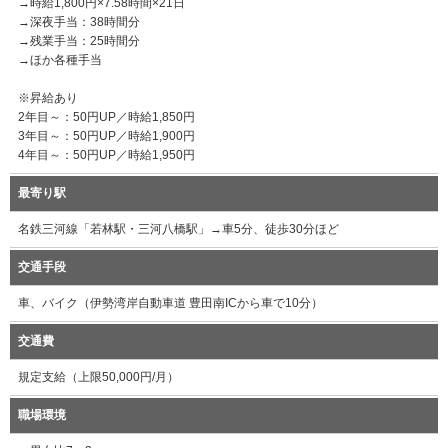
→時給1,800円×7.58時間×21日
→深夜手当：38時間分
→残業手当：25時間分
→ほか各種手当
※昇給あり
2年目～：50円UP／時給1,850円
3年目～：50円UP／時給1,900円
4年目～：50円UP／時給1,950円
最寄り駅
名鉄三河線「若林駅・三河八橋駅」→車5分、徒歩30分ほど
交通手段
車、バイク（伊勢湾岸自動車道 豊田南ICから車で10分）
交通費
規定支給（上限50,000円/月）
職場環境