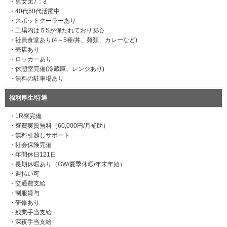
・男女比7：3
・40代50代活躍中
・スポットクーラーあり
・工場内は５Sが保たれており安心
・社員食堂あり(4～5種/丼、麺類、カレーなど)
・売店あり
・ロッカーあり
・休憩室完備(冷蔵庫、レンジあり)
・無料の駐車場あり
福利厚生/待遇
・1R寮完備
・寮費実質無料（60,000円/月補助）
・無料引越しサポート
・社会保険完備
・年間休日121日
・長期休暇あり（GW/夏季休暇/年末年始）
・週払い可
・交通費支給
・制服貸与
・研修あり
・残業手当支給
・深夜手当支給