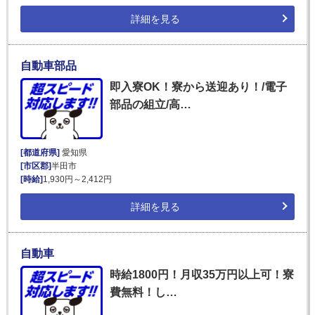
詳細を見る
自動車部品
即入寮OK！寮から送迎あり！/電子
部品の組立/高…
[都道府県]
愛知県
[市区郡]
半田市
[時給]
1,930円～2,412円
詳細を見る
自動車
時給1800円！月収35万円以上可！寮
費無料！し…