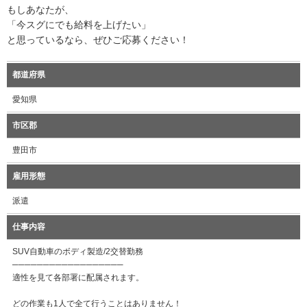
もしあなたが、
「今スグにでも給料を上げたい」
と思っているなら、ぜひご応募ください！
都道府県
愛知県
市区郡
豊田市
雇用形態
派遣
仕事内容
SUV自動車のボディ製造/2交替勤務
──────────────────
適性を見て各部署に配属されます。
どの作業も1人で全て行うことはありません！