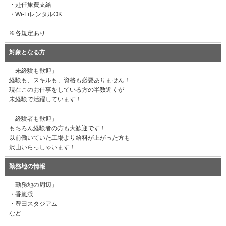
・赴任旅費支給
・Wi-FiレンタルOK
※各規定あり
対象となる方
「未経験も歓迎」
経験も、スキルも、資格も必要ありません！
現在このお仕事をしている方の半数近くが
未経験で活躍しています！
「経験者も歓迎」
もちろん経験者の方も大歓迎です！
以前働いていた工場より給料が上がった方も
沢山いらっしゃいます！
勤務地の情報
「勤務地の周辺」
・香嵐渓
・豊田スタジアム
など