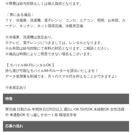
※寮費は給与控除もしくは個人負担となります。
〈 寮にある備品 〉
ＴＶ、冷蔵庫、洗濯機、電子レンジ、コンロ、エアコン、照明、お布団、カ
ーテン、キッチン、ネット環境完備、冷暖房完備
※冷蔵庫、洗濯機は規定あり。
※テレビ、電子レンジにつきましては、レンタルとなります。
※お布団は給与控除にて有料の対応となります。ご相談ください。
※備品は時期によりご用意できない場合もございます。
【 モバイルWi-FiレンタルOK 】
持ち運び可能なモバイルWi-Fiルーターを貸出いたします！
データ使用量を削減でき、月々のスマホ代を抑えることができますよ♪
※各規定あり
特徴
寮完備 日勤のみ 年間休日120日以上 週払いOK 50代OK 未経験OK 女性活躍
中 車通勤OK 引っ越しサポート有 職場見学有
応募の流れ