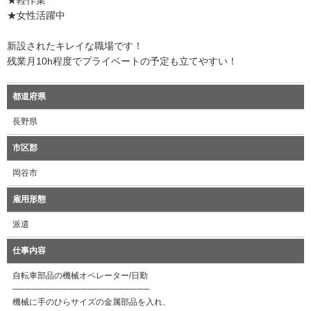
★軽作業
★女性活躍中
新設されたキレイな職場です！
残業月10h程度でプライベートの予定も立てやすい！
都道府県
長野県
市区郡
岡谷市
雇用形態
派遣
仕事内容
自転車部品の機械オペレーター/日勤
──────────────────────
機械に手のひらサイズの金属部品を入れ、