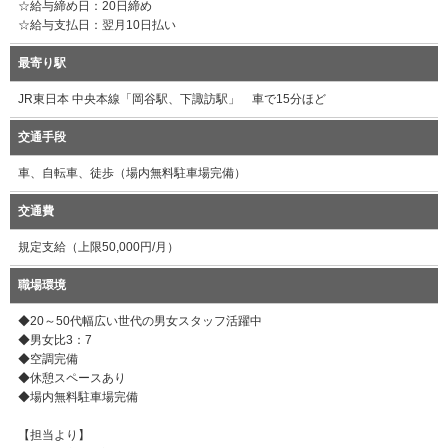
☆給与締め日：20日締め
☆給与支払日：翌月10日払い
最寄り駅
JR東日本 中央本線「岡谷駅、下諏訪駅」 車で15分ほど
交通手段
車、自転車、徒歩（場内無料駐車場完備）
交通費
規定支給（上限50,000円/月）
職場環境
◆20～50代幅広い世代の男女スタッフ活躍中
◆男女比3：7
◆空調完備
◆休憩スペースあり
◆場内無料駐車場完備
【担当より】