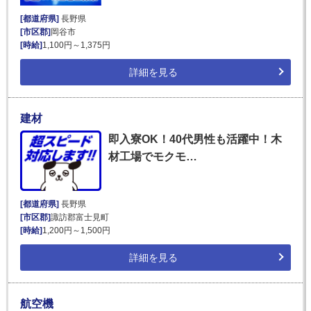
[都道府県]
長野県
[市区郡]
岡谷市
[時給]
1,100円～1,375円
詳細を見る
建材
即入寮OK！40代男性も活躍中！木
材工場でモクモ…
[都道府県]
長野県
[市区郡]
諏訪郡富士見町
[時給]
1,200円～1,500円
詳細を見る
航空機