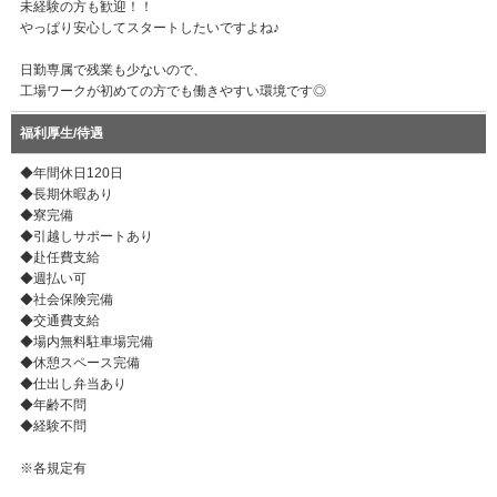
未経験の方も歓迎！！
やっぱり安心してスタートしたいですよね♪
日勤専属で残業も少ないので、
工場ワークが初めての方でも働きやすい環境です◎
福利厚生/待遇
◆年間休日120日
◆長期休暇あり
◆寮完備
◆引越しサポートあり
◆赴任費支給
◆週払い可
◆社会保険完備
◆交通費支給
◆場内無料駐車場完備
◆休憩スペース完備
◆仕出し弁当あり
◆年齢不問
◆経験不問
※各規定有