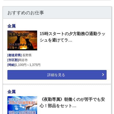
おすすめのお仕事
金属
15時スタートの夕方勤務◎通勤ラッ
シュを避けてラ…
[都道府県]
長野県
[市区郡]
岡谷市
[時給]
1,100円～1,375円
詳細を見る
金属
《夜勤専属》朝働くのが苦手でも安
心！部品をセット…