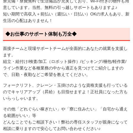
寮完備・寮費無料で生活備品が充実しており、Wi-Fi付きの物件も用
意しています。当然、無料の引っ越しサポートもありますよ♪
短い期間で高収入＋前払い（週払い・日払い）OKの求人もあり、新
生活の心配はありません！
◆お仕事のサポート体制も万全◆
面接チームと現場サポートチームが全面的にあなたの就業を支援し
ます。
組立・組付け/検査/加工（ロボット操作）/ピッキング/梱包/軽作業/
ライン作業など各種業務の中から適正を見つけてご紹介しますの
で、日勤・夜勤などご希望を教えてください。
フォークリフト、クレーン・玉掛けのような資格支援も行っている
のでキャリアアップ（昇給）も目指せますよ！正社員になった方も
いらっしゃいます。
その他「どれぐらい稼ぎたい」や「寮に住みたい」「自宅から通え
る範囲がいい」等
どんなことでもご相談下さい！弊社の専任スタッフが親身になって
相談に乗りますので安心してお問い合わせください♪