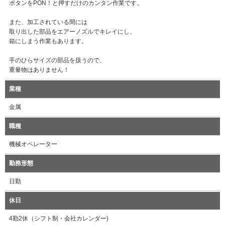
ボタンをPON！と押すだけのカンタン作業です。
また、加工されている間には
取り出した部品をエアーノズルでキレイにし、
箱にしまう作業もあります。
手のひらサイズの部品を扱うので、
重量物はありません！
業種
金属
職種
機械オペレーター
勤務形態
日勤
休日
4勤2休（シフト制・会社カレンダー)