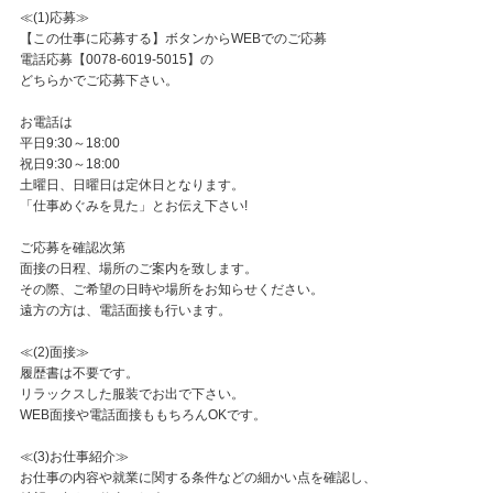
≪(1)応募≫
【この仕事に応募する】ボタンからWEBでのご応募
電話応募【0078-6019-5015】の
どちらかでご応募下さい。
お電話は
平日9:30～18:00
祝日9:30～18:00
土曜日、日曜日は定休日となります。
「仕事めぐみを見た」とお伝え下さい!
ご応募を確認次第
面接の日程、場所のご案内を致します。
その際、ご希望の日時や場所をお知らせください。
遠方の方は、電話面接も行います。
≪(2)面接≫
履歴書は不要です。
リラックスした服装でお出で下さい。
WEB面接や電話面接ももちろんOKです。
≪(3)お仕事紹介≫
お仕事の内容や就業に関する条件などの細かい点を確認し、