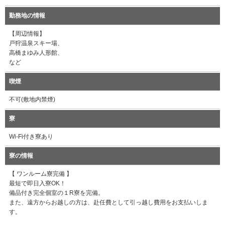
勤務地の情報
【周辺情報】
戸狩温泉スキー場、
高橋まゆみ人形館、
など
喫煙
不可(敷地内禁煙)
寮
Wi-Fi付き寮あり
寮の情報
【 ワンルーム寮完備 】
最短で即日入寮OK！
備品付き完全個室の１R寮を完備。
また、遠方からお越しの方は、赴任費として引っ越し費用をお支払いしま
す。