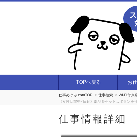
TOPへ戻る
お
仕事めぐみ.comTOP
仕事検索
Wi-Fi付
《女性活躍中×日勤》部品をセット→ボタンを
仕事情報詳細