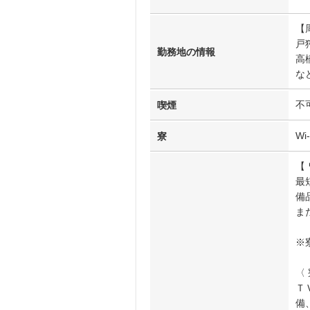
【
戸
勤務地の情報
高
な
不
喫煙
Wi
寮
【
最
備
ま
※
〈
Ｔ
備