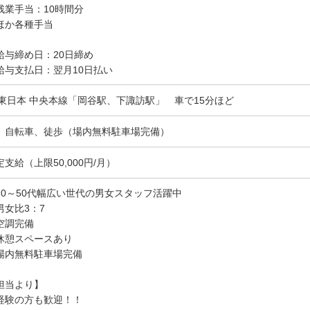
残業手当：10時間分
ほか各種手当
給与締め日：20日締め
給与支払日：翌月10日払い
R東日本 中央本線「岡谷駅、下諏訪駅」 車で15分ほど
、自転車、徒歩（場内無料駐車場完備）
定支給（上限50,000円/月）
20～50代幅広い世代の男女スタッフ活躍中
男女比3：7
空調完備
休憩スペースあり
場内無料駐車場完備
担当より】
経験の方も歓迎！！