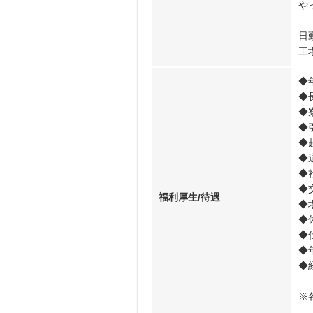
や
日
工
◆
◆
◆
◆
◆
◆
◆
◆
福利厚生/待遇
◆
◆
◆
◆
◆
※