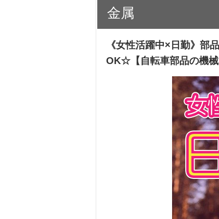
金属
《女性活躍中×日勤》部
OK☆【自転車部品の機