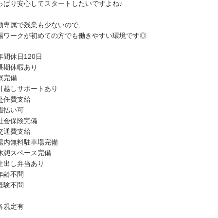
っぱり安心してスタートしたいですよね♪
勤専属で残業も少ないので、
場ワークが初めての方でも働きやすい環境です◎
年間休日120日
長期休暇あり
寮完備
引越しサポートあり
赴任費支給
週払い可
社会保険完備
交通費支給
場内無料駐車場完備
休憩スペース完備
仕出し弁当あり
年齢不問
経験不問
各規定有