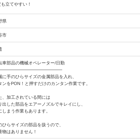
定も立てやすい！
野県
谷市
遣
転車部品の機械オペレーター/日勤
────────────────────
械に手のひらサイズの金属部品を入れ、
タンをPON！と押すだけのカンタン作業です。
た、加工されている間には
り出した部品をエアーノズルでキレイにし、
にしまう作業もあります。
のひらサイズの部品を扱うので、
量物はありません！