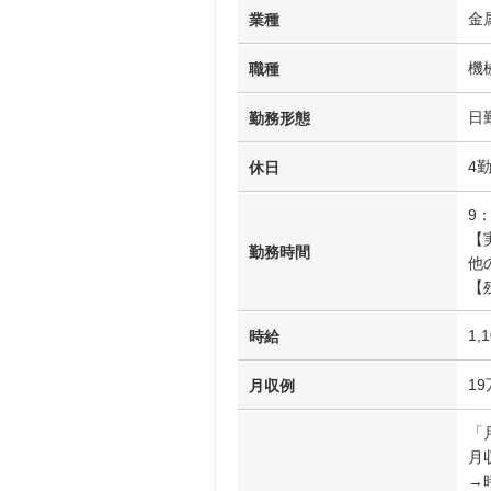
金
業種
機
職種
日
勤務形態
4
休日
9：
【
勤務時間
他
【
1,
時給
1
月収例
「
月収
→時