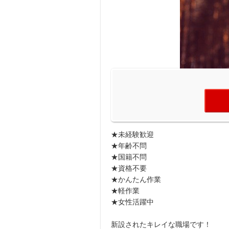
★未経験歓迎
★年齢不問
★国籍不問
★資格不要
★かんたん作業
★軽作業
★女性活躍中
新設されたキレイな職場です！