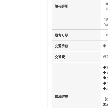
→
給与詳細
→
☆
☆
J
最寄り駅
車
交通手段
規
交通費
◆
◆
◆
◆
◆
職場環境
【
未