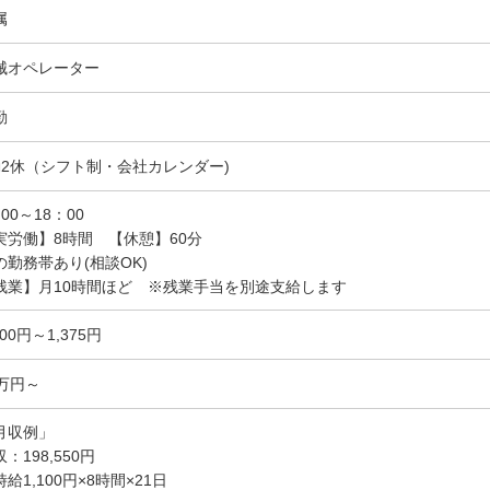
属
械オペレーター
勤
勤2休（シフト制・会社カレンダー)
00～18：00
実労働】8時間 【休憩】60分
の勤務帯あり(相談OK)
残業】月10時間ほど ※残業手当を別途支給します
100円～1,375円
9万円～
月収例」
：198,550円
給1,100円×8時間×21日