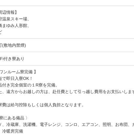
周辺情報】
狩温泉スキー場、
橋まゆみ人形館、
ど
可(敷地内禁煙)
-Fi付き寮あり
 ワンルーム寮完備 】
短で即日入寮OK！
品付き完全個室の１R寮を完備。
た、遠方からお越しの方は、赴任費として引っ越し費用をお支払いしま
寮費は給与控除もしくは個人負担となります。
 寮にある備品 〉
Ｖ、冷蔵庫、洗濯機、電子レンジ、コンロ、エアコン、照明、お布団、
、冷暖房完備