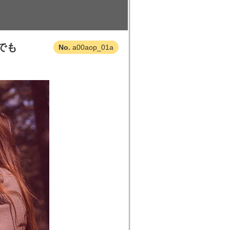
でも
a00aop_01a