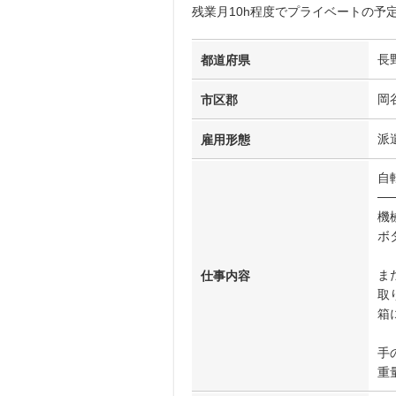
残業月10h程度でプライベートの予
長
都道府県
岡
市区郡
派
雇用形態
自
──
機
ボ
ま
仕事内容
取
箱
手
重