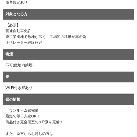
※各規定あり
対象となる方
【必須】
普通自動車免許
※工業団地で敷地が広く、工場間の移動が車の為
オペレーター経験歓迎
喫煙
不可(敷地内禁煙)
寮
Wi-Fi付き寮あり
寮の情報
「ワンルーム寮完備」
最短で即日入寮OK！
備品付き完全個室の１R寮を完備！
また、遠方からお越しの方は、