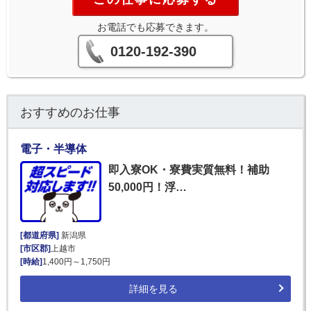
お電話でも応募できます。
0120-192-390
おすすめのお仕事
電子・半導体
即入寮OK・寮費実質無料！補助
50,000円！浮…
[都道府県]
新潟県
[市区郡]
上越市
[時給]
1,400円～1,750円
詳細を見る