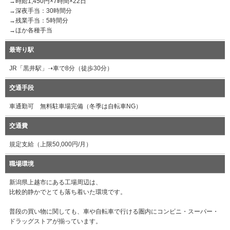
→時給1,450円×7時間×22日
→深夜手当：30時間分
→残業手当：5時間分
→ほか各種手当
最寄り駅
JR「黒井駅」➝車で8分（徒歩30分）
交通手段
車通勤可 無料駐車場完備（冬季は自転車NG）
交通費
規定支給（上限50,000円/月）
職場環境
新潟県上越市にある工場周辺は、
比較的静かでとても落ち着いた環境です。
普段の買い物に関しても、車や自転車で行ける圏内にコンビニ・スーパー・
ドラッグストアが揃っています。