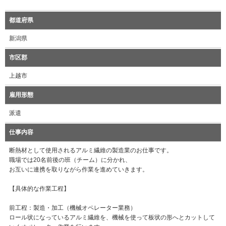
都道府県
新潟県
市区郡
上越市
雇用形態
派遣
仕事内容
断熱材として使用されるアルミ繊維の製造業のお仕事です。
職場では20名前後の班（チーム）に分かれ、
お互いに連携を取りながら作業を進めていきます。
【具体的な作業工程】
前工程：製造・加工（機械オペレーター業務）
ロール状になっているアルミ繊維を、機械を使って板状の形へとカットして