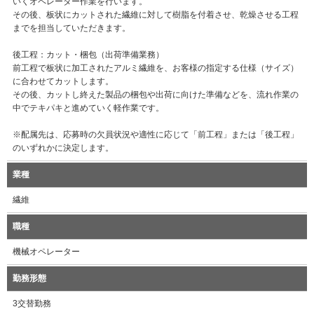
いくオペレーター作業を行います。
その後、板状にカットされた繊維に対して樹脂を付着させ、乾燥させる工程
までを担当していただきます。
後工程：カット・梱包（出荷準備業務）
前工程で板状に加工されたアルミ繊維を、お客様の指定する仕様（サイズ）
に合わせてカットします。
その後、カットし終えた製品の梱包や出荷に向けた準備などを、流れ作業の
中でテキパキと進めていく軽作業です。
※配属先は、応募時の欠員状況や適性に応じて「前工程」または「後工程」
のいずれかに決定します。
業種
繊維
職種
機械オペレーター
勤務形態
3交替勤務