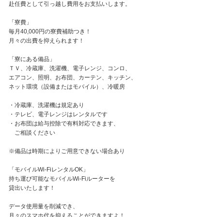
赴任費として引っ越し費用をお支払いします。
「寮費」
毎月40,000円の寮費補助つき！
月々の出費を抑えられます！
「寮にある備品」
ＴＶ、冷蔵庫、洗濯機、電子レンジ、コンロ、
エアコン、照明、お布団、カーテン、キッチン、
ネット環境（設備またはモバイル）、冷暖房
・冷蔵庫、洗濯機は規定あり
・テレビ、電子レンジはレンタルです
・お布団は給与控除で有料対応できます、
ご相談ください
※備品は時期によりご用意できない場合あり
「モバイルWi-FiレンタルOK」
持ち運び可能なモバイルWi-Fiルーターを
貸出いたします！
データ使用量を削減でき、
月々のスマホ代を抑えることができますよ！