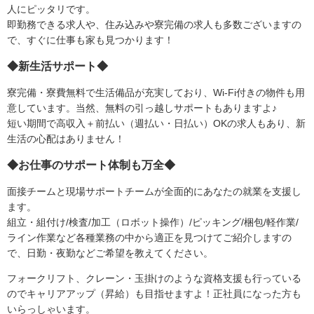
人にピッタリです。
即勤務できる求人や、住み込みや寮完備の求人も多数ございますの
で、すぐに仕事も家も見つかります！
◆新生活サポート◆
寮完備・寮費無料で生活備品が充実しており、Wi-Fi付きの物件も用
意しています。当然、無料の引っ越しサポートもありますよ♪
短い期間で高収入＋前払い（週払い・日払い）OKの求人もあり、新
生活の心配はありません！
◆お仕事のサポート体制も万全◆
面接チームと現場サポートチームが全面的にあなたの就業を支援し
ます。
組立・組付け/検査/加工（ロボット操作）/ピッキング/梱包/軽作業/
ライン作業など各種業務の中から適正を見つけてご紹介しますの
で、日勤・夜勤などご希望を教えてください。
フォークリフト、クレーン・玉掛けのような資格支援も行っている
のでキャリアアップ（昇給）も目指せますよ！正社員になった方も
いらっしゃいます。