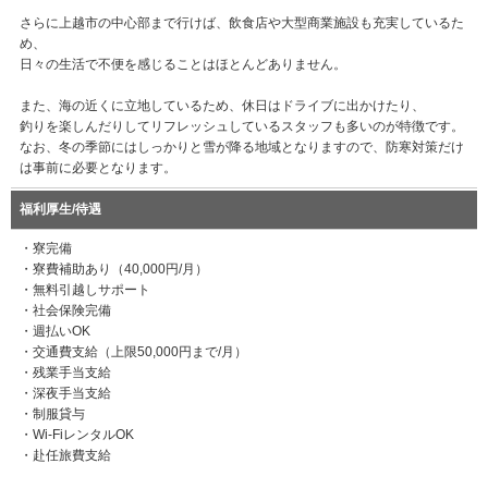
さらに上越市の中心部まで行けば、飲食店や大型商業施設も充実しているた
め、
日々の生活で不便を感じることはほとんどありません。
また、海の近くに立地しているため、休日はドライブに出かけたり、
釣りを楽しんだりしてリフレッシュしているスタッフも多いのが特徴です。
なお、冬の季節にはしっかりと雪が降る地域となりますので、防寒対策だけ
は事前に必要となります。
福利厚生/待遇
・寮完備
・寮費補助あり（40,000円/月）
・無料引越しサポート
・社会保険完備
・週払いOK
・交通費支給（上限50,000円まで/月）
・残業手当支給
・深夜手当支給
・制服貸与
・Wi-FiレンタルOK
・赴任旅費支給