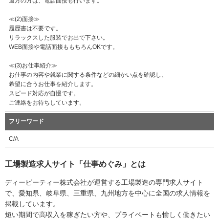
遠方の方は、電話面接も行います。
≪(2)面接≫
履歴書は不要です。
リラックスした服装でお出で下さい。
WEB面接や電話面接ももちろんOKです。
≪(3)お仕事紹介≫
お仕事の内容や就業に関する条件などの細かい点を確認し、
希望に合うお仕事を紹介します。
スピード対応が自慢です。
ご連絡をお待ちしています。
フリーワード
C/A
工場製造求人サイト「仕事めぐみ」とは
ディーピーティー株式会社が運営する工場製造の専門求人サイト
で、愛知県、岐阜県、三重県、九州地方を中心に全国の求人情報を
掲載しています。
短い期間で高収入を稼ぎたい方や、プライベートも愉しく働きたい