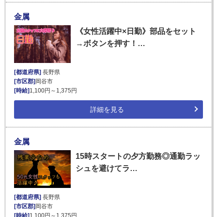
金属
《女性活躍中×日勤》部品をセット
→ボタンを押す！…
[都道府県]
長野県
[市区郡]
岡谷市
[時給]
1,100円～1,375円
詳細を見る
金属
15時スタートの夕方勤務◎通勤ラッ
シュを避けてラ…
[都道府県]
長野県
[市区郡]
岡谷市
[時給]
1,100円～1,375円