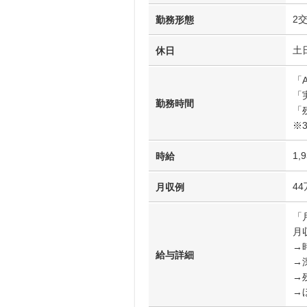
2
勤務形態
土
休日
「A
「
勤務時間
「
※
1,
時給
4
月収例
「
月収
→時
給与詳細
→
→
→