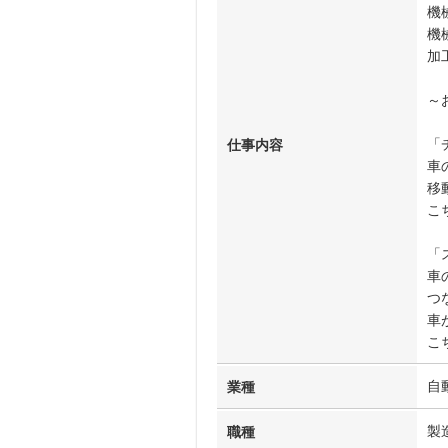
機
機
加
～
「
仕事内容
車
移
こ
「
車
つ
車
こ
自
業種
製
職種