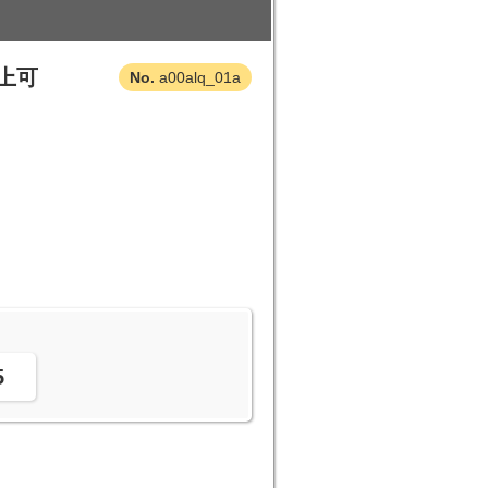
以上可
a00alq_01a
。
5