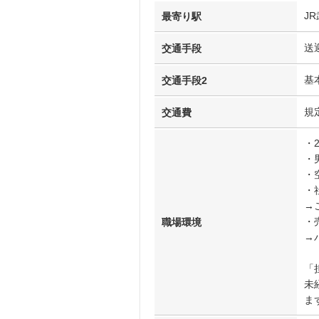
J
最寄り駅
送
交通手段
基
交通手段2
規
交通費
・
・
・
・
→
・
職場環境
→
「
未
ま