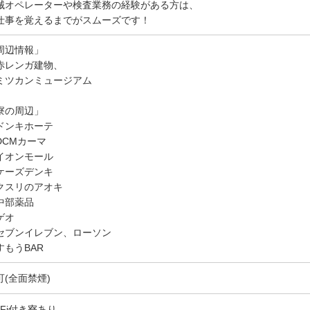
械オペレーターや検査業務の経験がある方は、
仕事を覚えるまでがスムーズです！
周辺情報」
赤レンガ建物、
ミツカンミュージアム
寮の周辺」
ドンキホーテ
DCMカーマ
イオンモール
ケーズデンキ
クスリのアオキ
中部薬品
ゲオ
セブンイレブン、ローソン
すもうBAR
可(全面禁煙)
-Fi付き寮あり