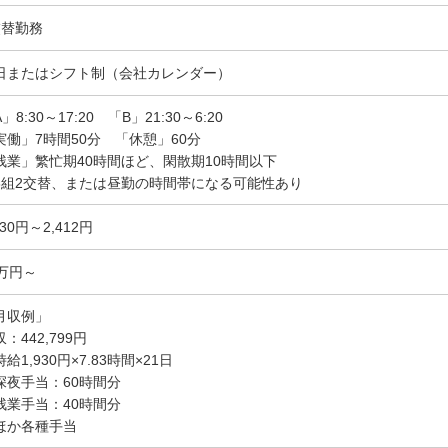
交替勤務
日またはシフト制（会社カレンダー）
」8:30～17:20 「B」21:30～6:20
実働」7時間50分 「休憩」60分
残業」繁忙期40時間ほど、閑散期10時間以下
3組2交替、または昼勤の時間帯になる可能性あり
930円～2,412円
4万円～
月収例」
：442,799円
給1,930円×7.83時間×21日
深夜手当：60時間分
残業手当：40時間分
ほか各種手当