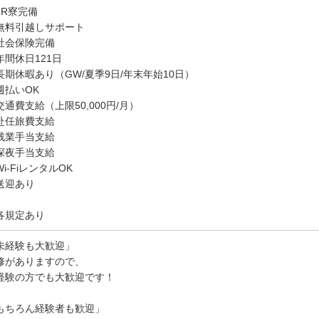
1R寮完備
無料引越しサポート
社会保険完備
年間休日121日
長期休暇あり（GW/夏季9日/年末年始10日）
週払いOK
交通費支給（上限50,000円/月）
赴任旅費支給
残業手当支給
深夜手当支給
i-FiレンタルOK
送迎あり
各規定あり
未経験も大歓迎」
修がありますので、
経験の方でも大歓迎です！
もちろん経験者も歓迎」