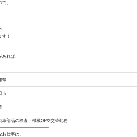
ので、
で、
ます！
があれば、
知県
田市
遣
動車部品の検査・機械OP/2交替勤務
────────────────
なお仕事は、