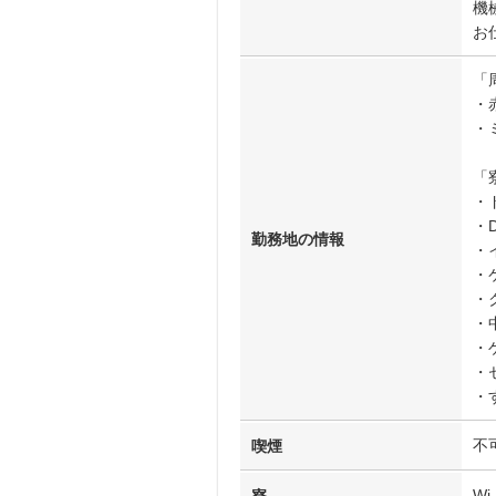
機
お
「
・
・
「
・
・
勤務地の情報
・
・
・
・
・
・
・
不
喫煙
Wi