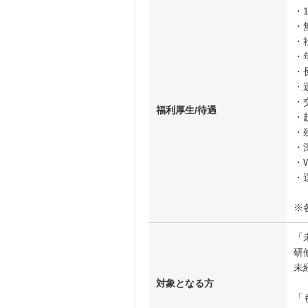
・
・
・
・
・
・
・
福利厚生/待遇
・
・
・
・W
・
※
「
研
未
対象となる方
「