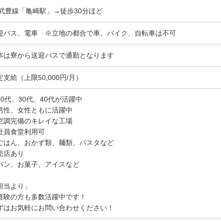
R武豊線「亀崎駅」→徒歩30分ほど
迎バス、電車 ※立地の都合で車、バイク、自転車は不可
本は寮から送迎バスで通勤となります
定支給（上限50,000円/月）
20代、30代、40代が活躍中
男性、女性ともに活躍中
空調完備のキレイな工場
社員食堂利用可
ごはん、おかず類、麺類、パスタなど
売店あり
パン、お菓子、アイスなど
担当より」
経験の方も多数活躍中です！
ずはお気軽にお問い合わせください！