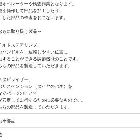
械オペレーターや検査作業となります。
械を操作して部品を加工したり、
工した部品の検査をおこないます。
おもに取り扱う製品～
チルトステアリング」
のハンドルを、運転しやすい位置に
動することができる調節機能のことです。
ちらの部品を製造していただきます。
スタビライザー」
のサスペンション（タイヤのバネ）を
なぐパーツのことで、
が安定して走行するために必要なものです。
ちらの部品を製造していただきます。
動車部品
造