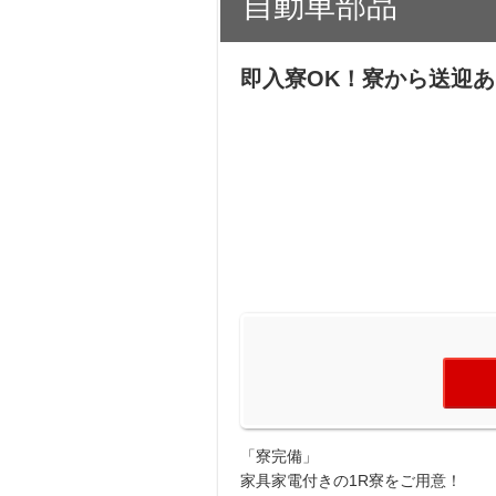
自動車部品
即入寮OK！寮から送迎あり
「寮完備」
家具家電付きの1R寮をご用意！