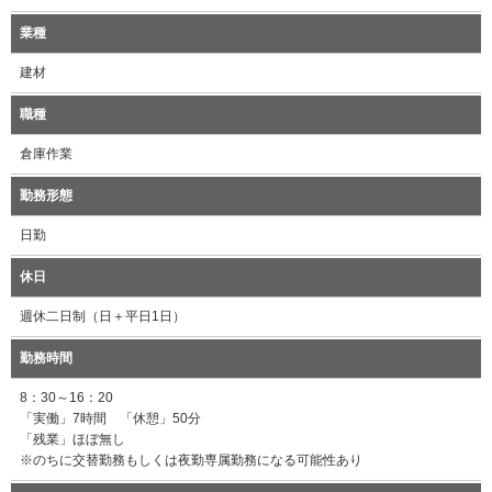
業種
建材
職種
倉庫作業
勤務形態
日勤
休日
週休二日制（日＋平日1日）
勤務時間
8：30～16：20
「実働」7時間 「休憩」50分
「残業」ほぼ無し
※のちに交替勤務もしくは夜勤専属勤務になる可能性あり