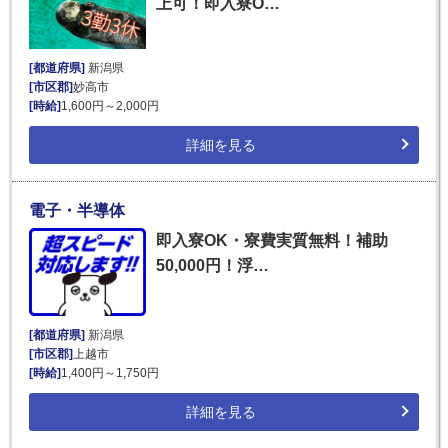
上可！即入寮O…
[都道府県]
新潟県
[市区郡]
妙高市
[時給]
1,600円～2,000円
詳細を見る
電子・半導体
即入寮OK・寮費実質無料！補助
50,000円！浮…
[都道府県]
新潟県
[市区郡]
上越市
[時給]
1,400円～1,750円
詳細を見る