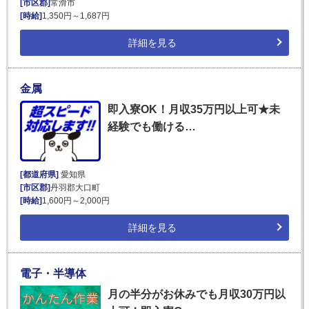
[市区郡]
常滑市
[時給]
1,350円～1,687円
詳細を見る
金属
即入寮OK！月収35万円以上可★未
経験でも働ける…
[都道府県]
愛知県
[市区郡]
丹羽郡大口町
[時給]
1,600円～2,000円
詳細を見る
電子・半導体
月の半分がお休みでも月収30万円以