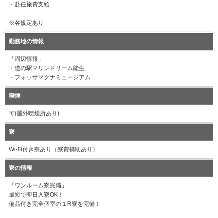
・赴任旅費支給
※各規定あり
勤務地の情報
「周辺情報」
・道の駅マリンドリーム能生
・フォッサマグナミュージアム
喫煙
可(屋外喫煙所あり)
寮
Wi-Fi付き寮あり（寮費補助あり）
寮の情報
「ワンルーム寮完備」
最短で即日入寮OK！
備品付き完全個室の１R寮を完備！