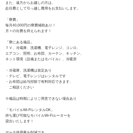
また、遠方からお越しの方は、
赴任費として引っ越し費用をお支払いします。
「寮費」
毎月40,000円の寮費補助あり！
月々の出費を抑えられます！
「寮にある備品」
ＴＶ、冷蔵庫、洗濯機、電子レンジ、コンロ、
エアコン、照明、お布団、カーテン、キッチン、
ネット環境（設備またはモバイル）、冷暖房
・冷蔵庫、洗濯機は規定あり
・テレビ、電子レンジはレンタルです
・お布団は給与控除で有料対応できます、
ご相談ください
※備品は時期によりご用意できない場合あり
「モバイルWi-FiレンタルOK」
持ち運び可能なモバイルWi-Fiルーターを
貸出いたします！
データ使用量を削減でき、