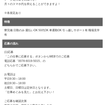
月々のスマホ代を抑えることができますよ！
※各規定あり
特徴
寮完備 日勤のみ 週払いOK 50代OK 車通勤OK 引っ越しサポート有 職場見学
有
応募の流れ
(1)応募
「この仕事に応募する」ボタンからWEBでのご応募
電話応募「0078-6019-5015」の
どちらかでご応募下さい。
お電話は
平日9:30～18:00
祝日9:30～18:00
土曜日、日曜日は定休日となります。
「仕事めぐみを見た」とお伝え下さい！
ご応募を確認次第