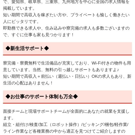
で、愛知県、岐阜県、三重県、九州地方を中心に全国の求人情報を
掲載しています。
短い期間で高収入を稼ぎたい方や、プライベートも愉しく働きたい
人にピッタリです。
即勤務できる求人や、住み込みや寮完備の求人も多数ございますの
で、すぐに仕事も家も見つかります！
◆新生活サポート◆
寮完備・寮費無料で生活備品が充実しており、Wi-Fi付きの物件も用
意しています。当然、無料の引っ越しサポートもありますよ♪
短い期間で高収入＋前払い（週払い・日払い）OKの求人もあり、新
生活の心配はありません！
◆お仕事のサポート体制も万全◆
面接チームと現場サポートチームが全面的にあなたの就業を支援し
ます。
組立・組付け/検査/加工（ロボット操作）/ピッキング/梱包/軽作業/
ライン作業など各種業務の中から適正を見つけてご紹介しますの