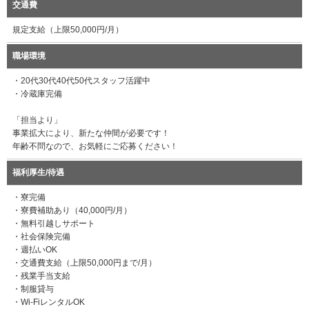
交通費
規定支給（上限50,000円/月）
職場環境
・20代30代40代50代スタッフ活躍中
・冷蔵庫完備
「担当より」
事業拡大により、新たな仲間が必要です！
年齢不問なので、お気軽にご応募ください！
福利厚生/待遇
・寮完備
・寮費補助あり（40,000円/月）
・無料引越しサポート
・社会保険完備
・週払いOK
・交通費支給（上限50,000円まで/月）
・残業手当支給
・制服貸与
・Wi-FiレンタルOK