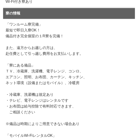
Wi-Fi付き寮あり
寮の情報
「ワンルーム寮完備」
最短で即日入寮OK！
備品付き完全個室の１R寮を完備！
また、遠方からお越しの方は、
赴任費として引っ越し費用をお支払いします。
「寮にある備品」
ＴＶ、冷蔵庫、洗濯機、電子レンジ、コンロ、
エアコン、照明、お布団、カーテン、キッチン、
ネット環境（設備またはモバイル）、冷暖房
・冷蔵庫、洗濯機は規定あり
・テレビ、電子レンジはレンタルです
・お布団は給与控除で有料対応できます、
ご相談ください
※備品は時期によりご用意できない場合あり
「モバイルWi-FiレンタルOK」