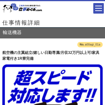
仕事情報詳細
輸送機器
a00agi_01a
航空機の主翼組立/嬉しい日勤専属/月収32万円以上可/家具
家電付き1R寮完備