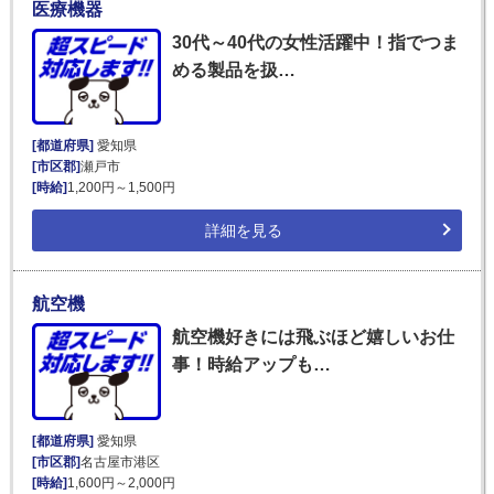
医療機器
30代～40代の女性活躍中！指でつま
める製品を扱…
[都道府県]
愛知県
[市区郡]
瀬戸市
[時給]
1,200円～1,500円
詳細を見る
航空機
航空機好きには飛ぶほど嬉しいお仕
事！時給アップも…
[都道府県]
愛知県
[市区郡]
名古屋市港区
[時給]
1,600円～2,000円