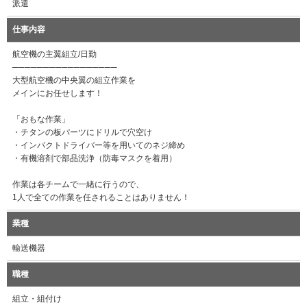
派遣
仕事内容
航空機の主翼組立/日勤
─────────────────
大型航空機の中央翼の組立作業を
メインにお任せします！
「おもな作業」
・チタンの板パーツにドリルで穴空け
・インパクトドライバー等を用いてのネジ締め
・有機溶剤で部品洗浄（防毒マスクを着用）
作業は各チームで一緒に行うので、
1人で全ての作業を任されることはありません！
業種
輸送機器
職種
組立・組付け