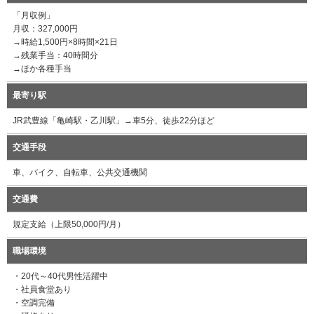
「月収例」
月収：327,000円
→時給1,500円×8時間×21日
→残業手当：40時間分
→ほか各種手当
最寄り駅
JR武豊線「亀崎駅・乙川駅」→車5分、徒歩22分ほど
交通手段
車、バイク、自転車、公共交通機関
交通費
規定支給（上限50,000円/月）
職場環境
・20代～40代男性活躍中
・社員食堂あり
・空調完備