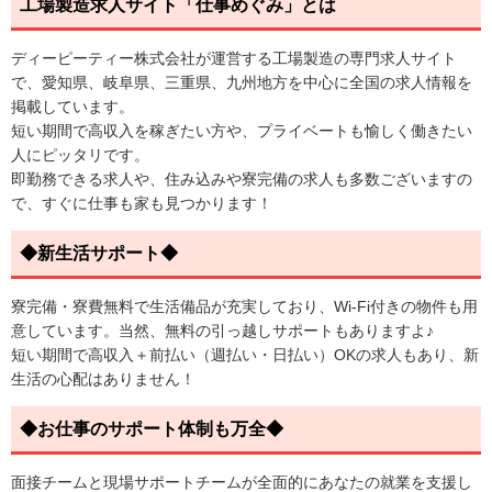
工場製造求人サイト「仕事めぐみ」とは
ディーピーティー株式会社が運営する工場製造の専門求人サイト
で、愛知県、岐阜県、三重県、九州地方を中心に全国の求人情報を
掲載しています。
短い期間で高収入を稼ぎたい方や、プライベートも愉しく働きたい
人にピッタリです。
即勤務できる求人や、住み込みや寮完備の求人も多数ございますの
で、すぐに仕事も家も見つかります！
◆新生活サポート◆
寮完備・寮費無料で生活備品が充実しており、Wi-Fi付きの物件も用
意しています。当然、無料の引っ越しサポートもありますよ♪
短い期間で高収入＋前払い（週払い・日払い）OKの求人もあり、新
生活の心配はありません！
◆お仕事のサポート体制も万全◆
面接チームと現場サポートチームが全面的にあなたの就業を支援し