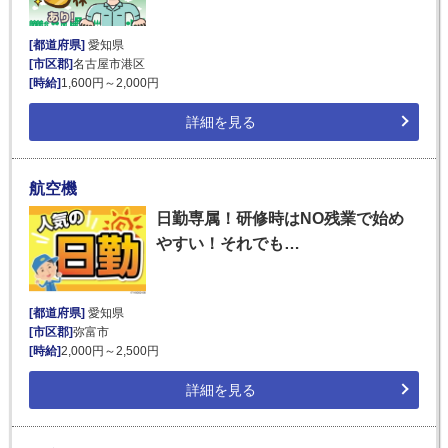
[都道府県]
愛知県
[市区郡]
名古屋市港区
[時給]
1,600円～2,000円
詳細を見る
航空機
日勤専属！研修時はNO残業で始め
やすい！それでも…
[都道府県]
愛知県
[市区郡]
弥富市
[時給]
2,000円～2,500円
詳細を見る