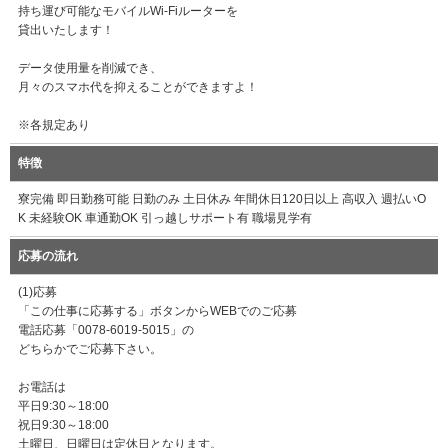
持ち運び可能なモバイルWi-Fiルーターを
貸出いたします！
データ使用量を削減でき、
月々のスマホ代を抑えることができますよ！
※各規定あり
特徴
寮完備 即日勤務可能 日勤のみ 土日休み 年間休日120日以上 高収入 週払いO
K 未経験OK 車通勤OK 引っ越しサポート有 職場見学有
応募の流れ
(1)応募
「この仕事に応募する」ボタンからWEBでのご応募
電話応募「0078-6019-5015」の
どちらかでご応募下さい。
お電話は
平日9:30～18:00
祝日9:30～18:00
土曜日、日曜日は定休日となります。