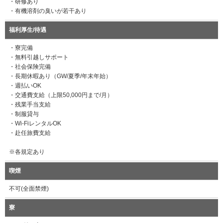
・研修あり
・有機溶剤の臭いが若干あり
福利厚生/待遇
・寮完備
・無料引越しサポート
・社会保険完備
・長期休暇あり（GW/夏季/年末年始）
・週払いOK
・交通費支給（上限50,000円まで/月）
・残業手当支給
・制服貸与
・Wi-FiレンタルOK
・赴任旅費支給
※各規定あり
喫煙
不可(全面禁煙)
寮