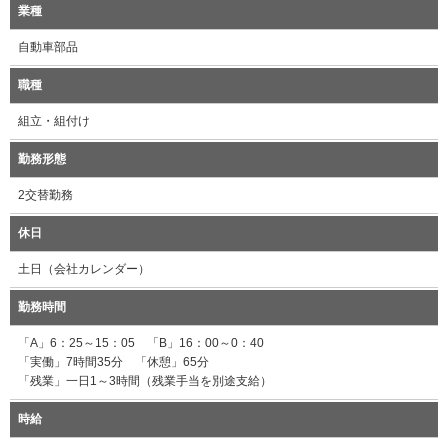
業種
自動車部品
職種
組立・組付け
勤務形態
2交替勤務
休日
土日（会社カレンダー）
勤務時間
「A」6：25～15：05 「B」16：00～0：40
「実働」7時間35分 「休憩」65分
「残業」一日1～3時間（残業手当を別途支給）
時給