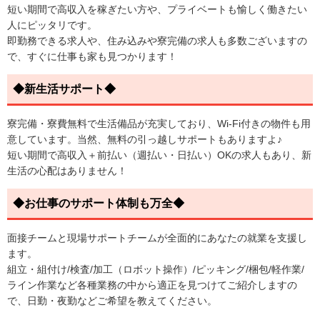
短い期間で高収入を稼ぎたい方や、プライベートも愉しく働きたい
人にピッタリです。
即勤務できる求人や、住み込みや寮完備の求人も多数ございますの
で、すぐに仕事も家も見つかります！
◆新生活サポート◆
寮完備・寮費無料で生活備品が充実しており、Wi-Fi付きの物件も用
意しています。当然、無料の引っ越しサポートもありますよ♪
短い期間で高収入＋前払い（週払い・日払い）OKの求人もあり、新
生活の心配はありません！
◆お仕事のサポート体制も万全◆
面接チームと現場サポートチームが全面的にあなたの就業を支援し
ます。
組立・組付け/検査/加工（ロボット操作）/ピッキング/梱包/軽作業/
ライン作業など各種業務の中から適正を見つけてご紹介しますの
で、日勤・夜勤などご希望を教えてください。