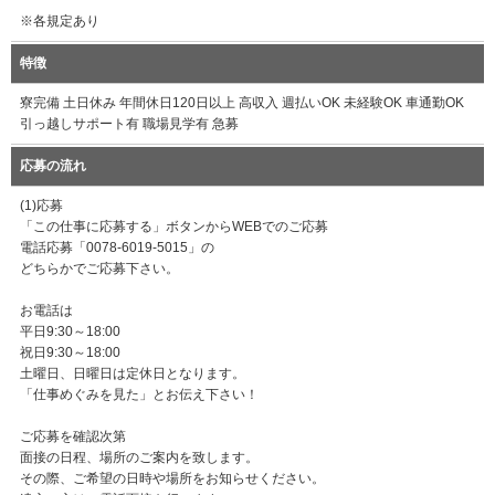
※各規定あり
特徴
寮完備 土日休み 年間休日120日以上 高収入 週払いOK 未経験OK 車通勤OK
引っ越しサポート有 職場見学有 急募
応募の流れ
(1)応募
「この仕事に応募する」ボタンからWEBでのご応募
電話応募「0078-6019-5015」の
どちらかでご応募下さい。
お電話は
平日9:30～18:00
祝日9:30～18:00
土曜日、日曜日は定休日となります。
「仕事めぐみを見た」とお伝え下さい！
ご応募を確認次第
面接の日程、場所のご案内を致します。
その際、ご希望の日時や場所をお知らせください。