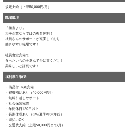
規定支給（上限50,000円/月）
職場環境
「担当より」
大手企業ならではの教育体制！
社員さんのサポートが充実しており、
働きやすい職場です！
社員食堂完備で、
食べたいものを選んで台に置くだけ！
美味しいと評判です！
福利厚生/待遇
・備品付1R寮完備
・寮費補助あり（40,000円/月）
・無料引越しサポート
・社会保険完備
・年間休日120日以上
・長期休暇あり（GW/夏季/年末年始）
・週払いOK
・交通費支給（上限50,000円まで/月）