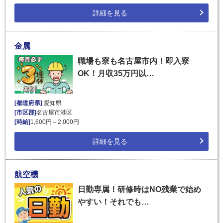
詳細を見る
金属
職場も寮も名古屋市内！即入寮
OK！月収35万円以…
[都道府県]
愛知県
[市区郡]
名古屋市港区
[時給]
1,600円～2,000円
詳細を見る
航空機
日勤専属！研修時はNO残業で始め
やすい！それでも…