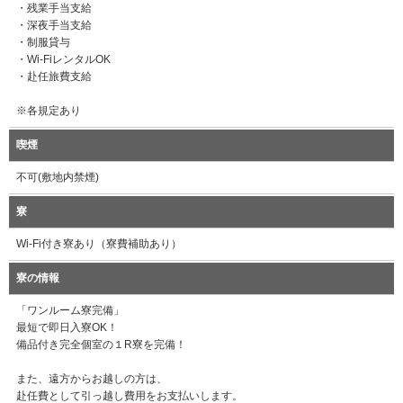
・残業手当支給
・深夜手当支給
・制服貸与
・Wi-FiレンタルOK
・赴任旅費支給
※各規定あり
喫煙
不可(敷地内禁煙)
寮
Wi-Fi付き寮あり（寮費補助あり）
寮の情報
「ワンルーム寮完備」
最短で即日入寮OK！
備品付き完全個室の１R寮を完備！
また、遠方からお越しの方は、
赴任費として引っ越し費用をお支払いします。