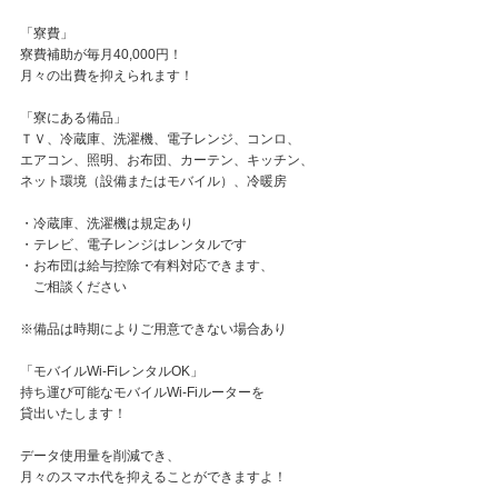
「寮費」
寮費補助が毎月40,000円！
月々の出費を抑えられます！
「寮にある備品」
ＴＶ、冷蔵庫、洗濯機、電子レンジ、コンロ、
エアコン、照明、お布団、カーテン、キッチン、
ネット環境（設備またはモバイル）、冷暖房
・冷蔵庫、洗濯機は規定あり
・テレビ、電子レンジはレンタルです
・お布団は給与控除で有料対応できます、
ご相談ください
※備品は時期によりご用意できない場合あり
「モバイルWi-FiレンタルOK」
持ち運び可能なモバイルWi-Fiルーターを
貸出いたします！
データ使用量を削減でき、
月々のスマホ代を抑えることができますよ！