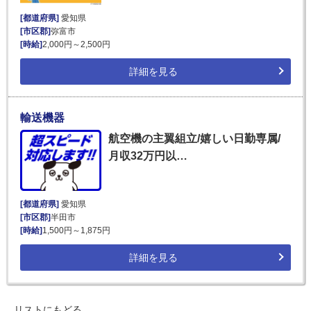
[都道府県]
愛知県
[市区郡]
弥富市
[時給]
2,000円～2,500円
詳細を見る
輸送機器
航空機の主翼組立/嬉しい日勤専属/
月収32万円以…
[都道府県]
愛知県
[市区郡]
半田市
[時給]
1,500円～1,875円
詳細を見る
リストにもどる