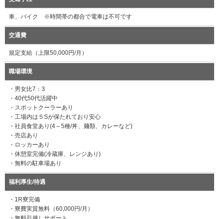
車、バイク ※時間帯の都合で電車は不可です
交通費
規定支給（上限50,000円/月）
職場環境
・男女比7：3
・40代50代活躍中
・スポットクーラーあり
・工場内は５Sが保たれており安心
・社員食堂あり(4～5種/丼、麺類、カレーなど)
・売店あり
・ロッカーあり
・休憩室完備(冷蔵庫、レンジあり)
・無料の駐車場あり
福利厚生/待遇
・1R寮完備
・寮費実質無料（60,000円/月）
・無料引越しサポート