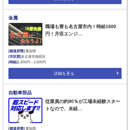
金属
職場も寮も名古屋市内！時給1600
円！月収エンジ…
[都道府県]
愛知県
[市区郡]
名古屋市熱田区
[時給]
1,600円～2,000円
詳細を見る
自動車部品
従業員の約90％が工場未経験スター
トなので、未経…
[都道府県]
愛知県