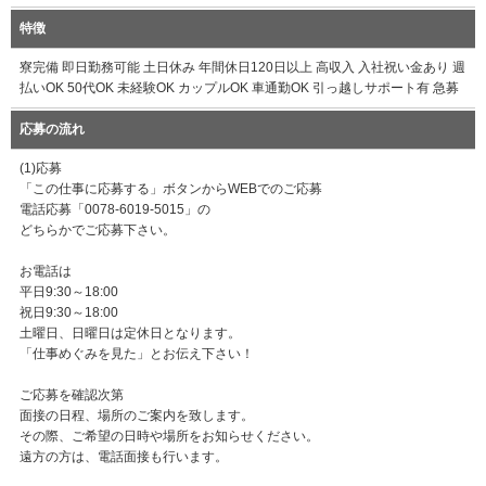
特徴
寮完備 即日勤務可能 土日休み 年間休日120日以上 高収入 入社祝い金あり 週
払いOK 50代OK 未経験OK カップルOK 車通勤OK 引っ越しサポート有 急募
応募の流れ
(1)応募
「この仕事に応募する」ボタンからWEBでのご応募
電話応募「0078-6019-5015」の
どちらかでご応募下さい。
お電話は
平日9:30～18:00
祝日9:30～18:00
土曜日、日曜日は定休日となります。
「仕事めぐみを見た」とお伝え下さい！
ご応募を確認次第
面接の日程、場所のご案内を致します。
その際、ご希望の日時や場所をお知らせください。
遠方の方は、電話面接も行います。