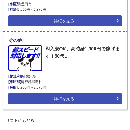
[市区郡]
豊田市
[時給]
1,500円～1,875円
詳細を見る
その他
即入寮OK、高時給1,900円で稼げま
す！50代…
[都道府県]
愛知県
[市区郡]
海部郡飛島村
[時給]
1,900円～2,375円
詳細を見る
リストにもどる