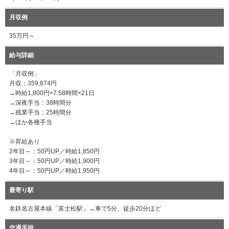
月収例
35万円～
給与詳細
「月収例」
月収：359,874円
→時給1,800円×7.58時間×21日
→深夜手当：38時間分
→残業手当：25時間分
→ほか各種手当
※昇給あり
2年目～：50円UP／時給1,850円
3年目～：50円UP／時給1,900円
4年目～：50円UP／時給1,950円
最寄り駅
名鉄名古屋本線「富士松駅」→車で5分、徒歩20分ほど
交通手段