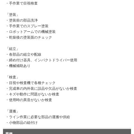
・手作業で目視検査
「塗装」
・塗装前の部品洗浄
・手作業でのスプレー塗装
・ロボットアームでの機械塗装
・乾燥後の塗装面のチェック
「組立」
・各部品の組立や配線
・締め付け器具、インパクトドライバー使用
・機械補助あり
「検査」
・目視や検査機で各種チェック
・完成車の内外装に誤品や欠品がないか検査
・キズや動作に問題がないか検査
・使用時の異音がないか検査
「運搬」
・ライン作業に必要な部品の運搬や供給
・小物部品の組付け