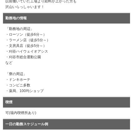
以前働いていた工場より給料が上がった方も
沢山いらっしゃいます！
勤務地の情報
「勤務地の周辺」
・ローソン（徒歩6分～）
・ラーメン店（徒歩5分～）
・文房具店（徒歩5分～）
・刈谷ハイウェイオアシス
・刈谷市総合運動公園
など
「寮の周辺」
・ドンキホーテ
・コンビニ多数
・薬局、100均ショップ
喫煙
可(場内喫煙所あり)
一日の勤務スケジュール例