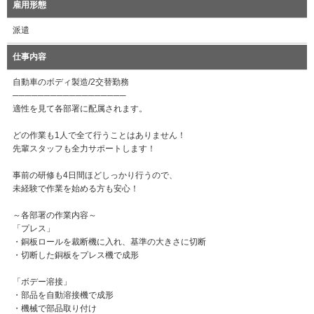
雇用形態
派遣
仕事内容
自動車のボディ製造/2交替勤務
──────────────────
適性を見て各部署に配属されます。
どの作業も1人で全て行うことはありません！
先輩スタッフも全力サポートします！
事前の研修も4日間ほどしっかり行うので、
未経験で作業を始める方も安心！
～各部署の作業内容～
「プレス」
・銅板ロールを裁断機に入れ、基準の大きさに切断
・切断した銅板をプレス機で成形
「ボデー溶接」
・部品を自動溶接機で成形
・機械で部品取り付け