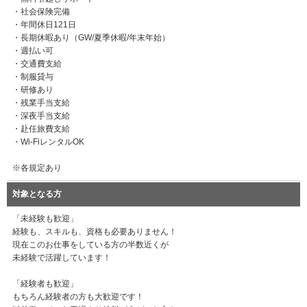
・社会保険完備
・年間休日121日
・長期休暇あり（GW/夏季休暇/年末年始）
・週払い可
・交通費支給
・制服貸与
・研修あり
・残業手当支給
・深夜手当支給
・赴任旅費支給
・Wi-FiレンタルOK
※各規定あり
対象となる方
「未経験も歓迎」
経験も、スキルも、資格も必要ありません！
現在このお仕事をしている方の半数近くが
未経験で活躍しています！
「経験者も歓迎」
もちろん経験者の方も大歓迎です！