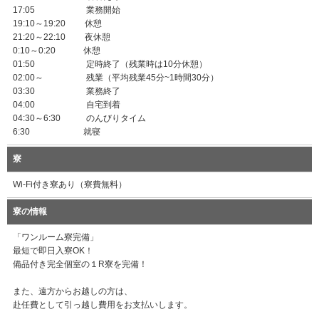
17:05 業務開始
19:10～19:20 休憩
21:20～22:10 夜休憩
0:10～0:20 休憩
01:50 定時終了（残業時は10分休憩）
02:00～ 残業（平均残業45分~1時間30分）
03:30 業務終了
04:00 自宅到着
04:30～6:30 のんびりタイム
6:30 就寝
寮
Wi-Fi付き寮あり（寮費無料）
寮の情報
「ワンルーム寮完備」
最短で即日入寮OK！
備品付き完全個室の１R寮を完備！
また、遠方からお越しの方は、
赴任費として引っ越し費用をお支払いします。