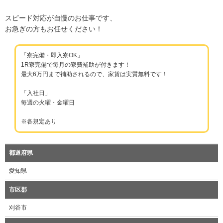
スピード対応が自慢のお仕事です、
お急ぎの方もお任せください！
「寮完備・即入寮OK」
1R寮完備で毎月の寮費補助が付きます！
最大6万円まで補助されるので、家賃は実質無料です！
「入社日」
毎週の火曜・金曜日
※各規定あり
都道府県
愛知県
市区郡
刈谷市