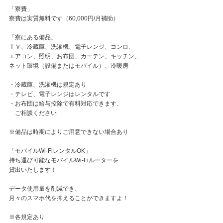
「寮費」
寮費は実質無料です（60,000円/月補助）
「寮にある備品」
ＴＶ、冷蔵庫、洗濯機、電子レンジ、コンロ、
エアコン、照明、お布団、カーテン、キッチン、
ネット環境（設備またはモバイル）、冷暖房
・冷蔵庫、洗濯機は規定あり
・テレビ、電子レンジはレンタルです
・お布団は給与控除で有料対応できます、
ご相談ください
※備品は時期によりご用意できない場合あり
「モバイルWi-FiレンタルOK」
持ち運び可能なモバイルWi-Fiルーターを
貸出いたします！
データ使用量を削減でき、
月々のスマホ代を抑えることができますよ！
※各規定あり