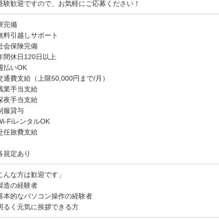
経験歓迎ですので、お気軽にご応募ください！
寮完備
無料引越しサポート
社会保険完備
年間休日120日以上
週払いOK
交通費支給（上限50,000円まで/月）
残業手当支給
深夜手当支給
制服貸与
i-FiレンタルOK
赴任旅費支給
各規定あり
こんな方は歓迎です」
製造の経験者
基本的なパソコン操作の経験者
明るく元気に挨拶できる方