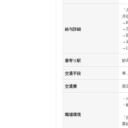
「
月収
→時
→
給与詳細
→
→
→
妙
最寄り駅
車
交通手段
規
交通費
・
・
職場環境
「
業