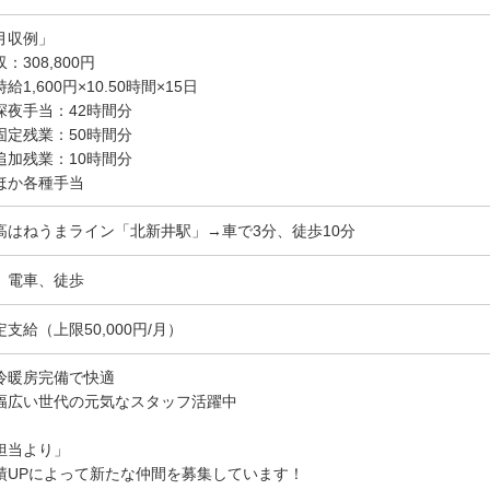
月収例」
：308,800円
給1,600円×10.50時間×15日
深夜手当：42時間分
固定残業：50時間分
追加残業：10時間分
ほか各種手当
高はねうまライン「北新井駅」→車で3分、徒歩10分
、電車、徒歩
定支給（上限50,000円/月）
冷暖房完備で快適
幅広い世代の元気なスタッフ活躍中
担当より」
績UPによって新たな仲間を募集しています！