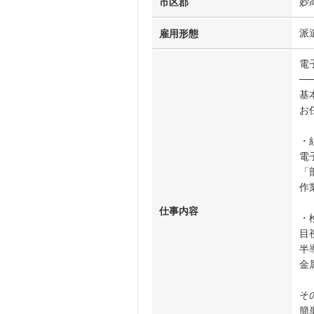
妙
市区郡
派
雇用形態
電
──
基
お
・
電
「
作
仕事内容
・
目
半
金
そ
簡