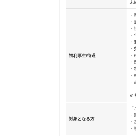
未
・
・
・
・
・
・
・
福利厚生/待遇
・
・
・W
・
※
「
・
対象となる方
・
・