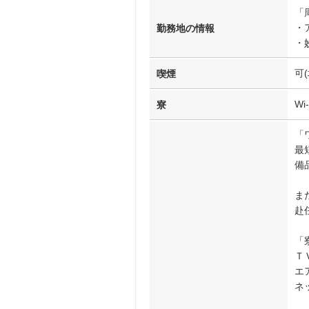
「
・
勤務地の情報
・
可
喫煙
Wi
寮
「
最
備
ま
赴
「
Ｔ
エ
ネ