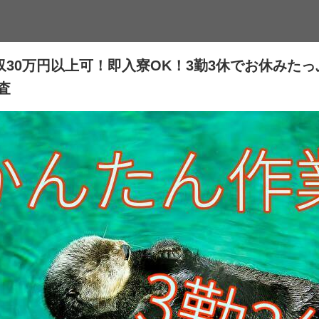
30万円以上可！即入寮OK！3勤3休でお休みた
査