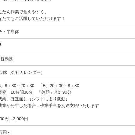
んたん作業で覚えやすく、
なたでもご活躍していただけます！
子・半導体
造
交替勤務
勤3休（会社カレンダー）
A」8：30～20：30 「B」20：30～8：30
実働」10時間30分 「休憩」合計90分
残業」ほぼ無し（シフトにより変動）
残業が発生した場合、残業手当を別途支給いたします
600円～2,000円
0万円～