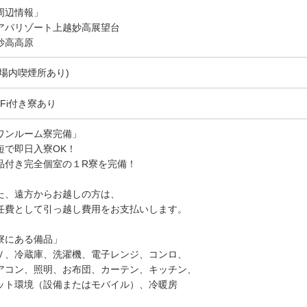
周辺情報」
アパリゾート上越妙高展望台
妙高高原
(場内喫煙所あり)
-Fi付き寮あり
ワンルーム寮完備」
短で即日入寮OK！
品付き完全個室の１R寮を完備！
た、遠方からお越しの方は、
任費として引っ越し費用をお支払いします。
寮にある備品」
Ｖ、冷蔵庫、洗濯機、電子レンジ、コンロ、
アコン、照明、お布団、カーテン、キッチン、
ット環境（設備またはモバイル）、冷暖房