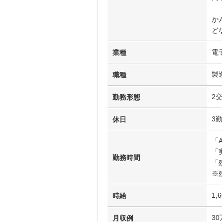
か
ど
電
業種
製
職種
2
勤務形態
3
休日
「
「
勤務時間
「
※
1,
時給
3
月収例