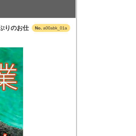
っぷりのお仕
a00abk_01a