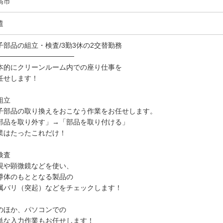
高市
遣
子部品の組立・検査/3勤3休の2交替勤務
───────────────
本的にクリーンルーム内での座り仕事を
任せします！
組立
子部品の取り換えをおこなう作業をお任せします。
部品を取り外す」→「部品を取り付ける」
業はたったこれだけ！
検査
視や顕微鏡などを使い、
導体のもととなる製品の
属バリ（突起）などをチェックします！
のほか、パソコンでの
単な入力作業もお任せします！