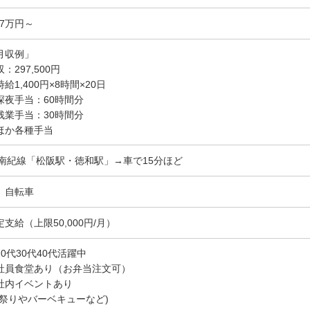
.7万円～
月収例」
：297,500円
給1,400円×8時間×20日
深夜手当：60時間分
残業手当：30時間分
ほか各種手当
R南紀線「松阪駅・徳和駅」→車で15分ほど
、自転車
定支給（上限50,000円/月）
20代30代40代活躍中
社員食堂あり（お弁当注文可）
社内イベントあり
夏祭りやバーベキューなど)