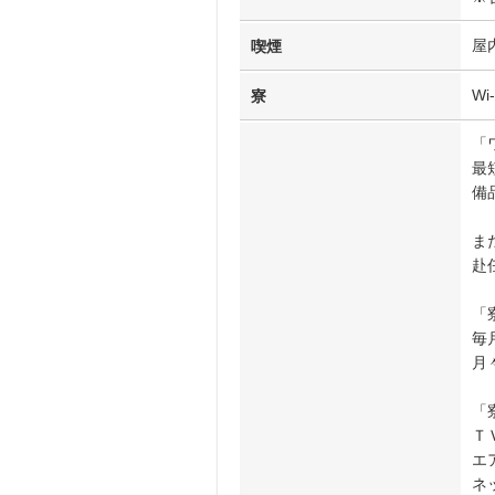
屋
喫煙
W
寮
「
最
備
ま
赴
「
毎
月
「
Ｔ
エ
ネ