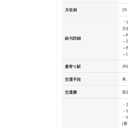
29
月収例
「
月収
→時
給与詳細
→
→
→
J
最寄り駅
車
交通手段
規
交通費
・
・
・
(