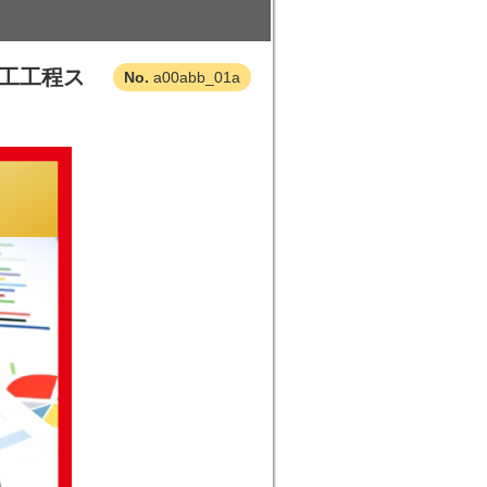
加工工程ス
a00abb_01a