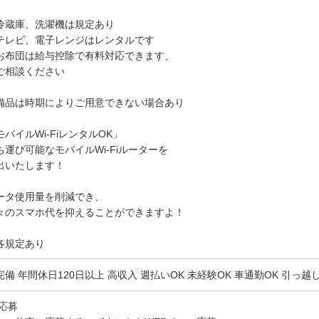
冷蔵庫、洗濯機は規定あり
テレビ、電子レンジはレンタルです
お布団は給与控除で有料対応できます、
相談ください
備品は時期によりご用意できない場合あり
モバイルWi-FiレンタルOK」
ち運び可能なモバイルWi-Fiルーターを
出いたします！
ータ使用量を削減でき、
々のスマホ代を抑えることができますよ！
各規定あり
完備 年間休日120日以上 高収入 週払いOK 未経験OK 車通勤OK 引っ
)応募