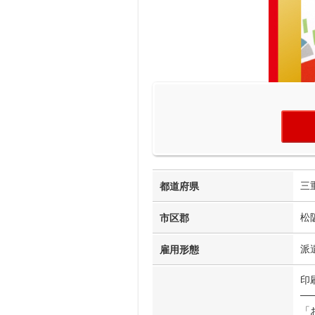
三
都道府県
松
市区郡
派
雇用形態
印
──
「