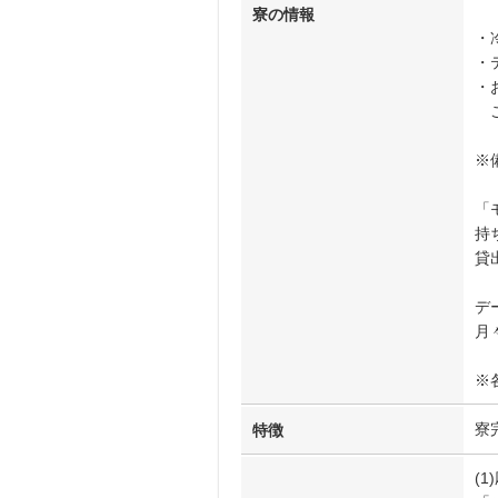
寮の情報
・
・
・
ご
※
「
持
貸
デ
月
※
寮
特徴
(1