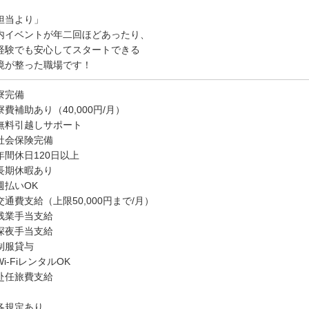
担当より」
内イベントが年二回ほどあったり、
経験でも安心してスタートできる
境が整った職場です！
寮完備
寮費補助あり（40,000円/月）
無料引越しサポート
社会保険完備
年間休日120日以上
長期休暇あり
週払いOK
交通費支給（上限50,000円まで/月）
残業手当支給
深夜手当支給
制服貸与
i-FiレンタルOK
赴任旅費支給
各規定あり