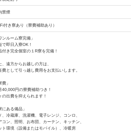
内禁煙
i-Fi付き寮あり（寮費補助あり）
ワンルーム寮完備」
短で即日入寮OK！
品付き完全個室の１R寮を完備！
た、遠方からお越しの方は、
任費として引っ越し費用をお支払いします。
寮費」
月40,000円の寮費補助つき！
々の出費を抑えられます！
寮にある備品」
Ｖ、冷蔵庫、洗濯機、電子レンジ、コンロ、
アコン、照明、お布団、カーテン、キッチン、
ット環境（設備またはモバイル）、冷暖房