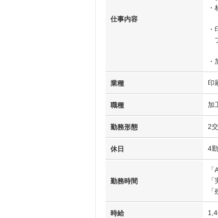
・
仕事内容
・
プ
・
印
業種
加
職種
2
勤務形態
4
休日
「
「
勤務時間
「
1,
時給