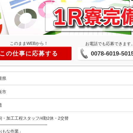
このままWEBから！
お電話でも応募できます
この仕事に応募する
0078-6019-501
重県
阪市
遣
刷・加工工程スタッフ/4勤2休・2交替
────────────────
おもな作業」