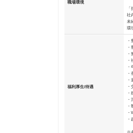
職場環境
「
社
未
環
・
・
・
・
・
・
・
・
福利厚生/待遇
・
・
・
・W
・
※