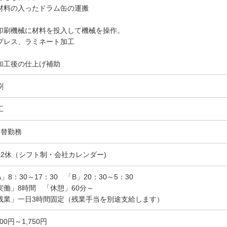
材料の入ったドラム缶の運搬
印刷機械に材料を投入して機械を操作。
レス、ラミネート加工
加工後の仕上げ補助
刷
工
交替勤務
勤2休（シフト制・会社カレンダー)
A」8：30～17：30 「B」20：30～5：30
実働」8時間 「休憩」60分～
残業」一日3時間固定（残業手当を別途支給します）
400円～1,750円