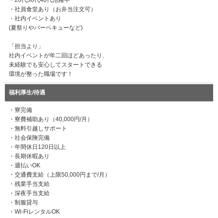
・社員食堂あり（お弁当注文可）
・社内イベントあり
(夏祭りやバーベキューなど)
「担当より」
社内イベントが年二回ほどあったり、
未経験でも安心してスタートできる
環境が整った職場です！
福利厚生/待遇
・寮完備
・寮費補助あり（40,000円/月）
・無料引越しサポート
・社会保険完備
・年間休日120日以上
・長期休暇あり
・週払いOK
・交通費支給（上限50,000円まで/月）
・残業手当支給
・深夜手当支給
・制服貸与
・Wi-FiレンタルOK