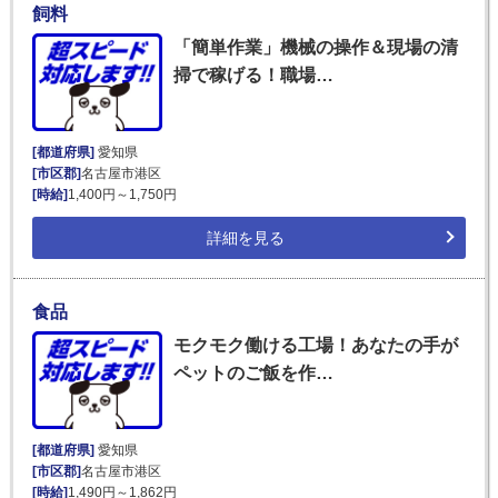
飼料
「簡単作業」機械の操作＆現場の清
掃で稼げる！職場…
[都道府県]
愛知県
[市区郡]
名古屋市港区
[時給]
1,400円～1,750円
詳細を見る
食品
モクモク働ける工場！あなたの手が
ペットのご飯を作…
[都道府県]
愛知県
[市区郡]
名古屋市港区
[時給]
1,490円～1,862円