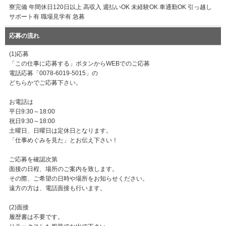
寮完備 年間休日120日以上 高収入 週払いOK 未経験OK 車通勤OK 引っ越し
サポート有 職場見学有 急募
応募の流れ
(1)応募
「この仕事に応募する」ボタンからWEBでのご応募
電話応募「0078-6019-5015」の
どちらかでご応募下さい。
お電話は
平日9:30～18:00
祝日9:30～18:00
土曜日、日曜日は定休日となります。
「仕事めぐみを見た」とお伝え下さい！
ご応募を確認次第
面接の日程、場所のご案内を致します。
その際、ご希望の日時や場所をお知らせください。
遠方の方は、電話面接も行います。
(2)面接
履歴書は不要です。