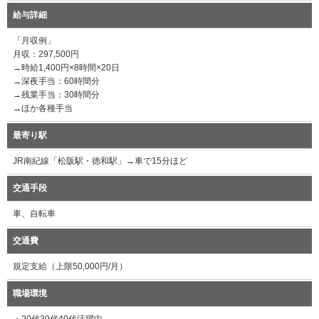
給与詳細
「月収例」
月収：297,500円
→時給1,400円×8時間×20日
→深夜手当：60時間分
→残業手当：30時間分
→ほか各種手当
最寄り駅
JR南紀線「松阪駅・徳和駅」→車で15分ほど
交通手段
車、自転車
交通費
規定支給（上限50,000円/月）
職場環境
・20代30代40代活躍中