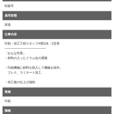
松阪市
雇用形態
派遣
仕事内容
印刷・加工工程スタッフ/4勤2休・2交替
──────────────────
「おもな作業」
・材料の入ったドラム缶の運搬
・印刷機械に材料を投入して機械を操作。
プレス、ラミネート加工
・加工後の仕上げ補助
業種
印刷
職種