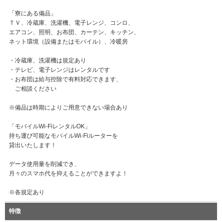
「寮にある備品」
ＴＶ、冷蔵庫、洗濯機、電子レンジ、コンロ、
エアコン、照明、お布団、カーテン、キッチン、
ネット環境（設備またはモバイル）、冷暖房
・冷蔵庫、洗濯機は規定あり
・テレビ、電子レンジはレンタルです
・お布団は給与控除で有料対応できます、
ご相談ください
※備品は時期によりご用意できない場合あり
「モバイルWi-FiレンタルOK」
持ち運び可能なモバイルWi-Fiルーターを
貸出いたします！
データ使用量を削減でき、
月々のスマホ代を抑えることができますよ！
※各規定あり
特徴