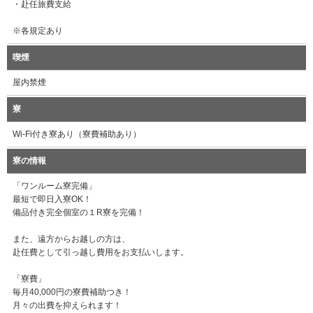
・赴任旅費支給
※各規定あり
喫煙
屋内禁煙
寮
Wi-Fi付き寮あり（寮費補助あり）
寮の情報
「ワンルーム寮完備」
最短で即日入寮OK！
備品付き完全個室の１R寮を完備！
また、遠方からお越しの方は、
赴任費として引っ越し費用をお支払いします。
「寮費」
毎月40,000円の寮費補助つき！
月々の出費を抑えられます！