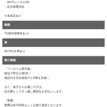
・Wi-FiレンタルOK
・赴任旅費支給
※各規定あり
喫煙
可(屋外喫煙所あり)
寮
Wi-Fi付き寮あり
寮の情報
「ワンルーム寮完備」
最短で即日入寮OK！
備品付き完全個室の１R寮を完備！
また、遠方からお越しの方は、
赴任費として引っ越し費用をお支払いします。
「寮費」
寮費は給与控除もしくは個人負担となります。