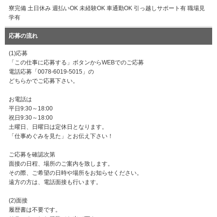
寮完備 土日休み 週払いOK 未経験OK 車通勤OK 引っ越しサポート有 職場見
学有
応募の流れ
(1)応募
「この仕事に応募する」ボタンからWEBでのご応募
電話応募「0078-6019-5015」の
どちらかでご応募下さい。
お電話は
平日9:30～18:00
祝日9:30～18:00
土曜日、日曜日は定休日となります。
「仕事めぐみを見た」とお伝え下さい！
ご応募を確認次第
面接の日程、場所のご案内を致します。
その際、ご希望の日時や場所をお知らせください。
遠方の方は、電話面接も行います。
(2)面接
履歴書は不要です。