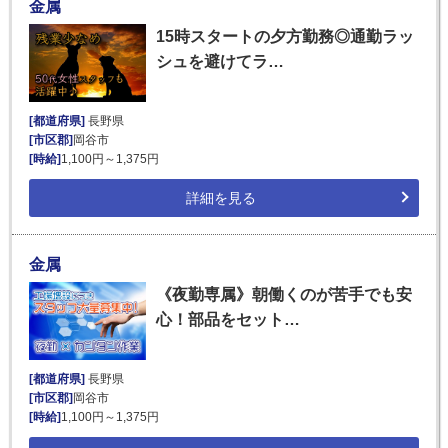
金属
15時スタートの夕方勤務◎通勤ラッ
シュを避けてラ…
[都道府県]
長野県
[市区郡]
岡谷市
[時給]
1,100円～1,375円
詳細を見る
金属
《夜勤専属》朝働くのが苦手でも安
心！部品をセット…
[都道府県]
長野県
[市区郡]
岡谷市
[時給]
1,100円～1,375円