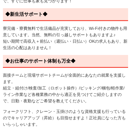
で、すぐに仕事も家も見つかります！
◆新生活サポート◆
寮完備・寮費無料で生活備品が充実しており、Wi-Fi付きの物件も用
意しています。当然、無料の引っ越しサポートもありますよ♪
短い期間で高収入＋前払い（週払い・日払い）OKの求人もあり、新
生活の心配はありません！
◆お仕事のサポート体制も万全◆
面接チームと現場サポートチームが全面的にあなたの就業を支援し
ます。
組立・組付け/検査/加工（ロボット操作）/ピッキング/梱包/軽作業/
ライン作業など各種業務の中から適正を見つけてご紹介しますの
で、日勤・夜勤などご希望を教えてください。
フォークリフト、クレーン・玉掛けのような資格支援も行っている
のでキャリアアップ（昇給）も目指せますよ！正社員になった方も
いらっしゃいます。