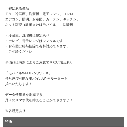
「寮にある備品」
ＴＶ、冷蔵庫、洗濯機、電子レンジ、コンロ、
エアコン、照明、お布団、カーテン、キッチン、
ネット環境（設備またはモバイル）、冷暖房
・冷蔵庫、洗濯機は規定あり
・テレビ、電子レンジはレンタルです
・お布団は給与控除で有料対応できます、
ご相談ください
※備品は時期によりご用意できない場合あり
「モバイルWi-FiレンタルOK」
持ち運び可能なモバイルWi-Fiルーターを
貸出いたします！
データ使用量を削減でき、
月々のスマホ代を抑えることができますよ！
※各規定あり
特徴