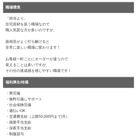
職場環境
「担当より」
住宅資材を扱う職場なので
職人気質な方が多いのですが、
面倒見がよく打ち解けると
非常に楽しい職場に変わります！
お客様一軒ごとにオーダーが違うので
覚えることは多いですが、
その分の達成感を感じやすい職場です！
福利厚生/待遇
・寮完備
・無料引越しサポート
・社会保険完備
・週払いOK
・交通費支給（上限50,000円まで/月）
・残業手当支給
・深夜手当支給
・制服貸与