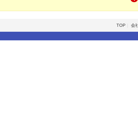
TOP
会