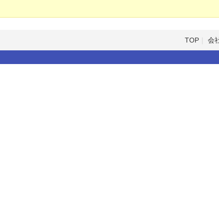
TOP
会