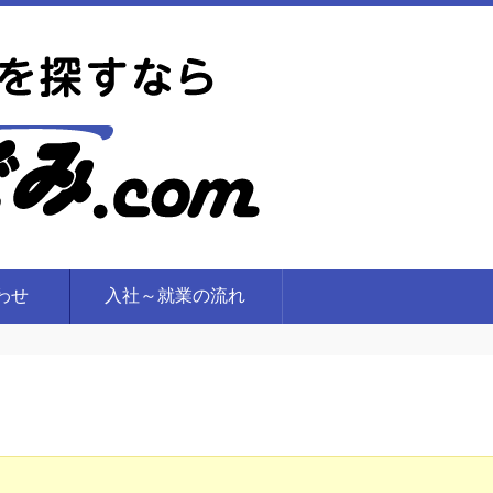
合わせ
入社～就業の流れ