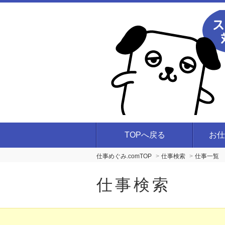
TOPへ戻る
お仕
仕事めぐみ.comTOP
仕事検索
仕事一覧
仕事検索